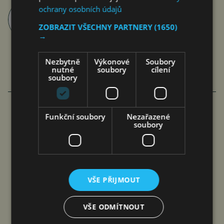
ochrany osobních údajů
Roman Pospíšil
články autora >
ZOBRAZIT VŠECHNY PARTNERY
(1650)
→
Nezbytně
Výkonové
Soubory
nutné
soubory
cílení
soubory
VÍCE ČLÁNKU Z BYZNYSU
Funkční soubory
Nezařazené
soubory
INTEL A FORTINET
VYVINOU
KYBERBEZPEČNĚJŠÍ
PROCESOR
VŠE PŘIJMOUT
jef
4. 8. 2026
VŠE ODMÍTNOUT