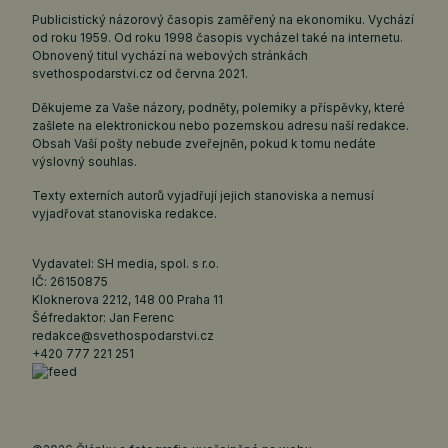
Publicistický názorový časopis zaměřený na ekonomiku. Vychází
od roku 1959. Od roku 1998 časopis vycházel také na internetu.
Obnovený titul vychází na webových stránkách
svethospodarstvi.cz
od června 2021.
Děkujeme za Vaše názory, podněty, polemiky a příspěvky, které
zašlete na elektronickou nebo pozemskou adresu naší redakce.
Obsah Vaší pošty nebude zveřejněn, pokud k tomu nedáte
výslovný souhlas.
Texty externích autorů vyjadřují jejich stanoviska a nemusí
vyjadřovat stanoviska redakce.
Vydavatel: SH media, spol. s r.o.
IČ: 26150875
Kloknerova 2212, 148 00 Praha 11
Šéfredaktor: Jan Ferenc
redakce@svethospodarstvi.cz
+420 777 221 251