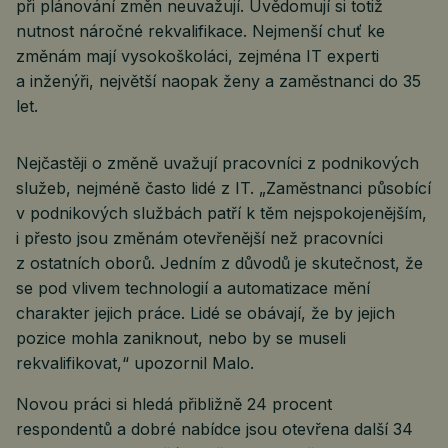
při plánování změn neuvažují. Uvědomují si totiž
nutnost náročné rekvalifikace. Nejmenší chuť ke
změnám mají vysokoškoláci, zejména IT experti
a inženýři, největší naopak ženy a zaměstnanci do 35
let.
Nejčastěji o změně uvažují pracovníci z podnikových
služeb, nejméně často lidé z IT. „Zaměstnanci působící
v podnikových službách patří k těm nejspokojenějším,
i přesto jsou změnám otevřenější než pracovníci
z ostatních oborů. Jedním z důvodů je skutečnost, že
se pod vlivem technologií a automatizace mění
charakter jejich práce. Lidé se obávají, že by jejich
pozice mohla zaniknout, nebo by se museli
rekvalifikovat,“ upozornil Malo.
Novou práci si hledá přibližně 24 procent
respondentů a dobré nabídce jsou otevřena další 34