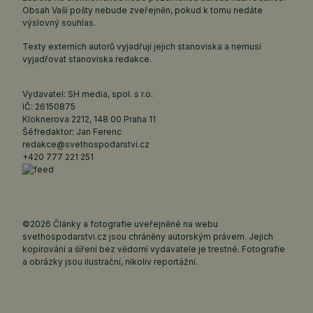
Obsah Vaší pošty nebude zveřejněn, pokud k tomu nedáte
výslovný souhlas.
Texty externích autorů vyjadřují jejich stanoviska a nemusí
vyjadřovat stanoviska redakce.
Vydavatel: SH media, spol. s r.o.
IČ: 26150875
Kloknerova 2212, 148 00 Praha 11
Šéfredaktor: Jan Ferenc
redakce@svethospodarstvi.cz
+420 777 221 251
©2026 Články a fotografie uveřejněné na webu
svethospodarstvi.cz jsou chráněny autorským právem. Jejich
kopírování a šíření bez vědomí vydavatele je trestné. Fotografie
a obrázky jsou ilustrační, nikoliv reportážní.