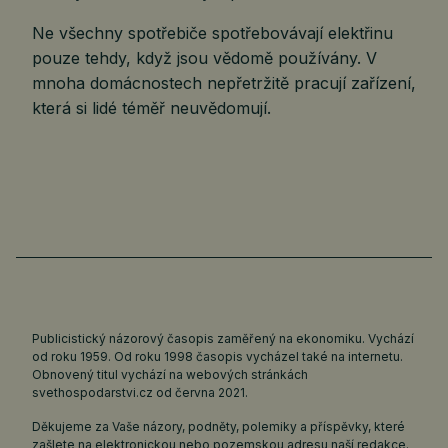
Ne všechny spotřebiče spotřebovávají elektřinu
pouze tehdy, když jsou vědomě používány. V
mnoha domácnostech nepřetržitě pracují zařízení,
která si lidé téměř neuvědomují.
Publicistický názorový časopis zaměřený na ekonomiku. Vychází
od roku 1959. Od roku 1998 časopis vycházel také na internetu.
Obnovený titul vychází na webových stránkách
svethospodarstvi.cz
od června 2021.
Děkujeme za Vaše názory, podněty, polemiky a příspěvky, které
zašlete na elektronickou nebo pozemskou adresu naší redakce.