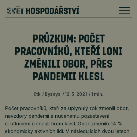
PRŮZKUM: POČET
PRACOVNÍKŮ, KTEŘÍ LONI
ZMĚNILI OBOR, PŘES
PANDEMII KLESL
čtk
Byznys
12. 5. 2021
1 min.
Počet pracovníků, kteří za uplynulý rok změnili obor,
navzdory pandemii a nucenému pozastavení
či utlumení činnosti firem klesl. Obor změnilo 14 %
ekonomicky aktivních lidí. V následujících dvou letech