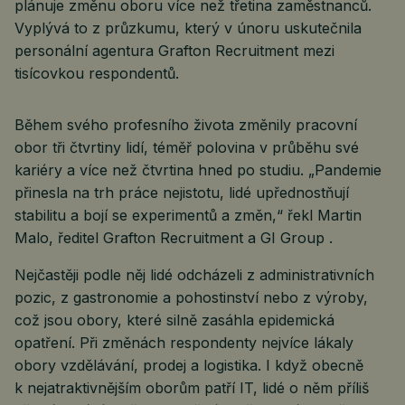
plánuje změnu oboru více než třetina zaměstnanců.
Vyplývá to z průzkumu, který v únoru uskutečnila
personální agentura Grafton Recruitment mezi
tisícovkou respondentů.
Během svého profesního života změnily pracovní
obor tři čtvrtiny lidí, téměř polovina v průběhu své
kariéry a více než čtvrtina hned po studiu. „Pandemie
přinesla na trh práce nejistotu, lidé upřednostňují
stabilitu a bojí se experimentů a změn,“ řekl Martin
Malo, ředitel Grafton Recruitment a GI Group .
Nejčastěji podle něj lidé odcházeli z administrativních
pozic, z gastronomie a pohostinství nebo z výroby,
což jsou obory, které silně zasáhla epidemická
opatření. Při změnách respondenty nejvíce lákaly
obory vzdělávání, prodej a logistika. I když obecně
k nejatraktivnějším oborům patří IT, lidé o něm příliš