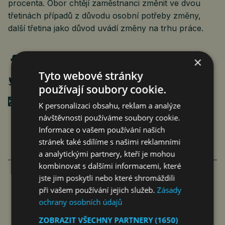
procenta. Obor chtějí zaměstnanci změnit ve dvou
třetinách případů z důvodu osobní potřeby změny,
další třetina jako důvod uvádí změny na trhu práce.
×
Tyto webové stránky
používají soubory cookie.
Poslat mailem
K personalizaci obsahu, reklam a analýze
návštěvnosti používáme soubory cookie.
Informace o vašem používání našich
stránek také sdílíme s našimi reklamními
a analytickými partnery, kteří je mohou
VÍCE ČLÁNKU Z BYZNYSU
kombinovat s dalšími informacemi, které
jste jim poskytli nebo které shromáždili
při vašem používání jejich služeb.
Zásady
RIDERA V HEŘMANICÍCH
ochrany osobních údajů
POSTUPOVALA SPRÁVNĚ, ČIŽP
ZOBRAZIT VŠECHNY PARTNERY
(1650)