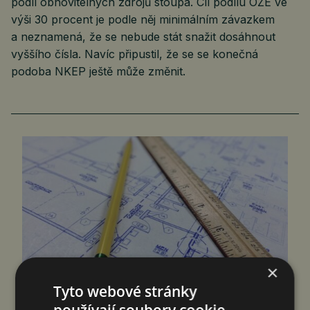
podíl obnovitelných zdrojů stoupá. Cíl podílu OZE ve
výši 30 procent je podle něj minimálním závazkem
a neznamená, že se nebude stát snažit dosáhnout
vyššího čísla. Navíc připustil, že se se konečná
podoba NKEP ještě může změnit.
×
Tyto webové stránky
AMBICIÓZNÍ CÍLE PRVNÍ PĚTILETKY
používají soubory cookie.