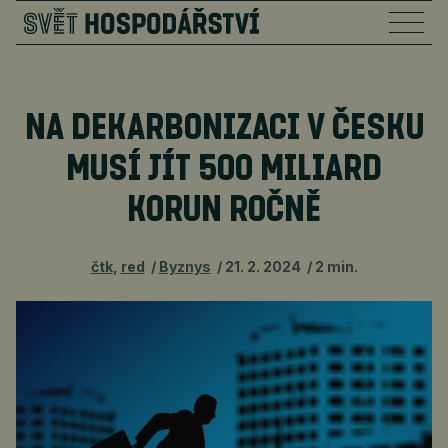
NA DEKARBONIZACI V ČESKU
MUSÍ JÍT 500 MILIARD
KORUN ROČNĚ
čtk
,
red
Byznys
21. 2. 2024
2 min.