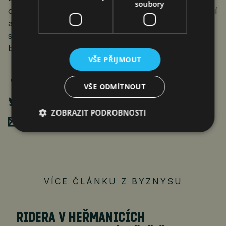
soubory
obnovitelných zdrojů by měla táhnout zejména solární
a větrná energetika. Plán také potvrdil odklon ČR od
spalování uhlí do roku 2033. Upravený plán by měl
být hotový do léta.
VŠE PŘIJMOUT
VŠE ODMÍTNOUT
ZOBRAZIT PODROBNOSTI
Poslat mailem
VÍCE ČLÁNKU Z BYZNYSU
RIDERA V HEŘMANICÍCH