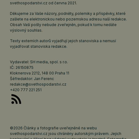
svethospodarstvi.cz
od června 2021.
Děkujeme za Vaše názory, podněty, polemiky a příspěvky, které
zašlete na elektronickou nebo pozemskou adresu naší redakce.
Obsah Vaší pošty nebude zveřejněn, pokud k tomu nedáte
výslovný souhlas.
Texty externích autorů vyjadřují jejich stanoviska a nemusí
vyjadřovat stanoviska redakce.
Vydavatel: SH media, spol. s r.o.
IČ: 26150875
Kloknerova 2212, 148 00 Praha 11
Šéfredaktor: Jan Ferenc
redakce@svethospodarstvi.cz
+420 777 221 251
©2026 Články a fotografie uveřejněné na webu
svethospodarstvi.cz jsou chráněny autorským právem. Jejich