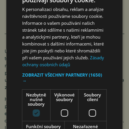
TAK NĚJAK NEPLNÍME
K personalizaci obsahu, reklam a analýze
návštěvnosti používáme soubory cookie.
Jan Ferenc
Komentáře
21. 12. 2023
5 min.
Informace o vašem používání našich
stránek také sdílíme s našimi reklamními
a analytickými partnery, kteří je mohou
kombinovat s dalšími informacemi, které
jste jim poskytli nebo které shromáždili
Účastníci dnešní panelové debaty se také shodli na
při vašem používání jejich služeb.
Zásady
tom, že ekologizace tuzemského hospodářství je
ochrany osobních údajů
nezvratný proces, který nezastaví ani případné
politické změny po volbách. Neděla v této souvislosti
ZOBRAZIT VŠECHNY PARTNERY
(1650)
→
upozornil, že jde o celosvětový trend a Česko nemůže
zůstat pozadu.
Nezbytně
Výkonové
Soubory
Hlavním strategickým dokumentem pro další
nutné
soubory
cílení
soubory
pokračování dekarbonizace v ČR bude Národní
energeticko-klimatický plán. Dokument má definovat
cestu Česka k dekarbonizované a moderní energetice.
Funkční soubory
Nezařazené
Loňský návrh NKEP počítal s tím, že růst podílu