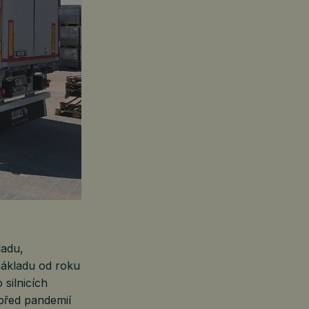
ladu,
nákladu od roku
 silnicích
před pandemií