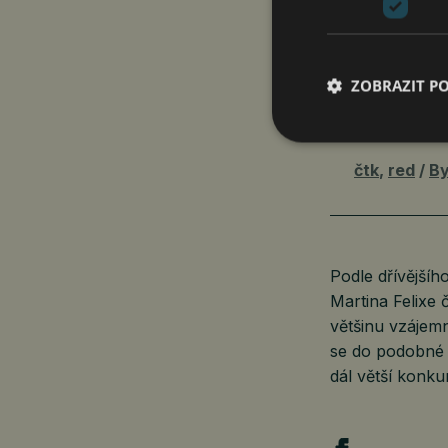
ZOBRAZIT P
ČESKÉ F
DOPRAV
čtk
,
red
B
Podle dřívější
Martina Felixe 
většinu vzáje
se do podobné 
dál větší konku