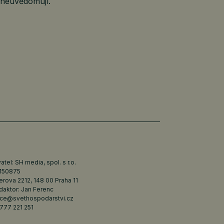
 neuvědomují.
tel: SH media, spol. s r.o.
6150875
erova 2212, 148 00 Praha 11
daktor: Jan Ferenc
ce@svethospodarstvi.cz
777 221 251