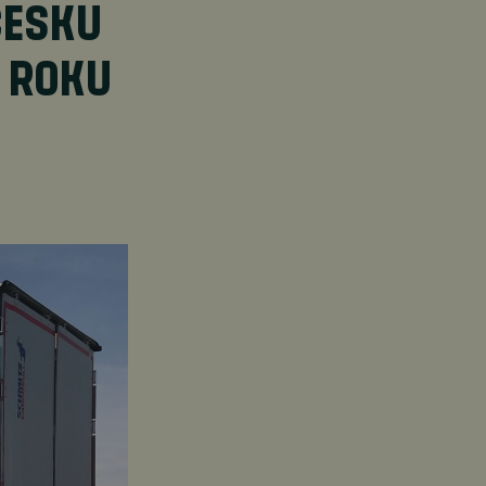
ČESKU
D ROKU