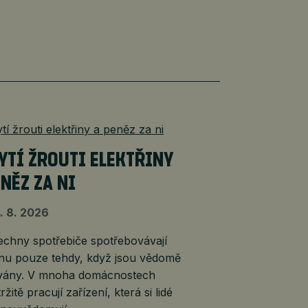
YTÍ ŽROUTI ELEKTŘINY
ENĚZ ZA NI
. 8. 2026
echny spotřebiče spotřebovávají
inu pouze tehdy, když jsou vědomě
vány. V mnoha domácnostech
ržitě pracují zařízení, která si lidé