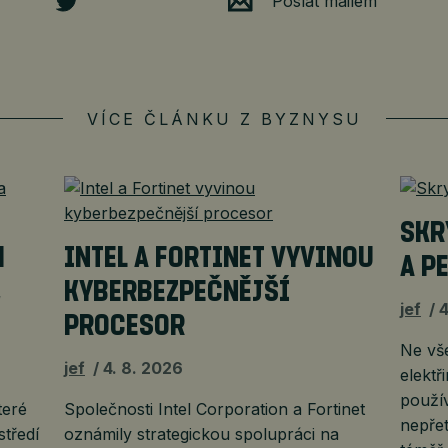
Poslat mailem
VÍCE ČLÁNKU Z BYZNYSU
SKR
H
INTEL A FORTINET VYVINOU
A P
,
KYBERBEZPEČNĚJŠÍ
jef
4
PROCESOR
Ne vš
jef
4. 8. 2026
elektř
použí
teré
Společnosti Intel Corporation a Fortinet
nepřet
středí
oznámily strategickou spolupráci na