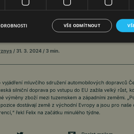
ODROBNOSTI
VŠE ODMÍTNOUT
VŠ
IRMY VYKLÍZEJÍ PROSTOR NA EVROPSK
NÍM TRHU
yznys
31. 3. 2024
3 min.
ho vyjádření mluvčího sdružení automobilových dopravců 
česká silniční doprava po vstupu do EU zažila velký růst, k
mné výměny zboží mezi tuzemskem a západními zeměmi. „
pozice dostávají země z východní Evropy a jsou pro naše
rencí,“ řekl Felix na začátku minulého týdne.