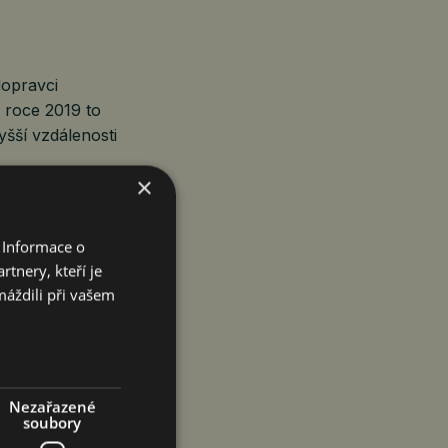
dopravci
V roce 2019 to
yšší vzdálenosti
×
ostátní doprava.
u dovoz.
 Informace o
8 milionu tun.
tnery, kteří je
odílel více
máždili při vašem
ku za
Nezařazené
onu tun.
soubory
nů tun.