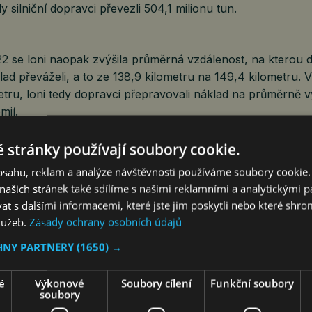
y silniční dopravci převezli 504,1 milionu tun.
22 se loni naopak zvýšila průměrná vzdálenost, na kterou 
klad převáželi, a to ze 138,9 kilometru na 149,4 kilometru. 
etru, loni tedy dopravci přepravovali náklad na průměrně v
mií.
řepraveného nákladu, více než 87 %, zahrnovala loni vnitr
 stránky používají soubory cookie.
ezinárodní dopravy, téměř 43 %, tvořil vývoz, téměř třetin
obsahu, reklam a analýze návštěvnosti používáme soubory cookie.
vzrostl tranzit přes ČR o téměř 64 procenta na přibližně 1,
ašich stránek také sdílíme s našimi reklamními a analytickými par
jezd Českem s nákladem na mezinárodní nákladní dopravě p
 s dalšími informacemi, které jste jim poskytli nebo které shro
nty.
služeb.
Zásady ochrany osobních údajů
HNY PARTNERY
(1650) →
sterstva dopravy objem mezinárodní silniční dopravy v Čes
é
Výkonové
Soubory cílení
Funkční soubory
et po vstupu do Evropské unie narostl o 45 % na 54,7 mili
soubory
prava naopak ve stejném období klesla o 11 % na 379 milio