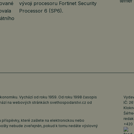
téměř
uované
vývoji procesoru Fortinet Security
ovala
Processor 6 (SP6).
átního
ekonomiku. Vychází od roku 1959. Od roku 1998 časopis
Vydava
ychází na webových stránkách
svethospodarstvi.cz
od
IČ: 2
Klokn
Šéfre
redak
 příspěvky, které zašlete na elektronickou nebo
+420 
pošty nebude zveřejněn, pokud k tomu nedáte výslovný