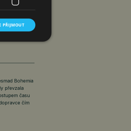
E PŘIJMOUT
ÉM
Česmad Bohemia
dy převzala
Postupem času
 dopravce čím