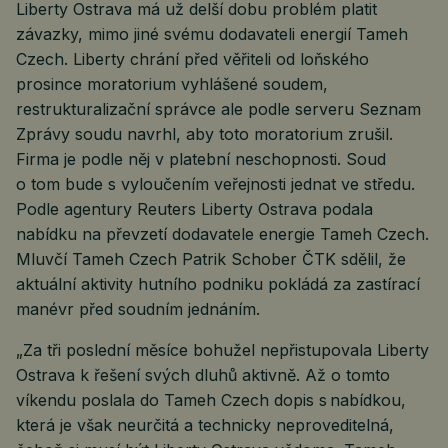
Liberty Ostrava má už delší dobu problém platit
závazky, mimo jiné svému dodavateli energií Tameh
Czech. Liberty chrání před věřiteli od loňského
prosince moratorium vyhlášené soudem,
restrukturalizační správce ale podle serveru Seznam
Zprávy soudu navrhl, aby toto moratorium zrušil.
Firma je podle něj v platební neschopnosti. Soud
o tom bude s vyloučením veřejnosti jednat ve středu.
Podle agentury Reuters Liberty Ostrava podala
nabídku na převzetí dodavatele energie Tameh Czech.
Mluvčí Tameh Czech Patrik Schober ČTK sdělil, že
aktuální aktivity hutního podniku pokládá za zastírací
manévr před soudním jednáním.
„Za tři poslední měsíce bohužel nepřistupovala Liberty
Ostrava k řešení svých dluhů aktivně. Až o tomto
víkendu poslala do Tameh Czech dopis s nabídkou,
která je však neurčitá a technicky neproveditelná,