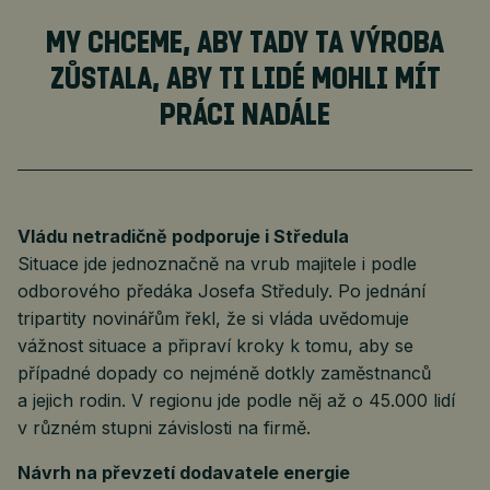
MY CHCEME, ABY TADY TA VÝROBA
ZŮSTALA, ABY TI LIDÉ MOHLI MÍT
PRÁCI NADÁLE
Vládu netradičně podporuje i Středula
Situace jde jednoznačně na vrub majitele i podle
odborového předáka Josefa Středuly. Po jednání
tripartity novinářům řekl, že si vláda uvědomuje
vážnost situace a připraví kroky k tomu, aby se
případné dopady co nejméně dotkly zaměstnanců
a jejich rodin. V regionu jde podle něj až o 45.000 lidí
v různém stupni závislosti na firmě.
Návrh na převzetí dodavatele energie