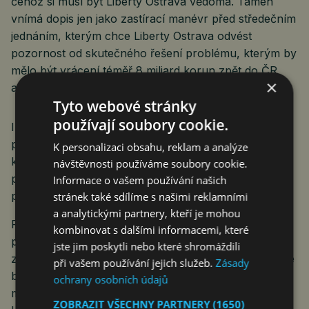
čehož si musí být Liberty Ostrava vědoma. Tameh
vnímá dopis jen jako zastírací manévr před středečním
jednáním, kterým chce Liberty Ostrava odvést
pozornost od skutečného řešení problému, kterým by
mělo být vrácení téměř 8 miliard korun zpět do ČR
×
a zaplacení starých dluhů,“ uvedl Schober.
Tyto webové stránky
používají soubory cookie.
I s dceřinými firmami má Liberty zhruba 6000
pracovníků. Odboráři uvádějí, že aktuálně pracuje
K personalizaci obsahu, reklam a analýze
kolem 1600 zaměstnanců. Podnik vyrábí ocel hlavně
návštěvnosti používáme soubory cookie.
pro stavebnictví, strojírenství a petrochemický
Informace o vašem používání našich
průmysl.
stránek také sdílíme s našimi reklamními
a analytickými partnery, kteří je mohou
Prezident Svazu průmyslu a dopravy Jan Rafaj
kombinovat s dalšími informacemi, které
poznamenal, že očekává jasné informace pro
jste jim poskytli nebo které shromáždili
zaměstnance o tom, jak mají postupovat v případě, že
při vašem používání jejich služeb.
Zásady
by se právní situace Liberty změnila. Finanční úřady
ochrany osobních údajů
mohou být podle něj citlivé vůči dalším věřitelům
ZOBRAZIT VŠECHNY PARTNERY
(1650)