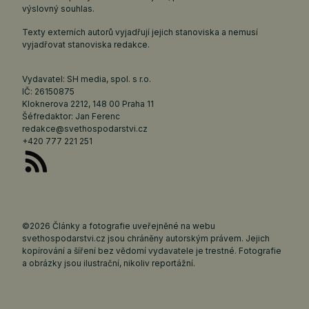
výslovný souhlas.
Texty externích autorů vyjadřují jejich stanoviska a nemusí
vyjadřovat stanoviska redakce.
Vydavatel: SH media, spol. s r.o.
IČ: 26150875
Kloknerova 2212, 148 00 Praha 11
Šéfredaktor: Jan Ferenc
redakce@svethospodarstvi.cz
+420 777 221 251
©2026 Články a fotografie uveřejněné na webu
svethospodarstvi.cz jsou chráněny autorským právem. Jejich
kopírování a šíření bez vědomí vydavatele je trestné. Fotografie
a obrázky jsou ilustrační, nikoliv reportážní.