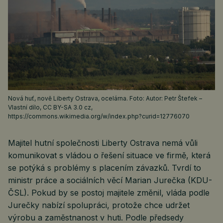
Nová huť, nově Liberty Ostrava, ocelárna. Foto: Autor: Petr Štefek –
Vlastní dílo, CC BY-SA 3.0 cz,
https://commons.wikimedia.org/w/index.php?curid=12776070
Majitel hutní společnosti Liberty Ostrava nemá vůli
komunikovat s vládou o řešení situace ve firmě, která
se potýká s problémy s placením závazků. Tvrdí to
ministr práce a sociálních věcí Marian Jurečka (KDU-
ČSL). Pokud by se postoj majitele změnil, vláda podle
Jurečky nabízí spolupráci, protože chce udržet
výrobu a zaměstnanost v huti. Podle předsedy