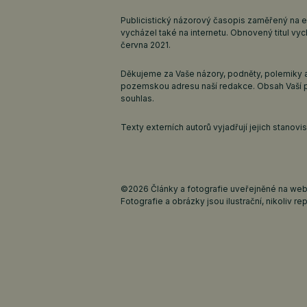
Publicistický názorový časopis zaměřený na 
vycházel také na internetu. Obnovený titul v
června 2021.
Děkujeme za Vaše názory, podněty, polemiky a
pozemskou adresu naší redakce. Obsah Vaší 
souhlas.
Texty externích autorů vyjadřují jejich stanov
©2026 Články a fotografie uveřejněné na webu
Fotografie a obrázky jsou ilustrační, nikoliv rep