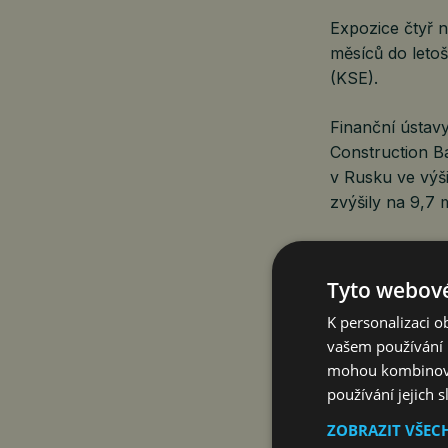
Expozice čtyř 
měsíců do leto
(KSE).
Finanční ústavy
Construction B
v Rusku ve výši
zvýšily na 9,7 m
Během stejného
Tyto webové
největší pohled
K personalizaci 
dolarů, připomí
vašem používání n
aktiva v Rusku s
mohou kombinovat
používání jejich 
ZOBRAZIT VŠEC