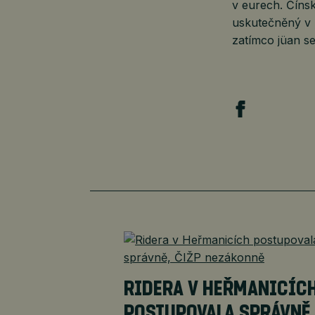
v eurech. Číns
uskutečněný v 
zatímco jüan se
RIDERA V HEŘMANICÍC
POSTUPOVALA SPRÁVNĚ