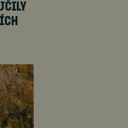
JČILY
ÍCH