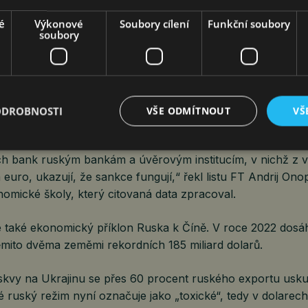
S ČÍNOU NEBO USA? BIPOLÁRNÍ SV
é
Výkonové
Soubory cílení
Funkční soubory
ZASE NA SPADNUTÍ
soubory
Roman Pospíšil
Komentáře
28. 7. 2023
5 m
ODROBNOSTI
VŠE ODMÍTNOUT
VŠ
h bank reaguje na snahu Ruska používat místo dolaru či eu
ch bank ruským bankám a úvěrovým institucím, v nichž z ve
a euro, ukazují, že sankce fungují,“ řekl listu FT Andrij Ono
omické školy, který citovaná data zpracoval.
uje také ekonomický příklon Ruska k Číně. V roce 2022 dos
mito dvěma zeměmi rekordních 185 miliard dolarů.
skvy na Ukrajinu se přes 60 procent ruského exportu usku
 ruský režim nyní označuje jako „toxické“, tedy v dolarec