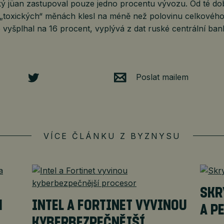
ký jüan zastupoval pouze jedno procentu vývozu. Od té do
„toxických“ měnách klesl na méně než polovinu celkovéh
 vyšplhal na 16 procent, vyplývá z dat ruské centrální ban
Poslat mailem
VÍCE ČLÁNKU Z BYZNYSU
SKR
H
INTEL A FORTINET VYVINOU
A P
,
KYBERBEZPEČNĚJŠÍ