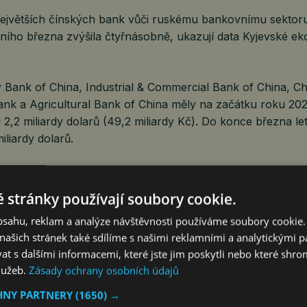
největších čínských bank vůči ruskému bankovnímu sektoru
šního března zvýšila čtyřnásobně, ukazují data Kyjevské e
 Bank of China, Industrial & Commercial Bank of China, Ch
ank a Agricultural Bank of China měly na začátku roku 202
 2,2 miliardy dolarů (49,2 miliardy Kč). Do konce března l
iliardy dolarů.
 období rakouská Raiffeisen Bank, která má ze zahraničn
 stránky používají soubory cookie.
ávky v Rusku, zvýšila svá aktiva v zemi o 40 procent na 29
obsahu, reklam a analýze návštěvnosti používáme soubory cookie.
ná FT. Banka tvrdí, že hledá způsoby, jak ze země odejít, 
ašich stránek také sdílíme s našimi reklamními a analytickými par
nížila na 25,5 miliardy dolarů.
 s dalšími informacemi, které jste jim poskytli nebo které shro
služeb.
Zásady ochrany osobních údajů
HNY PARTNERY
(1650) →