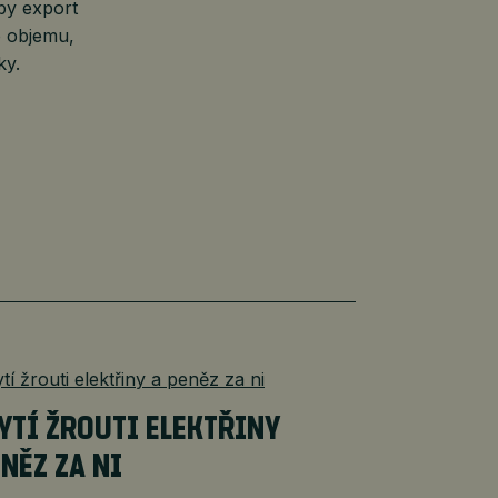
by export
o objemu,
ky.
YTÍ ŽROUTI ELEKTŘINY
ENĚZ ZA NI