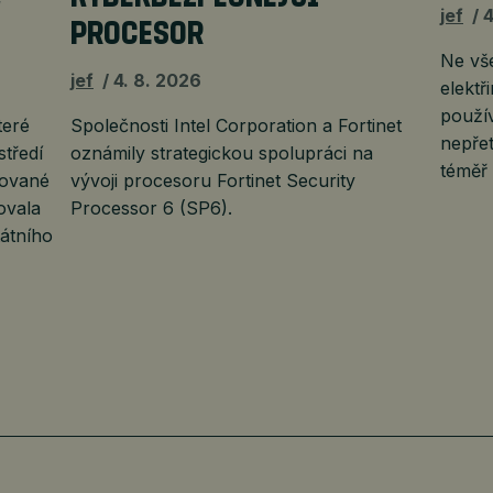
jef
4
PROCESOR
Ne vš
jef
4. 8. 2026
elektř
použí
teré
Společnosti Intel Corporation a Fortinet
nepřet
středí
oznámily strategickou spolupráci na
téměř
uované
vývoji procesoru Fortinet Security
ovala
Processor 6 (SP6).
átního