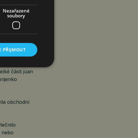
ĚT JE PRÝ
Nezařazené
soubory
in.
E PŘIJMOUT
ra spíše jüan.
lké části jüan
prijenko
áhla obchodní
tečnilo
h nebo