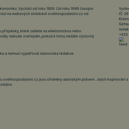
ekonomiku. Vychází od roku 1959. Od roku 1998 časopis
Vydava
ychází na webových stránkách
svethospodarstvi.cz
od
IČ: 2
Klokn
Šéfre
redak
 příspěvky, které zašlete na elektronickou nebo
+420 
pošty nebude zveřejněn, pokud k tomu nedáte výslovný
iska a nemusí vyjadřovat stanoviska redakce.
 svethospodarstvi.cz jsou chráněny autorským právem. Jejich kopírování a š
ortážní.