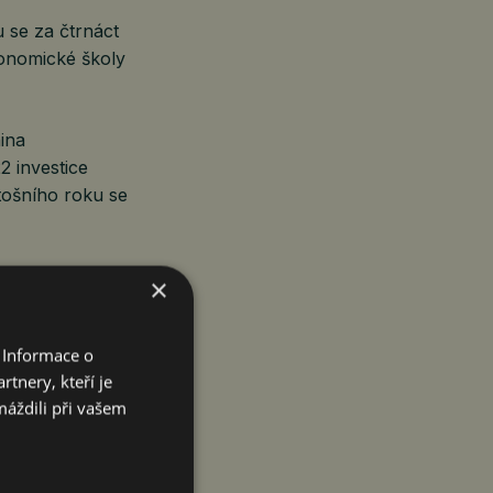
 se za čtrnáct
konomické školy
ina
2 investice
etošního roku se
×
ích bank
,2 miliardy
 Informace o
a od března svá
tnery, kteří je
máždili při vašem