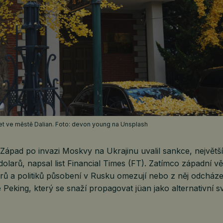
t ve městě Dalian. Foto: devon young na Unsplash
Západ po invazi Moskvy na Ukrajinu uvalil sankce, největš
 dolarů, napsal list Financial Times (FT). Zatímco západní vě
rů a politiků působení v Rusku omezují nebo z něj odcházejí
 Peking, který se snaží propagovat jüan jako alternativní