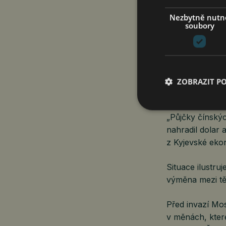
Nezbytně nutn
soubory
ZOBRAZIT P
Postup čínskýc
„Půjčky čínský
nahradil dolar 
z Kyjevské ekon
Situace ilustr
výměna mezi tě
Před invazí Mo
v měnách, které