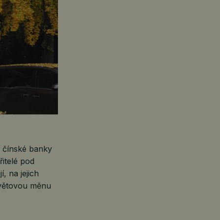
í čínské banky
řitelé pod
, na jejich
 světovou měnu