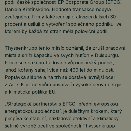
podíl české společnosti EP Corporate Group (EPCG)
Daniela Křetínského. Hodnota transakce nebyla
zveřejněna. Firmy také jednají o akvizici dalších 30
procent a usilují o vytvoření společného podniku, ve
kterém by každá ze stran měla poloviční podíl.
Thyssenkrupp tento měsíc oznámil, že zruší pracovní
místa a sníží kapacitu ve svých hutích v Duisburgu.
Firma se snaží přebudovat svůj ocelářský podnik,
jehož kořeny sahají více než 400 let do minulosti.
Poptávka slábne a na trh se dostává levnější ocel
z Asie. K problémům přispívají i vysoké ceny energie
a klimatická politika EU.
„Strategické partnerství s EPCG, přední evropskou
energetickou společností, je důležitým krokem, který
přispívá ke stabilní, nákladově efektivní a klimaticky
šetrné výrobě oceli ve společnosti Thyssenkrupp