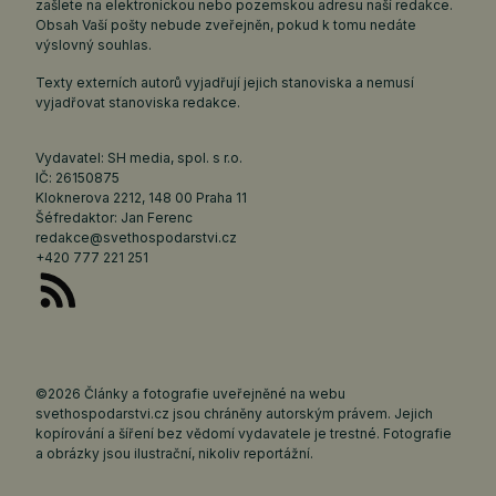
zašlete na elektronickou nebo pozemskou adresu naší redakce.
Obsah Vaší pošty nebude zveřejněn, pokud k tomu nedáte
výslovný souhlas.
Texty externích autorů vyjadřují jejich stanoviska a nemusí
vyjadřovat stanoviska redakce.
Vydavatel: SH media, spol. s r.o.
IČ: 26150875
Kloknerova 2212, 148 00 Praha 11
Šéfredaktor: Jan Ferenc
redakce@svethospodarstvi.cz
+420 777 221 251
©2026 Články a fotografie uveřejněné na webu
svethospodarstvi.cz jsou chráněny autorským právem. Jejich
kopírování a šíření bez vědomí vydavatele je trestné. Fotografie
a obrázky jsou ilustrační, nikoliv reportážní.