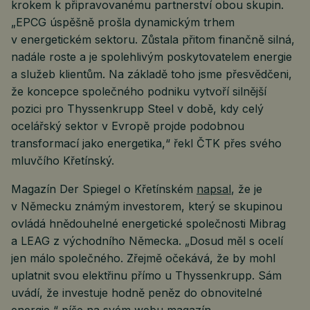
krokem k připravovanému partnerství obou skupin.
„EPCG úspěšně prošla dynamickým trhem
v energetickém sektoru. Zůstala přitom finančně silná,
nadále roste a je spolehlivým poskytovatelem energie
a služeb klientům. Na základě toho jsme přesvědčeni,
že koncepce společného podniku vytvoří silnější
pozici pro Thyssenkrupp Steel v době, kdy celý
ocelářský sektor v Evropě projde podobnou
transformací jako energetika,“ řekl ČTK přes svého
mluvčího Křetínský.
Magazín Der Spiegel o Křetínském
napsal
, že je
v Německu známým investorem, který se skupinou
ovládá hnědouhelné energetické společnosti Mibrag
a LEAG z východního Německa. „Dosud měl s ocelí
jen málo společného. Zřejmě očekává, že by mohl
uplatnit svou elektřinu přímo u Thyssenkrupp. Sám
uvádí, že investuje hodně peněz do obnovitelné