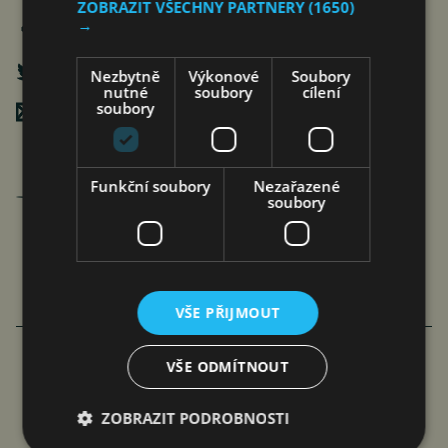
ZOBRAZIT VŠECHNY PARTNERY
(1650)
→
Nezbytně
Výkonové
Soubory
nutné
soubory
cílení
soubory
Poslat mailem
Jan Ferenc
Funkční soubory
Nezařazené
soubory
články autora >
VŠE PŘIJMOUT
VÍCE ČLÁNKU Z BYZNYSU
VŠE ODMÍTNOUT
RIDERA V HEŘMANICÍCH
ZOBRAZIT PODROBNOSTI
POSTUPOVALA SPRÁVNĚ, ČIŽP