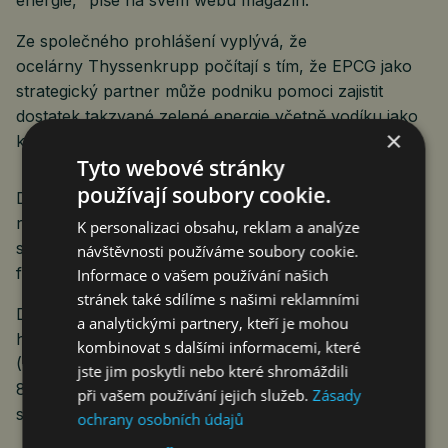
energie,“ píše na svém webu magazín.
Ze společného prohlášení vyplývá, že
ocelárny Thyssenkrupp počítají s tím, že EPCG jako
strategický partner může podniku pomoci zajistit
dostatek takzvané zelené energie včetně vodíku jako
×
klíčového energetického zdroje.
Tyto webové stránky
používají soubory cookie.
Dohoda by měla být dokončena v letošním finančním
roce, který končí 30. září. Transakci ale ještě musejí
K personalizaci obsahu, reklam a analýze
schválit příslušné orgány a dozorčí rada německé
návštěvnosti používáme soubory cookie.
firmy.
Informace o vašem používání našich
stránek také sdílíme s našimi reklamními
Do skupiny EPCG patří Energetický a průmyslový
a analytickými partnery, kteří je mohou
holding (EPH), mediální skupina Czech Media Invest
kombinovat s dalšími informacemi, které
(CMI) a firma EC Investments. Křetínský má v EPCG
jste jim poskytli nebo které shromáždili
89,3 procenta akcií, zbylých 10,7 procenta drží
při vašem používání jejich služeb.
Zásady
skupina manažerů EPH.
ochrany osobních údajů