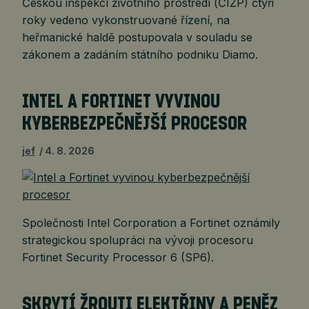
Českou inspekcí životního prostředí (ČIŽP) čtyři
roky vedeno vykonstruované řízení, na
heřmanické haldě postupovala v souladu se
zákonem a zadáním státního podniku Diamo.
INTEL A FORTINET VYVINOU
KYBERBEZPEČNĚJŠÍ PROCESOR
jef
4. 8. 2026
Společnosti Intel Corporation a Fortinet oznámily
strategickou spolupráci na vývoji procesoru
Fortinet Security Processor 6 (SP6).
SKRYTÍ ŽROUTI ELEKTŘINY A PENĚZ