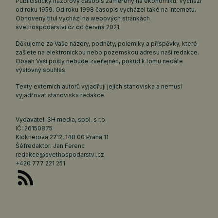
Publicistický názorový časopis zaměřený na ekonomiku. Vychází
od roku 1959. Od roku 1998 časopis vycházel také na internetu.
Obnovený titul vychází na webových stránkách
svethospodarstvi.cz
od června 2021.
Děkujeme za Vaše názory, podněty, polemiky a příspěvky, které
zašlete na elektronickou nebo pozemskou adresu naší redakce.
Obsah Vaší pošty nebude zveřejněn, pokud k tomu nedáte
výslovný souhlas.
Texty externích autorů vyjadřují jejich stanoviska a nemusí
vyjadřovat stanoviska redakce.
Vydavatel: SH media, spol. s r.o.
IČ: 26150875
Kloknerova 2212, 148 00 Praha 11
Šéfredaktor: Jan Ferenc
redakce@svethospodarstvi.cz
+420 777 221 251