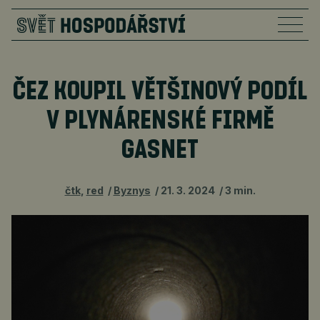
ČEZ KOUPIL VĚTŠINOVÝ PODÍL
V PLYNÁRENSKÉ FIRMĚ
GASNET
čtk
,
red
Byznys
21. 3. 2024
3 min.