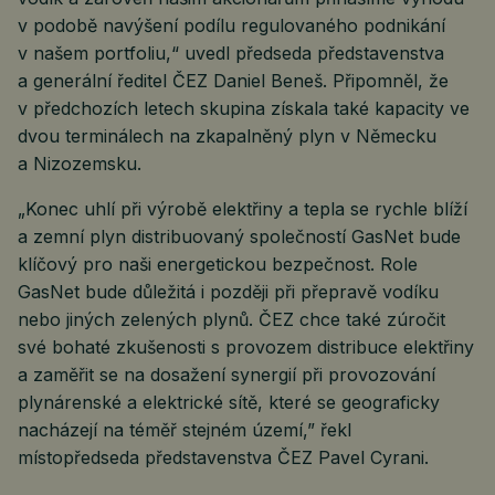
v podobě navýšení podílu regulovaného podnikání
v našem portfoliu,“ uvedl předseda představenstva
a generální ředitel ČEZ Daniel Beneš. Připomněl, že
v předchozích letech skupina získala také kapacity ve
dvou terminálech na zkapalněný plyn v Německu
a Nizozemsku.
„Konec uhlí při výrobě elektřiny a tepla se rychle blíží
a zemní plyn distribuovaný společností GasNet bude
klíčový pro naši energetickou bezpečnost. Role
GasNet bude důležitá i později při přepravě vodíku
nebo jiných zelených plynů. ČEZ chce také zúročit
své bohaté zkušenosti s provozem distribuce elektřiny
a zaměřit se na dosažení synergií při provozování
plynárenské a elektrické sítě, které se geograficky
nacházejí na téměř stejném území,” řekl
místopředseda představenstva ČEZ Pavel Cyrani.