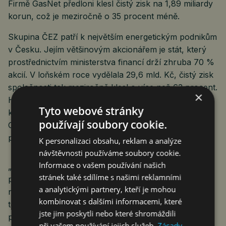
Firmě GasNet předloni klesl čistý zisk na 1,89 miliardy
korun, což je meziročně o 35 procent méně.
Skupina ČEZ patří k největším energetickým podnikům
v Česku. Jejím většinovým akcionářem je stát, který
prostřednictvím ministerstva financí drží zhruba 70 %
akcií. V loňském roce vydělala 29,6 mld. Kč, čistý zisk
společnosti tak meziročně klesl o více než 63 procent.
×
Hlavní příčinou byly mimořádné daně a odvody, na
Tyto webové stránky
kterých podnik zaplatil kolem 40 miliard Kč. Akvizice
používají soubory cookie.
GasNet ještě v loňských výsledcích nefigurovala,
projevit by se měla až v letošním roce.
K personalizaci obsahu, reklam a analýze
návštěvnosti používáme soubory cookie.
Informace o vašem používání našich
„To, že se ČEZ rozhodl k takové akvizici není vůbec
stránek také sdílíme s našimi reklamními
překvapivá zpráva. Ale i pro ty, co je tato informace
a analytickými partnery, kteří je mohou
nezaujme, by měla být více než důležitá. Končí nám
kombinovat s dalšími informacemi, které
totiž doba uhelná a ČEZ tímto jasně ukazuje, že s tím
jste jim poskytli nebo které shromáždili
počítá a chce na tom vydělat. Uhlí totiž vyrábí téměř
při vašem používání jejich služeb.
Zásady