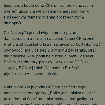
Sjednanou kupní cenu ČEZ uhradí překlenovacím
úvěrem upsaným syndikátem komerčních bank
s následným refinancováním prostřednictvím
dluhopisů.
GasNet zajišťuje dodávky zemního plynu
domácnostem a firmám na celém území ČR kromě
Prahy a Jihočeského kraje, spravuje 65 000 kilometrů
plynovodů, má více než 2,3 milionu zákazníků. Drží
tak přibližně 80% podíl na distribuci plynu v Česku.
Dalšími distributory plynu v Česku jsou EG.D ze
skupiny E.ON v jižních Čechách a Pražská
plynárenská v hlavním městě.
Nákup GasNet je podle ČEZ součástí strategie
modernizace energetiky. „Pořizujeme aktiva důležitá
pro přechod českého teplárenství a energetiky na
vodík a zároveň našim akcionářům přinášíme výhodu