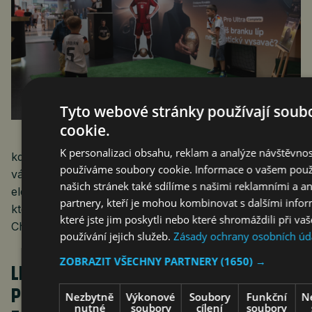
Tyto webové stránky používají soub
cookie.
Praha 30. července 2026 (PROTEXT) – Co se stane,
K personalizaci obsahu, reklam a analýze návštěvnos
když se špičkové technologie střetnou s fotbalovou
používáme soubory cookie. Informace o vašem použ
vášní a světem krásy? Značka prémiové domácí
našich stránek také sdílíme s našimi reklamními a a
elektroniky Dreame přetvořila svůj Pop-Up stánek,
partnery, kteří je mohou kombinovat s dalšími info
který se nachází v centrální části pražského Westfield
které jste jim poskytli nebo které shromáždili při va
Chodov, na interaktivní prostor, kde se…
používání jejich služeb.
Zásady ochrany osobních úd
ZOBRAZIT VŠECHNY PARTNERY
(1650) →
LETNÍ REŽIM A ŽENSKÉ SRDCE
PO ČTYŘICÍTCE: KDYŽ SE NENÁPADNÉ
Nezbytně
Výkonové
Soubory
Funkční
N
nutné
soubory
cílení
soubory