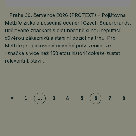
Praha 30. července 2026 (PROTEXT) – Pojišťovna
MetLife získala posedmé ocenění Czech Superbrands,
udělované značkám s dlouhodobě silnou reputací,
důvěrou zákazníků a stabilní pozicí na trhu. Pro
MetLife je opakované ocenění potvrzením, že
i značka s více než 158letou historií dokáže zůstat
relevantní: staví…
<
1
…
3
4
5
6
7
8