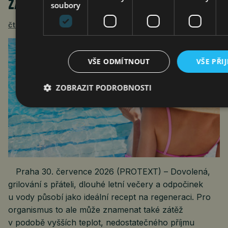
ZÁTĚŽE ZAČNOU SČÍTAT
soubory
čtk
30. 7. 2026
VŠE ODMÍTNOUT
VŠE PŘI
ZOBRAZIT PODROBNOSTI
Praha 30. července 2026 (PROTEXT) – Dovolená,
grilování s přáteli, dlouhé letní večery a odpočinek
u vody působí jako ideální recept na regeneraci. Pro
organismus to ale může znamenat také zátěž
v podobě vyšších teplot, nedostatečného příjmu