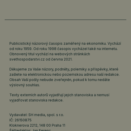
Publicistický názorový časopis zaměřený na ekonomiku. Vychází
od roku 1959. Od roku 1998 časopis vycházel také na internetu.
Obnovený titul vychází na webových stránkách
svethospodarstvi.cz
od června 2021.
Děkujeme za Vaše názory, podněty, polemiky a příspěvky, které
zašlete na elektronickou nebo pozemskou adresu naší redakce.
Obsah Vaší pošty nebude zveřejněn, pokud k tomu nedáte
výslovný souhlas.
Texty externích autorů vyjadřují jejich stanoviska a nemusí
vyjadřovat stanoviska redakce.
Vydavatel: SH media, spol. s r.o.
IČ: 26150875
Kloknerova 2212, 148 00 Praha 11
Šéfredaktor: Jan Ferenc