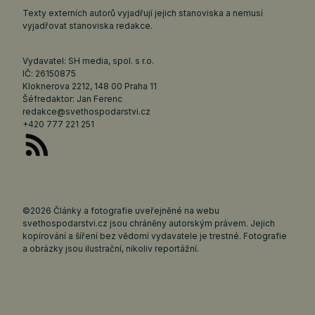
Texty externích autorů vyjadřují jejich stanoviska a nemusí
vyjadřovat stanoviska redakce.
Vydavatel: SH media, spol. s r.o.
IČ: 26150875
Kloknerova 2212, 148 00 Praha 11
Šéfredaktor: Jan Ferenc
redakce@svethospodarstvi.cz
+420 777 221 251
©2026 Články a fotografie uveřejněné na webu
svethospodarstvi.cz jsou chráněny autorským právem. Jejich
kopírování a šíření bez vědomí vydavatele je trestné. Fotografie
a obrázky jsou ilustrační, nikoliv reportážní.