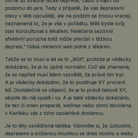
mírné až středně těžké deprese, často trvající od
podzimu do jara. Tedy v případě, že vás depresivní
stavy v létě opouštějí, ale na podzim se znovu vracejí,
neznamená to, že je vše v pořádku. Měli byste svůj
stav konzultovat s lékařem. Neléčená sezónní
afektivní porucha totiž může přerůst v těžkou
depresi,“ hlásá reklamní web jedné z lékáren.
Takže se to musí a dá se to „léčit“, protože je vědecky
dokázáno, že je to úplně normální. Což ale znamená,
že se napřed musí lidem vysvětlit, že právě tím trpí.
A je vědecky dokázáno, že to postihuje XY procent
lidí. Dostatečně se objasní, že je to právě takové XY,
abyste do něj spadli i vy. A je také vědecky dokázáno,
že ten či onen preparát, wellnes nebo zimní dovolená
v Karibiku vás z toho spolehlivě dostanou.
Je to léty osvědčená taktika. Všimněte si, že úzkostmi,
depresemi a sníženou imunitou se dnes noviny a weby