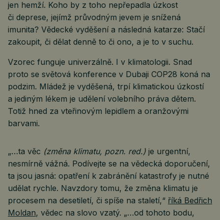
jen hemží. Koho by z toho nepřepadla úzkost
či deprese, jejímž průvodným jevem je snížená
imunita? Vědecké vyděšení a následná katarze: Stačí
zakoupit, či dělat denně to či ono, a je to v suchu.
Vzorec funguje univerzálně. I v klimatologii. Snad
proto se světová konference v Dubaji COP28 koná na
podzim. Mládež je vyděšená, trpí klimatickou úzkostí
a jediným lékem je udělení volebního práva dětem.
Totiž hned za vteřinovým lepidlem a oranžovými
barvami.
„…ta věc
(změna klimatu, pozn. red.)
je urgentní,
nesmírně vážná. Podívejte se na vědecká doporučení,
ta jsou jasná: opatření k zabránění katastrofy je nutné
udělat rychle. Navzdory tomu, že změna klimatu je
procesem na desetiletí, či spíše na staletí,“
říká Bedřich
Moldan
, vědec na slovo vzatý. „…od tohoto bodu,