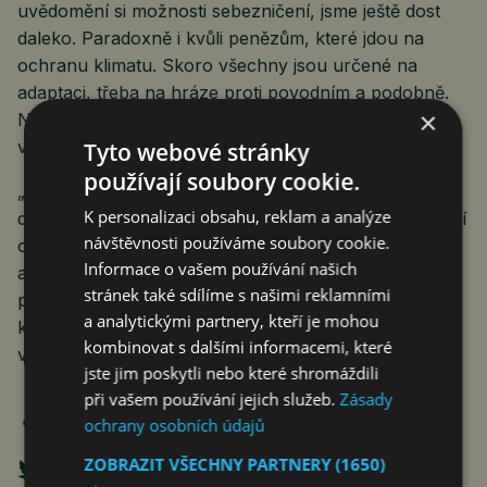
uvědomění si možnosti sebezničení, jsme ještě dost
daleko. Paradoxně i kvůli penězům, které jdou na
ochranu klimatu. Skoro všechny jsou určené na
adaptaci, třeba na hráze proti povodním a podobně.
×
Ne na prevenci.“ Sebezničení je dokázáno, hlásají to
vědci. Ne sice v rádiu, ale…
Tyto webové stránky
používají soubory cookie.
„Členské státy zdůrazňují, že pro zachování
K personalizaci obsahu, reklam a analýze
dosažitelnosti cíle, jímž je nepřekročit globální oteplení
návštěvnosti používáme soubory cookie.
o více než 1,5 °C /
vědecky zdůvodněno – pozn. aut.
/
Informace o vašem používání našich
a jenž je v souladu s Pařížskou dohodou, je důležité
stránek také sdílíme s našimi reklamními
podstatně zvýšit celosvětové ambice v oblasti
a analytickými partnery, kteří je mohou
klimatu,“ píše se v mandátu, s nímž EU do Dubaje
kombinovat s dalšími informacemi, které
vyrazila. Zbývá vědecky popsat, co jsou to ty ambice.
jste jim poskytli nebo které shromáždili
při vašem používání jejich služeb.
Zásady
ochrany osobních údajů
ZOBRAZIT VŠECHNY PARTNERY
(1650)
→