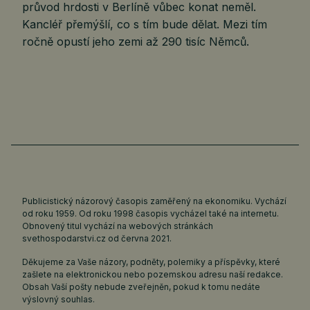
průvod hrdosti v Berlíně vůbec konat neměl.
Kancléř přemýšlí, co s tím bude dělat. Mezi tím
ročně opustí jeho zemi až 290 tisíc Němců.
Publicistický názorový časopis zaměřený na ekonomiku. Vychází
od roku 1959. Od roku 1998 časopis vycházel také na internetu.
Obnovený titul vychází na webových stránkách
svethospodarstvi.cz
od června 2021.
Děkujeme za Vaše názory, podněty, polemiky a příspěvky, které
zašlete na elektronickou nebo pozemskou adresu naší redakce.
Obsah Vaší pošty nebude zveřejněn, pokud k tomu nedáte
výslovný souhlas.