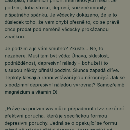
časopisů, nedělních příloh, internetových médií. Je
podzim, doba stresu, depresí, snížené imunity
a špatného spánku. Je vědecky dokázáno, že je to
důsledek toho, že vám chybí přesně to, co se právě
chce prodat pod neméně vědecky prokázanou
značkou.
Je podzim a je vám smutno? Zkuste… Ne, to
nezabere. Musí tam být věda: Únava, skleslost,
podrážděnost, depresivní nálady – bohužel i to
s sebou někdy přináší podzim. Slunce zapadá dříve.
Teploty klesají a ranní vstávání jsou náročnější. Jak se
s podzimní depresivní náladou vyrovnat? Samozřejmě
magnézium a vitamín D!
„Právě na podzim vás může přepadnout i tzv. sezónní
afektivní porucha, která je specifickou formou
depresivní poruchy. Jedná se o opakující se formu