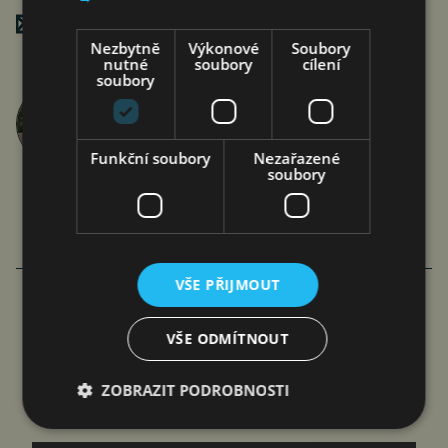
Poslat mailem
Nezbytně
Výkonové
Soubory
nutné
soubory
cílení
soubory
Jan Ferenc
články autora >
Funkční soubory
Nezařazené
soubory
DALŠÍ ČLÁNKY AUTORA
VŠE PŘIJMOUT
DEMOGRAFICKÁ KRIZE SE ZAČÍNÁ
VŠE ODMÍTNOUT
PODOBAT TÉ KLIMATICKÉ
ZOBRAZIT PODROBNOSTI
Jan Ferenc
5. 8. 2026