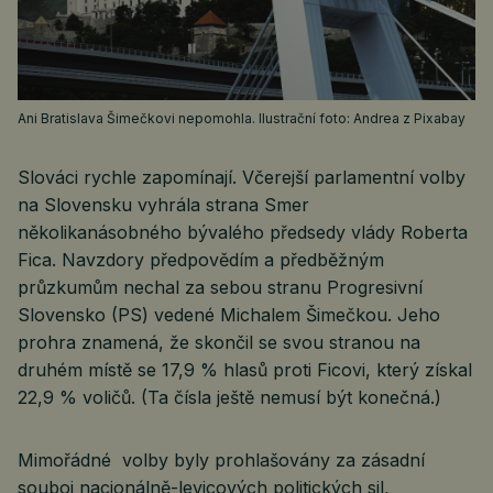
Ani Bratislava Šimečkovi nepomohla. Ilustrační foto: Andrea z Pixabay
Slováci rychle zapomínají. Včerejší parlamentní volby
na Slovensku vyhrála strana Smer
několikanásobného bývalého předsedy vlády Roberta
Fica. Navzdory předpovědím a předběžným
průzkumům nechal za sebou stranu Progresivní
Slovensko (PS) vedené Michalem Šimečkou. Jeho
prohra znamená, že skončil se svou stranou na
druhém místě se 17,9 % hlasů proti Ficovi, který získal
22,9 % voličů. (Ta čísla ještě nemusí být konečná.)
Mimořádné volby byly prohlašovány za zásadní
souboj nacionálně-levicových politických sil,