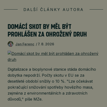
DALŠÍ ČLÁNKY AUTORA
DOMÁCÍ SKOT BY MĚL BÝT
PROHLÁŠEN ZA OHROŽENÝ DRUH
Jan Ferenc
7. 8. 2026
Digitalizace a bioplynové stanice stáda domácího
dobytka nepodrží. Počty skotu v EU se za
desetileté období snížily o 10 %. "Lze očekávat
pokračující snižování spotřeby hovězího masa,
zejména z environmentálních a zdravotních
důvodů," píše MZe.