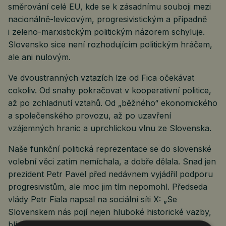
směrování celé EU, kde se k zásadnímu souboji mezi
nacionálně-levicovým, progresivistickým a případně
i zeleno-marxistickým politickým názorem schyluje.
Slovensko sice není rozhodujícím politickým hráčem,
ale ani nulovým.
Ve dvoustranných vztazích lze od Fica očekávat
cokoliv. Od snahy pokračovat v kooperativní politice,
až po zchladnutí vztahů. Od „běžného“ ekonomického
a společenského provozu, až po uzavření
vzájemných hranic a uprchlickou vlnu ze Slovenska.
Naše funkční politická reprezentace se do slovenské
volební věci zatím nemíchala, a dobře dělala. Snad jen
prezident Petr Pavel před nedávnem vyjádřil podporu
progresivistům, ale moc jim tím nepomohl. Předseda
vlády Petr Fiala napsal na sociální síti X: „Se
Slovenskem nás pojí nejen hluboké historické vazby,
blízkost, ale i přátelské vztahy na všech úrovních.