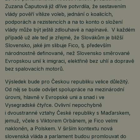
Zuzana Čaputová již dříve potvrdila, že sestavením
vlády pověří vítěze voleb, jednání o koalicích,
podporách a rezistencích a na to konto o složení
vlády může být ještě zdlouhavé a napínavé. V každém
případě už ale teď je zřejmé, že Slovákům je bližší
Slovensko, jaké jim slibuje Fico, tj. především
národnostně definované, než Slovensko směrované
Evropskou unií k imigraci, elektřině bez uhlí a dopravě
bez spalovacích motorů.
Výsledek bude pro Českou republiku velice důležitý.
Od něj se bude odvíjet spolupráce na mezinárodní
úrovni, hlavně v Evropské unii a snad i ve
Vysegradské čtyřce. Ovlivní nepochybně
i dvoustranné vztahy České republiky s Maďarskem,
jemuž, včele s Viktorem Orbánem, je Fico velmi
nakloněn, a Polskem. V širším kontextu nová
slovenská vláda a parlament budou promlouvat do