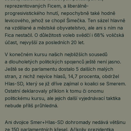
reprezentovaných Ficem, a liberálně-
progresivistického hnutí, nepochybně také hodně
levicového, jehož se chopil Šimečka. Ten sázel hlavně
na vzdělané a městské obyvatelstvo, ale ani s ním na
Fica nestačil. O důležitosti voleb svědčí i 68% voličská
účast, nejvyšší za posledních 20 let.
V konečném kursu našich nejbližších sousedů
a dlouholetých politických spojenců ještě není jasno.
Ještě se do parlamentu dostalo 5 dalších malých
stran, z nichž nejvíce hlasů, 14,7 procenta, obdržel
Hlas-SD, který se již dříve zajímal o koalici se Smerem.
Ostatní deklarovaly příklon k tomu či onomu
politickému kursu, ale jejich další vyjednávací taktika
nebude příliš průhledná.
Ani dvojice Smer+Hlas-SD dohromady nedává většinu
ze 150 parlamentních křesel. Ačkoliv prezidentka