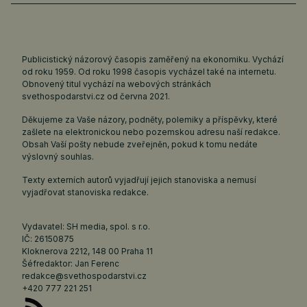
Publicistický názorový časopis zaměřený na ekonomiku. Vychází
od roku 1959. Od roku 1998 časopis vycházel také na internetu.
Obnovený titul vychází na webových stránkách
svethospodarstvi.cz
od června 2021.
Děkujeme za Vaše názory, podněty, polemiky a příspěvky, které
zašlete na elektronickou nebo pozemskou adresu naší redakce.
Obsah Vaší pošty nebude zveřejněn, pokud k tomu nedáte
výslovný souhlas.
Texty externích autorů vyjadřují jejich stanoviska a nemusí
vyjadřovat stanoviska redakce.
Vydavatel: SH media, spol. s r.o.
IČ: 26150875
Kloknerova 2212, 148 00 Praha 11
Šéfredaktor: Jan Ferenc
redakce@svethospodarstvi.cz
+420 777 221 251