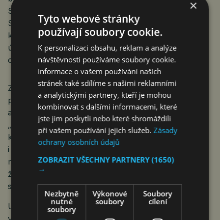
×
Sledoval jsem výsledky slovenských voleb a přeji
Tyto webové stránky
Slovákům, ať povolební vyjednávání vedou
používají soubory cookie.
k sestavení dobré vlády. Věřím, že budeme na vládní
úrovni nadále úzce spolupracovat ku prospěchu
K personalizaci obsahu, reklam a analýze
návštěvnosti používáme soubory cookie.
obou našich zemí.“ To je státnický projev.
Informace o vašem používání našich
stránek také sdílíme s našimi reklamními
Z Ficova vítězství se u nás otevřeně radují bývalý
a analytickými partnery, kteří je mohou
premiér, dnes předseda hnutí ANO Andrej Babiš,
kombinovat s dalšími informacemi, které
a bývalý předseda vlády a prezident Václav Klaus.
jste jim poskytli nebo které shromáždili
„Dobré ráno, Slovensko. Gratuluji Robertu Ficovi
při vašem používání jejich služeb.
Zásady
k vítězství ve volbách! Ke skvělému výsledku gratuluji
ochrany osobních údajů
i Peterovi Pellegrinimu a celému Slovensku přeji, aby
ZOBRAZIT VŠECHNY PARTNERY
(1650)
mělo vládu, která doma bude pracovat pro lepší
→
životy lidí a v Evropě tvrdě hájit zájmy všech
slovenských občanů,“ napsal Babiš na sociální síti X.
Nezbytně
Výkonové
Soubory
nutné
soubory
cílení
U Babiše je téměř jisté, že se bude chtít vrátit do
soubory
vysoké politiky. Jeho postoj ke Slovensku, postoj