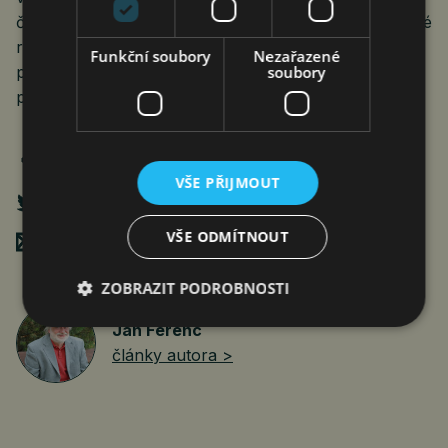
české vlády ke Slovensku a slovenský přístup k České
republice zcela jistě ovlivní senátní volby u nás,
Funkční soubory
Nezařazené
plánované na podzim příštího roku, a především
soubory
parlamentní volby v roce 2025.
VŠE PŘIJMOUT
VŠE ODMÍTNOUT
Poslat mailem
ZOBRAZIT PODROBNOSTI
Jan Ferenc
články autora >