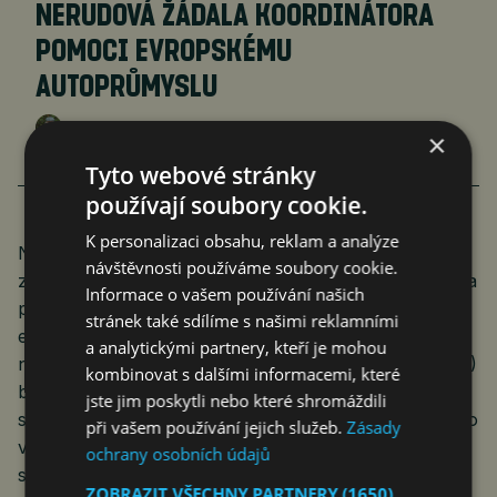
NERUDOVÁ ŽÁDALA KOORDINÁTORA
POMOCI EVROPSKÉMU
AUTOPRŮMYSLU
Jan Ferenc
Komentáře
6. 12. 2024
4 min.
×
Tyto webové stránky
používají soubory cookie.
K personalizaci obsahu, reklam a analýze
Na závěr trochu legrace. Server iDnes dne 11. ledna
návštěvnosti používáme soubory cookie.
zveřejnil článek o politické diskusi ohledně poplatků za
Informace o vašem používání našich
parkování v Praze. Jde přitom o zvýhodnění
stránek také sdílíme s našimi reklamními
elektroaut, která zatím poplatky neplatí žádné. Podle
a analytickými partnery, kteří je mohou
náměstka primátora pro dopravu Zdeňka Hřiba (Piráti)
kombinovat s dalšími informacemi, které
by řidiči od června měli platit v modrých zónách
jste jim poskytli nebo které shromáždili
standardní parkovné a 50 procent z ceny parkovného
při vašem používání jejich služeb.
Zásady
ve fialových a oranžových zónách. Pozoruhodné je
ochrany osobních údajů
stanovisko Lukáše Hataše, ředitele Asociace pro
ZOBRAZIT VŠECHNY PARTNERY
(1650)