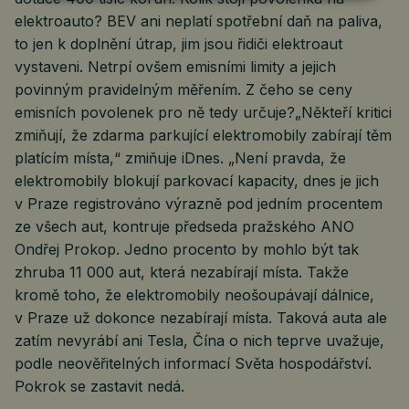
elektroauto? BEV ani neplatí spotřební daň na paliva,
to jen k doplnění útrap, jim jsou řidiči elektroaut
vystaveni. Netrpí ovšem emisními limity a jejich
povinným pravidelným měřením. Z čeho se ceny
emisních povolenek pro ně tedy určuje?„Někteří kritici
zmiňují, že zdarma parkující elektromobily zabírají těm
platícím místa,“ zmiňuje iDnes. „Není pravda, že
elektromobily blokují parkovací kapacity, dnes je jich
v Praze registrováno výrazně pod jedním procentem
ze všech aut, kontruje předseda pražského ANO
Ondřej Prokop. Jedno procento by mohlo být tak
zhruba 11 000 aut, která nezabírají místa. Takže
kromě toho, že elektromobily neošoupávají dálnice,
v Praze už dokonce nezabírají místa. Taková auta ale
zatím nevyrábí ani Tesla, Čína o nich teprve uvažuje,
podle neověřitelných informací Světa hospodářství.
Pokrok se zastavit nedá.