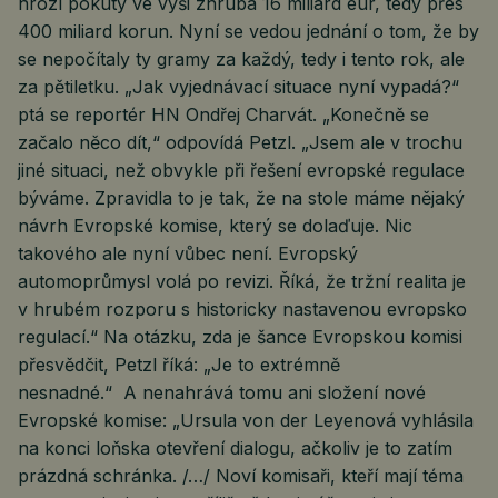
hrozí pokuty ve výši zhruba 16 miliard eur, tedy přes
400 miliard korun. Nyní se vedou jednání o tom, že by
se nepočítaly ty gramy za každý, tedy i tento rok, ale
za pětiletku. „Jak vyjednávací situace nyní vypadá?“
ptá se reportér HN Ondřej Charvát. „Konečně se
začalo něco dít,“ odpovídá Petzl. „Jsem ale v trochu
jiné situaci, než obvykle při řešení evropské regulace
býváme. Zpravidla to je tak, že na stole máme nějaký
návrh Evropské komise, který se dolaďuje. Nic
takového ale nyní vůbec není. Evropský
automoprůmysl volá po revizi. Říká, že tržní realita je
v hrubém rozporu s historicky nastavenou evropsko
regulací.“ Na otázku, zda je šance Evropskou komisi
přesvědčit, Petzl říká: „Je to extrémně
nesnadné.“ A nenahrává tomu ani složení nové
Evropské komise: „Ursula von der Leyenová vyhlásila
na konci loňska otevření dialogu, ačkoliv je to zatím
prázdná schránka. /…/ Noví komisaři, kteří mají téma