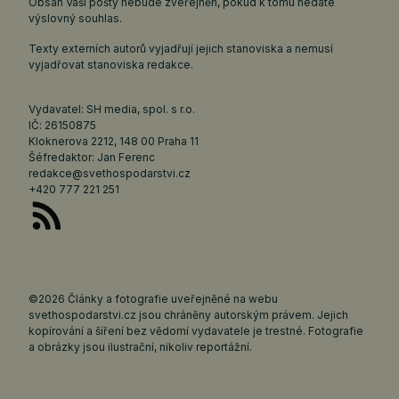
Obsah Vaší pošty nebude zveřejněn, pokud k tomu nedáte
výslovný souhlas.
Texty externích autorů vyjadřují jejich stanoviska a nemusí
vyjadřovat stanoviska redakce.
Vydavatel: SH media, spol. s r.o.
IČ: 26150875
Kloknerova 2212, 148 00 Praha 11
Šéfredaktor: Jan Ferenc
redakce@svethospodarstvi.cz
+420 777 221 251
©2026 Články a fotografie uveřejněné na webu
svethospodarstvi.cz jsou chráněny autorským právem. Jejich
kopírování a šíření bez vědomí vydavatele je trestné. Fotografie
a obrázky jsou ilustrační, nikoliv reportážní.