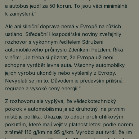
a autobus jezdí za 50 korun. To jsou věci minimálně
k zamyšlení.“
Ale ani silniční doprava nemá v Evropě na růžích
ustláno. Středeční Hospodářské noviny zveřejnily
rozhovor s výkonným ředitelem Sdružení
automobilového průmyslu Zdeňkem Petzlem. Říká
v něm: „Je třeba si přiznat, že Evropa už není
schopna vyrábět levná auta. Všechny automobilky
jejich výrobu ukončily nebo vytěsnily z Evropy.
Nevyplatí se jim to. Důvodem je především přílišná
reguace a vysoké ceny energií.“
Z rozhovoru ale vyplývá, že vědeckotechnický
pokrok v automobilismu je až druhotný, na prvním
místě je politika. Ukazuje to odpor proti uhlíkovým
pokutám, které mají vejít v platnost letos: podle norem
z téměř 116 g/km na 95 g/km. Výrobci aut tvrdí, že jim