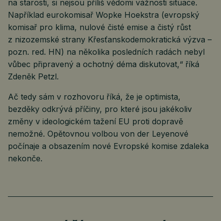
na starosti, si nejsou příliš vědomi vážnosti situace.
Například eurokomisař Wopke Hoekstra (evropský
komisař pro klima, nulové čisté emise a čistý růst
z nizozemské strany Křesťanskodemokratická výzva –
pozn. red. HN) na několika posledních radách nebyl
vůbec připravený a ochotný déma diskutovat,“ říká
Zdeněk Petzl.
Ač tedy sám v rozhovoru říká, že je optimista,
bezděky odkrývá příčiny, pro které jsou jakékoliv
změny v ideologickém tažení EU proti dopravě
nemožné. Opětovnou volbou von der Leyenové
počínaje a obsazením nové Evropské komise zdaleka
nekonče.