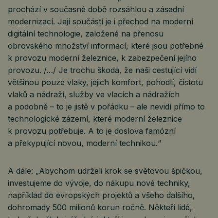
prochází v současné době rozsáhlou a zásadní
modernizací. Její součástí je i přechod na moderní
digitální technologie, založené na přenosu
obrovského množství informací, které jsou potřebné
k provozu moderní železnice, k zabezpečení jejího
provozu. /…/ Je trochu škoda, že naši cestující vidí
většinou pouze vlaky, jejich komfort, pohodlí, čistotu
vlaků a nádraží, služby ve vlacích a nádražích
a podobně – to je jistě v pořádku – ale nevidí přímo to
technologické zázemí, které moderní železnice
k provozu potřebuje. A to je doslova famózní
a překypující novou, moderní technikou.“
A dále: „Abychom udrželi krok se světovou špičkou,
investujeme do vývoje, do nákupu nové techniky,
například do evropských projektů a všeho dalšího,
dohromady 500 milionů korun ročně. Někteří lidé,