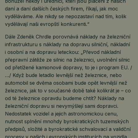
bohužel někdy i úředníci, kteří jsou placeni z našich
daní a daní dalších českých firem, říkají, jak moc
vyděláváme. Ale nikdy se nepozastaví nad tím, kolik
vydělávají naši evropští konkurenti.“
Dále Zdeněk Chrdle porovnává náklady na železniční
infrastrukturu s náklady na dopravu silniční, nákladní
i osobní a na dopravu leteckou: „Převod nákladní
přepravní zátěže ze silnic na železnici, uvolnění silnic
od přetížené kamionové dopravy, to je i program EU. /
…/ Když bude letadlo levnější než železnice, nebo
automobil se dvěma osobami bude opět levnější než
železnice, jak to v současné době také kolikrát je – co
od té železnice opravdu budeme chtít? Náklady na
železniční dopravu si nevymýšlejí sami dopravci.
Nedostatek vozidel a jejich astronomickou cenu,
nutnost splnění mnohdy byrokratických tuzemských
předpisů, složité a byrokratické schvalovací a validční
procesy v našich i evropských institucích na vozidla,