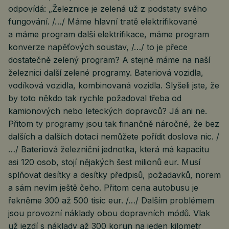
odpovídá: „Železnice je zelená už z podstaty svého
fungování. /…/ Máme hlavní tratě elektrifikované
a máme program další elektrifikace, máme program
konverze napěťových soustav, /…/ to je přece
dostatečně zelený program? A stejně máme na naší
železnici další zelené programy. Bateriová vozidla,
vodíková vozidla, kombinovaná vozidla. Slyšeli jste, že
by toto někdo tak rychle požadoval třeba od
kamionových nebo leteckých dopravců? Já ani ne.
Přitom ty programy jsou tak finančně náročné, že bez
dalších a dalších dotací nemůžete pořídit doslova nic. /
…/ Bateriová železniční jednotka, která má kapacitu
asi 120 osob, stojí nějakých šest milionů eur. Musí
splňovat desítky a desítky předpisů, požadavků, norem
a sám nevím ještě čeho. Přitom cena autobusu je
řekněme 300 až 500 tisíc eur. /…/ Dalším problémem
jsou provozní náklady obou dopravních módů. Vlak
už jezdí s náklady až 300 korun na jeden kilometr