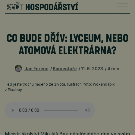
CO BUDE DŘÍV: LYCEUM, NEBO
ATOMOVÁ ELEKTRÁRNA?
Jan Ferenc
Komentáře
11. 6. 2023
4 min.
Teď ještě trochu něčeho ze života. Ilustrační foto: Wokandapix
z Pixabay
Ministr školství Mikuláš Bek pětatřicátého dne ve svém