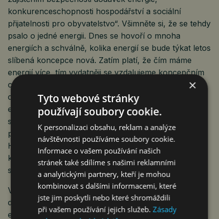
konkurenceschopnosti hospodářství a sociální
přijatelnosti pro obyvatelstvo“. Všimněte si, že se tehdy
psalo o jedné energii. Dnes se hovoří o mnoha
energiích a schválně, kolika energií se bude týkat letos
slíbená koncepce nová. Zatím platí, že čím máme
energií více, tím vydatněji se vzdalujeme koncepčním
×
cílům. Uhelné elektrárny se stanou neudržitelné za
Tyto webové stránky
dva tři roky, protože neufinancují trvale udržované
emisní povolenky. Plyn už je neudržitelný v každém
používají soubory cookie.
směru. To celé hrozí, že za dva roky dodávky
K personalizaci obsahu, reklam a analýze
přestanou být bezpečné, proud začne vynechávat.
návštěvnosti používáme soubory cookie.
Hospodářství z důvodu drahé energie ztrácí
Informace o vašem používání našich
konkurenceschopnost a obyvatelstvo žádá stále více
stránek také sdílíme s našimi reklamními
sociální pomoci.
a analytickými partnery, kteří je mohou
kombinovat s dalšími informacemi, které
V koncepci se mj. píše: „Jaderná energie by
jste jim poskytli nebo které shromáždili
dlouhodobě mohla přesáhnout 50% podíl na výrobě
při vašem používání jejich služeb.
Zásady
elektřiny a nahradit tak významnou část uhelných