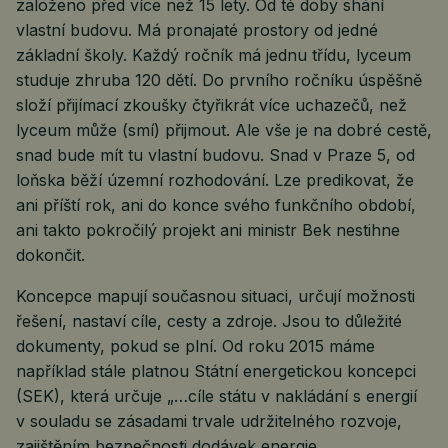
založeno před více než 15 lety. Od té doby shání
vlastní budovu. Má pronajaté prostory od jedné
základní školy. Každý ročník má jednu třídu, lyceum
studuje zhruba 120 dětí. Do prvního ročníku úspěšně
složí přijímací zkoušky čtyřikrát více uchazečů, než
lyceum může (smí) přijmout. Ale vše je na dobré cestě,
snad bude mít tu vlastní budovu. Snad v Praze 5, od
loňska běží územní rozhodování. Lze predikovat, že
ani příští rok, ani do konce svého funkčního období,
ani takto pokročilý projekt ani ministr Bek nestihne
dokončit.
Koncepce mapují současnou situaci, určují možnosti
řešení, nastaví cíle, cesty a zdroje. Jsou to důležité
dokumenty, pokud se plní. Od roku 2015 máme
například stále platnou Státní energetickou koncepci
(SEK), která určuje „…cíle státu v nakládání s energií
v souladu se zásadami trvale udržitelného rozvoje,
zajištěním bezpečnosti dodávek energie,