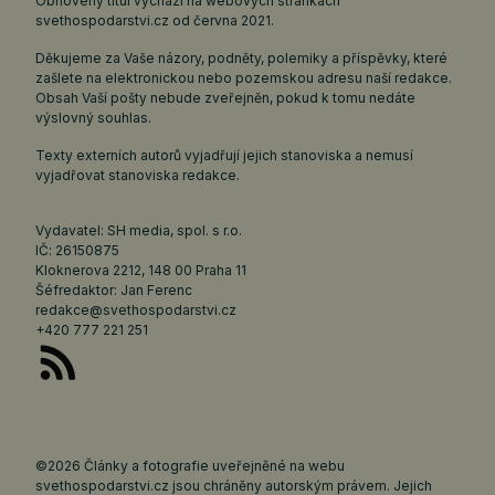
Obnovený titul vychází na webových stránkách
svethospodarstvi.cz
od června 2021.
Děkujeme za Vaše názory, podněty, polemiky a příspěvky, které
zašlete na elektronickou nebo pozemskou adresu naší redakce.
Obsah Vaší pošty nebude zveřejněn, pokud k tomu nedáte
výslovný souhlas.
Texty externích autorů vyjadřují jejich stanoviska a nemusí
vyjadřovat stanoviska redakce.
Vydavatel: SH media, spol. s r.o.
IČ: 26150875
Kloknerova 2212, 148 00 Praha 11
Šéfredaktor: Jan Ferenc
redakce@svethospodarstvi.cz
+420 777 221 251
©2026 Články a fotografie uveřejněné na webu
svethospodarstvi.cz jsou chráněny autorským právem. Jejich