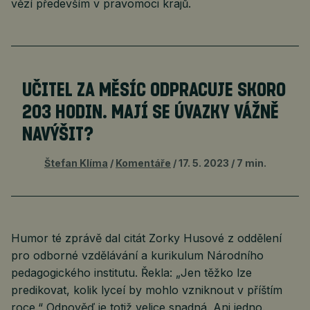
vězí především v pravomoci krajů.
UČITEL ZA MĚSÍC ODPRACUJE SKORO
203 HODIN. MAJÍ SE ÚVAZKY VÁŽNĚ
NAVÝŠIT?
Štefan Klíma
Komentáře
17. 5. 2023
7 min.
Humor té zprávě dal citát Zorky Husové z oddělení
pro odborné vzdělávání a kurikulum Národního
pedagogického institutu. Řekla: „Jen těžko lze
predikovat, kolik lyceí by mohlo vzniknout v příštím
roce.“ Odpověď je totiž velice snadná. Ani jedno.