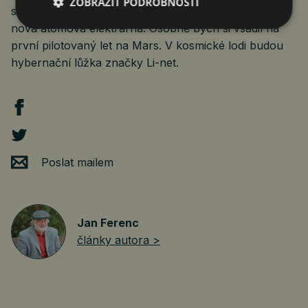
ZOBRAZIT PODROBNOSTI
sázky na to, co bude dříve. Jestli nové lyceum, nebo
nová atomová elektrárna. Osobně bych si vsadil na
první pilotovaný let na Mars. V kosmické lodi budou
hybernační lůžka značky Li-net.
Poslat mailem
Jan Ferenc
články autora >