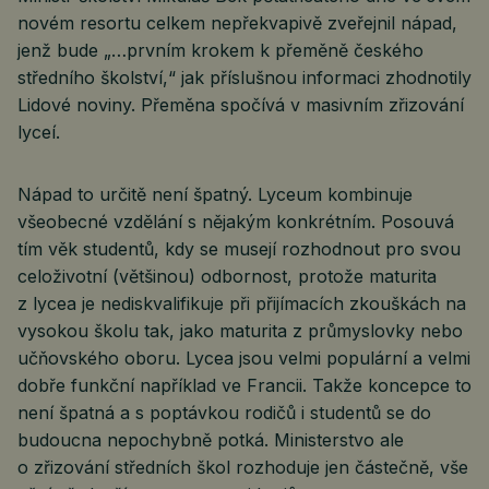
novém resortu celkem nepřekvapivě zveřejnil nápad,
jenž bude „…prvním krokem k přeměně českého
středního školství,“ jak příslušnou informaci zhodnotily
Lidové noviny. Přeměna spočívá v masivním zřizování
lyceí.
Nápad to určitě není špatný. Lyceum kombinuje
všeobecné vzdělání s nějakým konkrétním. Posouvá
tím věk studentů, kdy se musejí rozhodnout pro svou
celoživotní (většinou) odbornost, protože maturita
z lycea je nediskvalifikuje při přijímacích zkouškách na
vysokou školu tak, jako maturita z průmyslovky nebo
učňovského oboru. Lycea jsou velmi populární a velmi
dobře funkční například ve Francii. Takže koncepce to
není špatná a s poptávkou rodičů i studentů se do
budoucna nepochybně potká. Ministerstvo ale
o zřizování středních škol rozhoduje jen částečně, vše