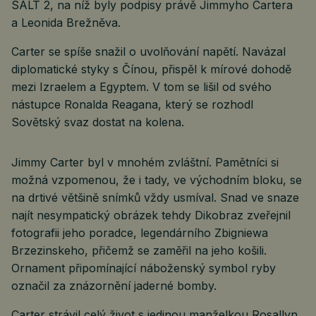
SALT 2, na níž byly podpisy právě Jimmyho Cartera
a Leonida Brežněva.
Carter se spíše snažil o uvolňování napětí. Navázal
diplomatické styky s Čínou, přispěl k mírové dohodě
mezi Izraelem a Egyptem. V tom se lišil od svého
nástupce Ronalda Reagana, který se rozhodl
Sovětský svaz dostat na kolena.
Jimmy Carter byl v mnohém zvláštní. Pamětníci si
možná vzpomenou, že i tady, ve východním bloku, se
na drtivé většině snímků vždy usmíval. Snad ve snaze
najít nesympatický obrázek tehdy Dikobraz zveřejnil
fotografii jeho poradce, legendárního Zbigniewa
Brzezinskeho, přičemž se zaměřil na jeho košili.
Ornament připomínající náboženský symbol ryby
označil za znázornění jaderné bomby.
Carter strávil celý život s jedinou manželkou Rosallyn