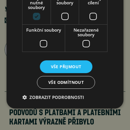
nutné
soubory
cílení
soubory
Poslat mailem
Funkční soubory
Nezařazené
soubory
Roman Pospíšil
články autora >
VŠE PŘIJMOUT
VŠE ODMÍTNOUT
VÍCE ČLÁNKŮ O EKONOMICE
ZOBRAZIT PODROBNOSTI
PODVODŮ S PLATBAMI A PLATEBNÍMI
KARTAMI VÝRAZNĚ PŘIBYLO