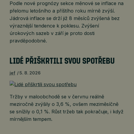
Podle nové prognózy sekce měnové se inflace na
přelomu letošního a příštího roku mírně zvýší.
Jádrová inflace se drží již 8 měsíců zvýšená bez
výraznější tendence k poklesu. Zvýšení
úrokových sazeb v září je proto dosti
pravděpodobné.
LIDÉ PŘIŠKRTILI SVOU SPOTŘEBU
jef
5. 8. 2026
Tržby v maloobchodě se v červnu reálně
meziročně zvýšily o 3,6 %, ovšem meziměsíčně
se snížily o 0,1 %. Růst tržeb tak pokračuje, i když
mírnějším tempem.