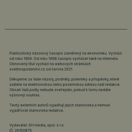
Publicistický názorový časopis zaměřený na ekonomiku. Vychází
od roku 1959. Od roku 1998 časopis vycházel také na internetu.
Obnovený titul vychází na webových stránkách
svethospodarstvi.cz
od června 2021.
Děkujeme za Vaše názory, podněty, polemiky a příspěvky, které
zašlete na elektronickou nebo pozemskou adresu naší redakce.
Obsah Vaší pošty nebude zveřejněn, pokud k tomu nedáte
výslovný souhlas.
Texty externích autorů vyjadřují jejich stanoviska a nemusí
vyjadřovat stanoviska redakce.
Vydavatel: SH media, spol. s r.o.
IČ: 26150875