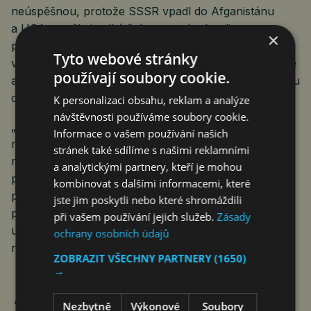
neúspěšnou, protože SSSR vpadl do Afganistánu
a USA utrpěly i velký šrám na svém kreditu
×
po neúspěšném pokusu o osvobození rukojmích
Tyto webové stránky
v Teheránu, mezi pacifisty a lidmi věnujícími se charitě
používají soubory cookie.
a sociálně slabým osobám je považován za skutečnou
osobnost.
K personalizaci obsahu, reklam a analýze
návštěvnosti používáme soubory cookie.
„Zachránil, zvedl a změnil životy lidí na celém světě,“
Informace o vašem používání našich
napsal o něm dosluhující prezident Joe Biden. Podle
stránek také sdílíme s našimi reklamními
něj Jimmy Carter se soucitem a morální jasností
a analytickými partnery, kteří je mohou
pracoval na „vymýcení nemocí, nastolení míru,
kombinovat s dalšími informacemi, které
prosazování občanských práv a lidských práv,
jste jim poskytli nebo které shromáždili
prosazování svobodných a spravedlivých voleb,
při vašem používání jejich služeb.
Zásady
ubytování bezdomovců a vždy se zasazoval o ty
ochrany osobních údajů
nejmenší z nás. “
ZOBRAZIT VŠECHNY PARTNERY
(1650)
→
Nezbytně
Výkonové
Soubory