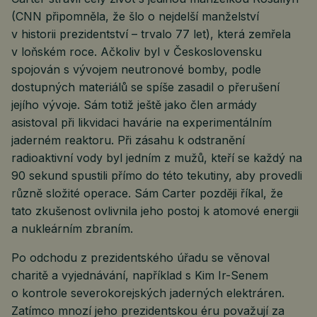
(CNN připomněla, že šlo o nejdelší manželství
v historii prezidentství – trvalo 77 let), která zemřela
v loňském roce. Ačkoliv byl v Československu
spojován s vývojem neutronové bomby, podle
dostupných materiálů se spíše zasadil o přerušení
jejího vývoje. Sám totiž ještě jako člen armády
asistoval při likvidaci havárie na experimentálním
jaderném reaktoru. Při zásahu k odstranění
radioaktivní vody byl jedním z mužů, kteří se každý na
90 sekund spustili přímo do této tekutiny, aby provedli
různě složité operace. Sám Carter později říkal, že
tato zkušenost ovlivnila jeho postoj k atomové energii
a nukleárním zbraním.
Po odchodu z prezidentského úřadu se věnoval
charitě a vyjednávání, například s Kim Ir-Senem
o kontrole severokorejských jaderných elektráren.
Zatímco mnozí jeho prezidentskou éru považují za