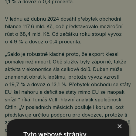
1,1 % a dovoz o 0,3 procenta.
V lednu až dubnu 2024 dosáhl přebytek obchodní
bilance 117,6 mld. Kč, což představovalo meziroční
růst o 68,4 mld. Kč. Od začátku roku stoupl vývoz
o 4,9 % a dovoz o 0,4 procenta.
„Saldo je robustně kladné proto, že export klesal
pomaleji než import. Obě složky byly záporné, takže
aktivita v ekonomice šla celkově dolů. Duben může
znamenat obrat k lepšímu, protože vývoz vzrostl
o 19,7 % a dovoz o 13,1 %. Přebytek obchodu se státy
EU šel nahoru a deficit se státy mimo EU se naopak
snížil,“ říká Tomáš Volf, hlavní analytik společnosti
Citfin. „V posledních měsících posiluje i koruna, což
představuje určitou podporu pro dovozce, protože ti
za dovezené zboží kupují cizí měny levněji, ale přesně
×
o to ztrácí exportéři. Dobře se ukazuje nutnost
Tyto webové stránky