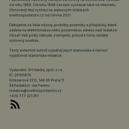
od roku 1959. Od roku 1998 časopis vycházel také na internetu.
Obnovený titul vychází na webových stránkách
svethospodarstvi.cz
od června 2021.
Děkujeme za Vaše názory, podněty, polemiky a příspěvky, které
zašlete na elektronickou nebo pozemskou adresu naší redakce.
Obsah Vaší pošty nebude zveřejněn, pokud k tomu nedáte
výslovný souhlas.
Texty externích autorů vyjadřují jejich stanoviska a nemusí
vyjadřovat stanoviska redakce.
Vydavatel: SH media, spol. s r.o.
IČ: 26150875
Kloknerova 2212, 148 00 Praha 11
Šéfredaktor: Jan Ferenc
redakce@svethospodarstvi.cz
+420 777 221 251