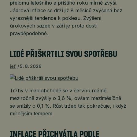
přelomu letošního a příštího roku mírně zvýší.
Jádrová inflace se drží již 8 měsíců zvýšená bez
výraznější tendence k poklesu. Zvýšení
úrokových sazeb v září je proto dosti
pravděpodobné.
LIDÉ PŘIŠKRTILI SVOU SPOTŘEBU
jef
5. 8. 2026
Tržby v maloobchodě se v červnu reálně
meziročně zvýšily o 3,6 %, ovšem meziměsíčně
se snížily o 0,1 %. Růst tržeb tak pokračuje, i když
mírnějším tempem.
INFLACE PŘICHVÁTLA PODLE