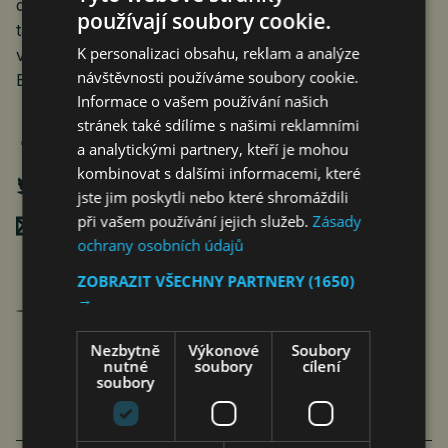
diverzifikace. Domácí firmy se musí začít soustředit
používají soubory cookie.
také na jiné než evropské trhy, které v době nižší
K personalizaci obsahu, reklam a analýze
výkonnosti HDP u nás budou růst rychleji než země
návštěvnosti používáme soubory cookie.
EU.“
Informace o vašem používání našich
stránek také sdílíme s našimi reklamními
a analytickými partnery, kteří je mohou
kombinovat s dalšími informacemi, které
jste jim poskytli nebo které shromáždili
při vašem používání jejich služeb.
Zásady
Poslat mailem
ochrany osobních údajů
ZOBRAZIT VŠECHNY PARTNERY
(1650)
Jan Ferenc
→
články autora >
Nezbytně
Výkonové
Soubory
nutné
soubory
cílení
soubory
VÍCE ČLÁNKŮ O EKONOMICE