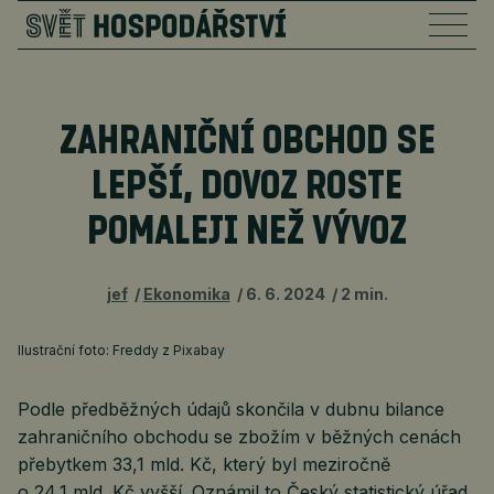
ZAHRANIČNÍ OBCHOD SE
LEPŠÍ, DOVOZ ROSTE
POMALEJI NEŽ VÝVOZ
jef
Ekonomika
6. 6. 2024
2 min.
Ilustrační foto: Freddy z Pixabay
Podle předběžných údajů skončila v dubnu bilance
zahraničního obchodu se zbožím v běžných cenách
přebytkem 33,1 mld. Kč, který byl meziročně
o 24,1 mld. Kč vyšší. Oznámil to Český statistický úřad