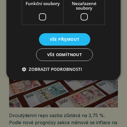
Funkční soubory
Nezařazené
soubory
ČNB NEZMĚNILA ÚROKOVÉ SAZBY,
INFLAČNÍ RIZIKA TRVAJÍ
jef
6. 8. 2026
VŠE PŘIJMOUT
VŠE ODMÍTNOUT
ZOBRAZIT PODROBNOSTI
Dvoutýdenní repo sazba zůstává na 3,75 %.
Podle nové prognózy sekce měnové se inflace na