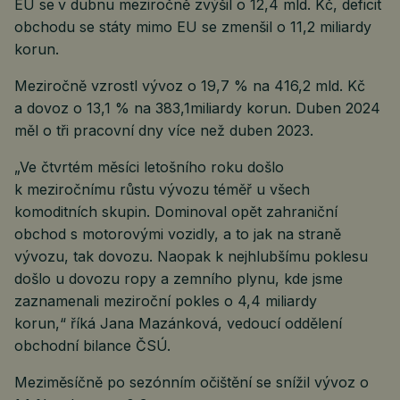
EU se
v dubnu meziročně zvýšil o 12,4 mld. Kč, deficit
obchodu se státy mimo EU se zmenšil o 11,2 miliardy
korun.
Meziročně vzrostl vývoz o 19,7 % na 416,2 mld. Kč
a dovoz o 13,1 % na 383,1miliardy korun. Duben 2024
měl o tři pracovní dny více než duben 2023.
„Ve čtvrtém měsíci letošního roku došlo
k meziročnímu růstu vývozu téměř u všech
komoditních skupin. Dominoval opět zahraniční
obchod s motorovými vozidly, a to jak na straně
vývozu, tak dovozu. Naopak k nejhlubšímu poklesu
došlo u dovozu ropy a zemního plynu, kde jsme
zaznamenali meziroční pokles o 4,4 miliardy
korun,“ říká Jana Mazánková, vedoucí oddělení
obchodní bilance ČSÚ.
Meziměsíčně po sezónním očištění se snížil vývoz o