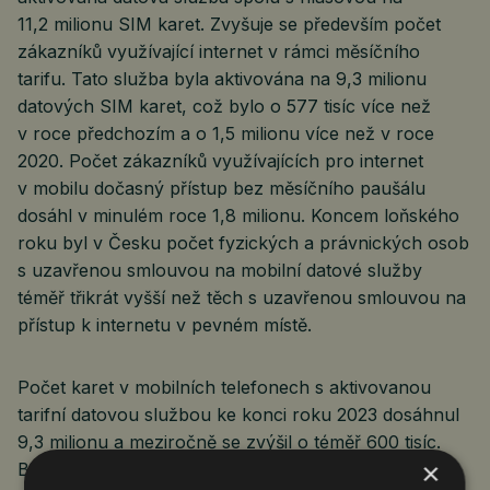
11,2 milionu SIM karet. Zvyšuje se především počet
zákazníků využívající internet v rámci měsíčního
tarifu. Tato služba byla aktivována na 9,3 milionu
datových SIM karet, což bylo o 577 tisíc více než
v roce předchozím a o 1,5 milionu více než v roce
2020. Počet zákazníků využívajících pro internet
v mobilu dočasný přístup bez měsíčního paušálu
dosáhl v minulém roce 1,8 milionu. Koncem loňského
roku byl v Česku počet fyzických a právnických osob
s uzavřenou smlouvou na mobilní datové služby
téměř třikrát vyšší než těch s uzavřenou smlouvou na
přístup k internetu v pevném místě.
Počet karet v mobilních telefonech s aktivovanou
tarifní datovou službou ke konci roku 2023 dosáhnul
9,3 milionu a meziročně se zvýšil o téměř 600 tisíc.
×
Bylo to také o 1,5 milionu více než v roce 2020. Podíl