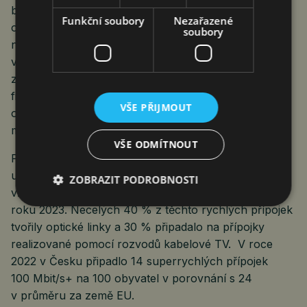
bezdrátového přístupu ve volných pásmech
Funkční soubory
Nezařazené
označovaných jako wifi. Tento podíl je zdaleka
soubory
nejvyšší ze všech zemí EU. Na konci roku 2023
využívalo toto bezdrátové připojení k internetu
z pevného místa 940 tisíc domácností a 170 tisíc
firem. Pro domácnosti v Česku se stále jedná
VŠE PŘIJMOUT
o nejčastější způsob připojení k internetu z pevného
místa.
VŠE ODMÍTNOUT
Počet superrychlých fixních internetových přípojek
umožňujících přenos 100 Mbit a více dat za sekundu
ZOBRAZIT PODROBNOSTI
vzrostl meziročně o 270 tisíc na 1,8 milionu na konci
roku 2023. Necelých 40 % z těchto rychlých přípojek
tvořily optické linky a 30 % připadalo na přípojky
realizované pomocí rozvodů kabelové TV. V roce
2022 v Česku připadlo 14 superrychlých přípojek
100 Mbit/s+ na 100 obyvatel v porovnání s 24
v průměru za země EU.