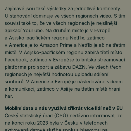
Zajímavé jsou také výsledky za jednotlivé kontinenty.
U stahování dominuje ve všech regionech video. S tím
souvisí také to, že ve všech regionech je nejsilnější
aplikací YouTube. Na druhém místě je v Evropě
a Asijsko-pacifickém regionu Netflix, zatímco
v Americe je to Amazon Prime a Netflix je až na třetím
místě. V Asijsko-pacifickém regionu zabírá třetí místo
Facebook, zatímco v Evropě je to britská streamovací
platforma pro sport a zábavu DAZN. Ve všech třech
regionech je největší hodnotou uploadu sdílení
souborů. V Americe a Evropě je následováno videem
a komunikací, zatímco v Asii je na třetím místě hraní
her.
Mobilní data u nás využívá třikrát více lidí než v EU
Český statistický úřad (ČSÚ) nedávno informoval, že
na konci roku 2023 byla v Česku v telefonech
aktivovaná datová služba spolu s hlasovou na