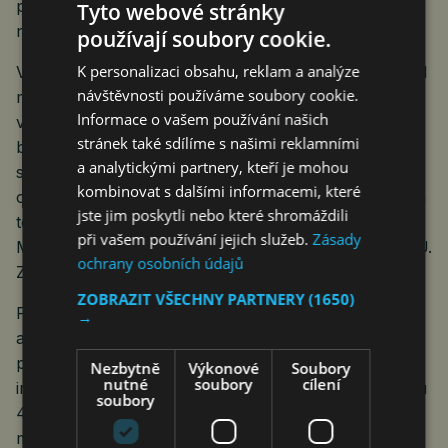
připojení k internetu prostřednictvím wifi je u nás stále
Tyto webové stránky
nejvyšší v celé Evropské unii.
používají soubory cookie.
K personalizaci obsahu, reklam a analýze
V roce 2023 bylo z mobilní sítě provoláno 27,9 miliard
návštěvnosti používáme soubory cookie.
minut. Při přepočtu na jednoho obyvatele se jednalo
Informace o vašem používání našich
v průměru téměř o 7 minut denně. „Větší objem minut
stránek také sdílíme s našimi reklamními
byl v roce 2023 provolán přes SIM karty patřící
a analytickými partnery, kteří je mohou
soukromým osobám, konkrétně se jednalo
kombinovat s dalšími informacemi, které
o 15,5 miliard minut, a na volání z firemních mobilních
jste jim poskytli nebo které shromáždili
telefonů připadlo 11,1 miliardy minut,“ říká Martin
při vašem používání jejich služeb.
Zásady
Mana, ředitel odboru statistik rozvoje společnosti ČSÚ.
ochrany osobních údajů
Zbylých 1,3 miliardy minut tvořilo roamingové volání.
ZOBRAZIT VŠECHNY PARTNERY
(1650)
Přesto, i díky rychlosti a ceně, využívají domácnosti
→
a firmy i nadále jako primární přístup k internetu
připojení přes kabelové sítě nebo fixní bezdrátový
Nezbytně
Výkonové
Soubory
nutné
soubory
cílení
internet. Celkem byly ke konci loňského roku v Česku
soubory
4 miliony aktivních přístupů k internetu z pevného
místa, z nichž se téměř 30 % realizovalo pomocí