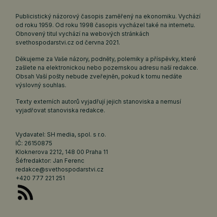
Publicistický názorový časopis zaměřený na ekonomiku. Vychází
od roku 1959. Od roku 1998 časopis vycházel také na internetu.
Obnovený titul vychází na webových stránkách
svethospodarstvi.cz
od června 2021.
Děkujeme za Vaše názory, podněty, polemiky a příspěvky, které
zašlete na elektronickou nebo pozemskou adresu naší redakce.
Obsah Vaší pošty nebude zveřejněn, pokud k tomu nedáte
výslovný souhlas.
Texty externích autorů vyjadřují jejich stanoviska a nemusí
vyjadřovat stanoviska redakce.
Vydavatel: SH media, spol. s r.o.
IČ: 26150875
Kloknerova 2212, 148 00 Praha 11
Šéfredaktor: Jan Ferenc
redakce@svethospodarstvi.cz
+420 777 221 251