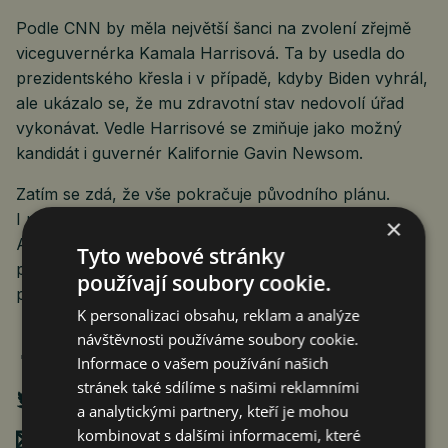
Podle CNN by měla největší šanci na zvolení zřejmě
viceguvernérka Kamala Harrisová. Ta by usedla do
prezidentského křesla i v případě, kdyby Biden vyhrál,
ale ukázalo se, že mu zdravotní stav nedovolí úřad
vykonávat. Vedle Harrisové se zmiňuje jako možný
kandidát i guvernér Kalifornie Gavin Newsom.
Zatím se zdá, že vše pokračuje původního plánu.
I proto, že Joe Biden drtivě vyhrál v primárkách.
×
A protože ho drží sbor jeho poradců. Ovšem právě ti
Tyto webové stránky
prý museli obvolávat široké spektrum lidí, aby je
používají soubory cookie.
přesvědčovali, že je vše v pořádku.
K personalizaci obsahu, reklam a analýze
návštěvnosti používáme soubory cookie.
Informace o vašem používání našich
stránek také sdílíme s našimi reklamními
a analytickými partnery, kteří je mohou
kombinovat s dalšími informacemi, které
Poslat mailem