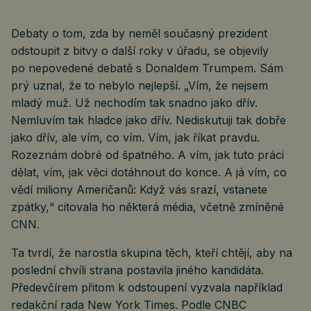
Debaty o tom, zda by neměl současný prezident
odstoupit z bitvy o další roky v úřadu, se objevily
po nepovedené debatě s Donaldem Trumpem. Sám
prý uznal, že to nebylo nejlepší. „Vím, že nejsem
mladý muž. Už nechodím tak snadno jako dřív.
Nemluvím tak hladce jako dřív. Nediskutuji tak dobře
jako dřív, ale vím, co vím. Vím, jak říkat pravdu.
Rozeznám dobré od špatného. A vím, jak tuto práci
dělat, vím, jak věci dotáhnout do konce. A já vím, co
vědí miliony Američanů: Když vás srazí, vstanete
zpátky,“ citovala ho některá média, včetně zmíněné
CNN.
Ta tvrdí, že narostla skupina těch, kteří chtějí, aby na
poslední chvíli strana postavila jiného kandidáta.
Předevčírem přitom k odstoupení vyzvala například
redakční rada New York Times. Podle CNBC