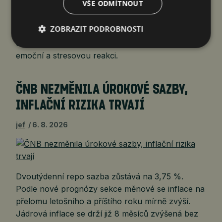
VŠE ODMÍTNOUT
Podvodníci využívají přirozené fungování lidského
ZOBRAZIT PODROBNOSTI
mozku při akutním stresu. Nejprve vyvolají pocit
ohrožení nebo hrozící ztráty a tím spustí silnou
emoční a stresovou reakci.
ČNB NEZMĚNILA ÚROKOVÉ SAZBY,
INFLAČNÍ RIZIKA TRVAJÍ
jef
6. 8. 2026
Dvoutýdenní repo sazba zůstává na 3,75 %.
Podle nové prognózy sekce měnové se inflace na
přelomu letošního a příštího roku mírně zvýší.
Jádrová inflace se drží již 8 měsíců zvýšená bez