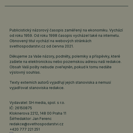
Publicistický názorový časopis zaměřený na ekonomiku. Vychází
od roku 1959. Od roku 1998 časopis vycházel také na internetu.
Obnovený titul vychází na webových stránkách
svethospodarstvi.cz
od června 2021.
Děkujeme za Vaše názory, podněty, polemiky a příspěvky, které
zašlete na elektronickou nebo pozemskou adresu naší redakce.
Obsah Vaší pošty nebude zveřejněn, pokud k tomu nedáte
výslovný souhlas.
Texty externích autorů vyjadřují jejich stanoviska a nemusí
vyjadřovat stanoviska redakce.
Vydavatel: SH media, spol. s r.o.
IČ: 26150875
Kloknerova 2212, 148 00 Praha 11
Šéfredaktor: Jan Ferenc
redakce@svethospodarstvi.cz
+420 777 221 251