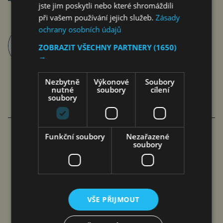
jste jim poskytli nebo které shromáždili
při vašem používání jejich služeb.
Zásady
ochrany osobních údajů
Roman Pospíšil
ZOBRAZIT VŠECHNY PARTNERY
(1650)
články autora >
→
Nezbytně
Výkonové
Soubory
nutné
soubory
cílení
soubory
VÍCE ČLÁNKŮ O EKONOMICE
Funkční soubory
Nezařazené
soubory
PODVODŮ S PLATBAMI A PLATEBNÍMI
KARTAMI VÝRAZNĚ PŘIBYLO
jef
7. 8. 2026
VŠE PŘIJMOUT