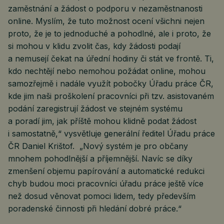
zaměstnání a žádost o podporu v nezaměstnanosti
online. Myslím, že tuto možnost ocení všichni nejen
proto, že je to jednoduché a pohodlné, ale i proto, že
si mohou v klidu zvolit čas, kdy žádosti podají
a nemusejí čekat na úřední hodiny či stát ve frontě. Ti,
kdo nechtějí nebo nemohou požádat online, mohou
samozřejmě i nadále využít pobočky Úřadu práce ČR,
kde jim naši proškolení pracovníci při tzv. asistovaném
podání zaregistrují žádost ve stejném systému
a poradí jim, jak příště mohou klidně podat žádost
i samostatně,“ vysvětluje generální ředitel Úřadu práce
ČR Daniel Krištof. „Nový systém je pro občany
mnohem pohodlnější a příjemnější. Navíc se díky
zmenšení objemu papírování a automatické redukci
chyb budou moci pracovníci úřadu práce ještě více
než dosud věnovat pomoci lidem, tedy především
poradenské činnosti při hledání dobré práce.“