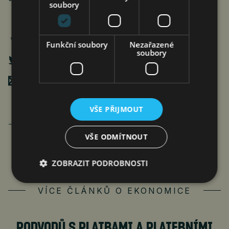
soubory
Funkční soubory
Nezařazené
soubory
Poslat mailem
VŠE PŘIJMOUT
Jan Ferenc
články autora >
VŠE ODMÍTNOUT
ZOBRAZIT PODROBNOSTI
VÍCE ČLÁNKŮ O EKONOMICE
PODVODŮ S PLATBAMI A PLATEBNÍMI