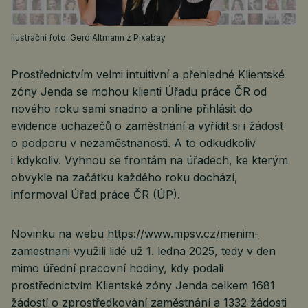
Ilustrační foto: Gerd Altmann z Pixabay
Prostřednictvím velmi intuitivní a přehledné Klientské
zóny Jenda se mohou klienti Úřadu práce ČR od
nového roku sami snadno a online přihlásit do
evidence uchazečů o zaměstnání a vyřídit si i žádost
o podporu v nezaměstnanosti. A to odkudkoliv
i kdykoliv. Vyhnou se frontám na úřadech, ke kterým
obvykle na začátku každého roku dochází,
informoval Úřad práce ČR (ÚP).
Novinku na webu
https://www.mpsv.cz/menim-
zamestnani
využili lidé už 1. ledna 2025, tedy v den
mimo úřední pracovní hodiny, kdy podali
prostřednictvím Klientské zóny Jenda celkem 1681
žádostí o zprostředkování zaměstnání a 1332 žádosti