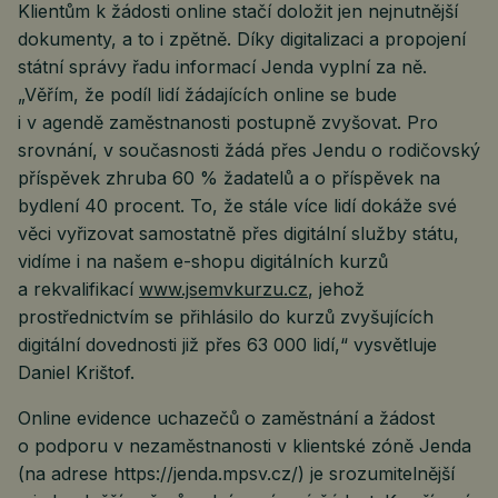
Klientům k žádosti online stačí doložit jen nejnutnější
dokumenty, a to i zpětně. Díky digitalizaci a propojení
státní správy řadu informací Jenda vyplní za ně.
„Věřím, že podíl lidí žádajících online se bude
i v agendě zaměstnanosti postupně zvyšovat. Pro
srovnání, v současnosti žádá přes Jendu o rodičovský
příspěvek zhruba 60 % žadatelů a o příspěvek na
bydlení 40 procent. To, že stále více lidí dokáže své
věci vyřizovat samostatně přes digitální služby státu,
vidíme i na našem e-shopu digitálních kurzů
a rekvalifikací
www.jsemvkurzu.cz
, jehož
prostřednictvím se přihlásilo do kurzů zvyšujících
digitální dovednosti již přes 63 000 lidí,“ vysvětluje
Daniel Krištof.
Online evidence uchazečů o zaměstnání a žádost
o podporu v nezaměstnanosti v klientské zóně Jenda
(na adrese https://jenda.mpsv.cz/) je srozumitelnější