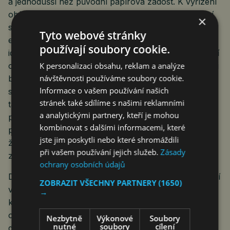
a jednodušší než původní papírová žádost. K vyřízení
občanům nyní stačí jen chytrý telefon či jiné zařízení
×
s internetovým připojením. Do Jendy se lze přihlásit
Tyto webové stránky
elektronickou identitou občana (například bankovní
používají soubory cookie.
identitou). Digitální žádost neumožňuje udělat formální
K personalizaci obsahu, reklam a analýze
chyby. Pokud některé žadatelem uvedené skutečnosti
návštěvnosti používáme soubory cookie.
brání zařazení do evidence nebo přiznání podpory,
Informace o vašem používání našich
systém ho okamžitě upozorní. Žádost žadatele vede
stránek také sdílíme s našimi reklamními
tak, že podle jeho odpovědí ho buď rovnou
a analytickými partnery, kteří je mohou
přesměruje na další dotaz, nebo mu naopak položí
kombinovat s dalšími informacemi, které
případné zpřesňující otázky. Zároveň po odeslání
jste jim poskytli nebo které shromáždili
žádosti může sledovat stav jejího zpracování, hlásit
při vašem používání jejich služeb.
Zásady
změny, dodatečně komunikovat s úřadem.
ochrany osobních údajů
Díky propojení státní správy není třeba řadu informací
ZOBRAZIT VŠECHNY PARTNERY
(1650)
vyplňovat a dokládat. Jde obecně o ty skutečnosti,
→
které už stát o klientech evidovány má, například
o předchozím zaměstnání, dětech nebo odvodech na
Nezbytně
Výkonové
Soubory
nutné
soubory
cílení
důchodové pojištění. Vše je tak jednodušší a rychlejší.