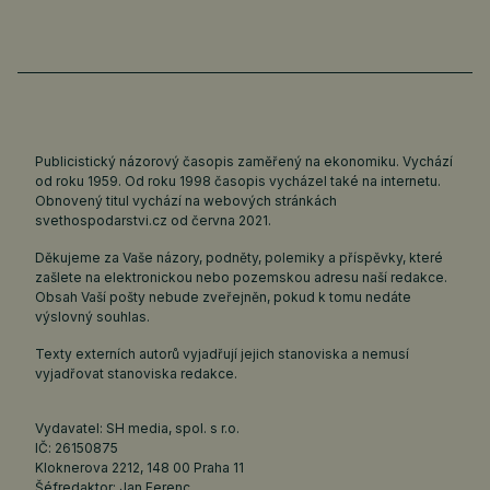
Publicistický názorový časopis zaměřený na ekonomiku. Vychází
od roku 1959. Od roku 1998 časopis vycházel také na internetu.
Obnovený titul vychází na webových stránkách
svethospodarstvi.cz
od června 2021.
Děkujeme za Vaše názory, podněty, polemiky a příspěvky, které
zašlete na elektronickou nebo pozemskou adresu naší redakce.
Obsah Vaší pošty nebude zveřejněn, pokud k tomu nedáte
výslovný souhlas.
Texty externích autorů vyjadřují jejich stanoviska a nemusí
vyjadřovat stanoviska redakce.
Vydavatel: SH media, spol. s r.o.
IČ: 26150875
Kloknerova 2212, 148 00 Praha 11
Šéfredaktor: Jan Ferenc