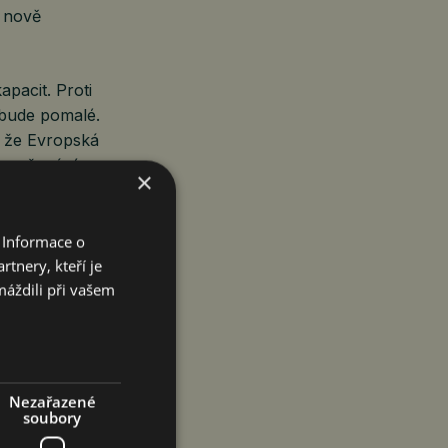
8 nově
pacit. Proti
 bude pomalé.
, že Evropská
 zvyšování
×
 Informace o
ů bude klesat
tnery, kteří je
ncovaných
máždili při vašem
ry. To povede
álům budou
ce čekáme od
lka poradenské
Nezařazené
soubory