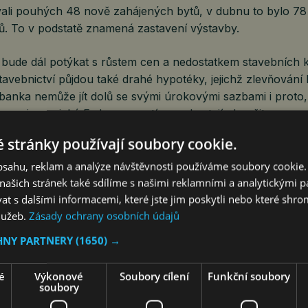
vali pouhých 48 nově zahájených bytů, v dubnu to bylo 7
ů. To v podstatě znamená zastavení výstavby.
 bude dál potýkat s růstem cen a nedostatkem stavebních ka
tavebnictví půjdou také drahé hypotéky, jejichž zlevňování
banka nemůže jít dolů se svými úrokovými sazbami i proto
 a ani americký Fed se prozatím nechystají ukončit proces
eb.
 stránky používají soubory cookie.
obsahu, reklam a analýze návštěvnosti používáme soubory cookie.
é inflace dál dusí náladu v ekonomice. Ještě několik měsíc
ašich stránek také sdílíme s našimi reklamními a analytickými par
ch staveb ze strany soukromých investorů, ale také fina
 s dalšími informacemi, které jste jim poskytli nebo které shro
služeb.
rem. Občané, firmy i obce a města totiž budou hledat úspo
Zásady ochrany osobních údajů
li rostoucím výdajům a dražším stavebním pracím i materi
HNY PARTNERY
(1650) →
ané stavební investice odloženy na později. V letošním ro
kles o 2 procenta,“ předpovídá Markéta Šichtařová, ředite
é
Výkonové
Soubory cílení
Funkční soubory
t Finance.
soubory