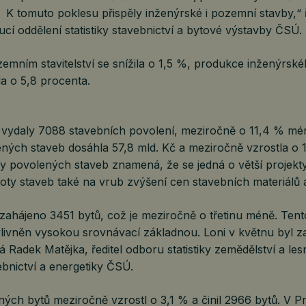
 K tomuto poklesu přispěly inženýrské i pozemní stavby,“ 
cí oddělení statistiky stavebnictví a bytové výstavby ČSÚ.
mním stavitelství se snížila o 1,5 %, produkce inženýrskéh
a o 5,8 procenta.
 vydaly 7088 stavebních povolení, meziročně o 11,4 % mén
ných staveb dosáhla 57,8 mld. Kč a meziročně vzrostla o 1
y povolených staveb znamená, že se jedná o větší projekty
oty staveb také na vrub zvýšení cen stavebních materiálů a
zahájeno 3451 bytů, což je meziročně o třetinu méně. Tent
livněn vysokou srovnávací základnou. Loni v květnu byl z
á Radek Matějka, ředitel odboru statistiky zemědělství a lesn
ebnictví a energetiky ČSÚ.
ch bytů meziročně vzrostl o 3,1 % a činil 2966 bytů. V Praz