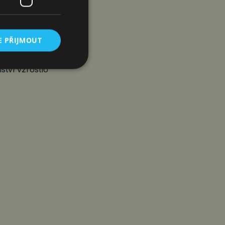
 těchto
E PŘIJMOUT
 klesla
lství vzrostlo