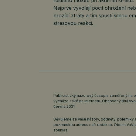
lidského mozku při akutním stresu.
Nejprve vyvolají pocit ohrožení ne
hrozící ztráty a tím spustí silnou e
stresovou reakci.
Publicistický názorový časopis zaměřený na 
vycházel také na internetu. Obnovený titul v
června 2021.
Děkujeme za Vaše názory, podněty, polemiky a
pozemskou adresu naší redakce. Obsah Vaší 
souhlas.