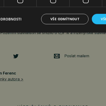
nční počet zaměstnanců ve stavebnictví se
il o 0,7 procenta. Průměrná hrubá měsíční nominální mzda
ziročně vzrostla o 11,3 procenta.
ODROBNOSTI
VŠE ODMÍTNOUT
VŠ
kce podle údajů Eurostatu v dubnu 2023 v EU27 meziročně
Pozemní stavitelství se snížilo o 0,9 % a inženýrské stavite
Poslat mailem
n Ferenc
ánky autora >