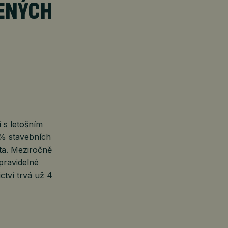
JENÝCH
 s letošním
 % stavebních
ta. Meziročně
pravidelné
ctví trvá už 4