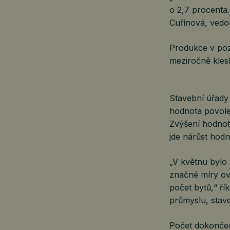
o 2,7 procenta.
Cuřínová, vedou
Produkce v poze
meziročně klesl
Stavební úřady
hodnota povole
Zvýšení hodnot
jde nárůst hodn
„V květnu bylo 
značné míry ov
počet bytů,“ řík
průmyslu, stav
Počet dokončený