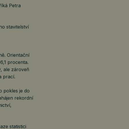
říká Petra
o stavitelství
ě. Orientační
6,1 procenta.
, ale zároveň
 prací.
o pokles je do
ahájen rekordní
ictví,
e statistici