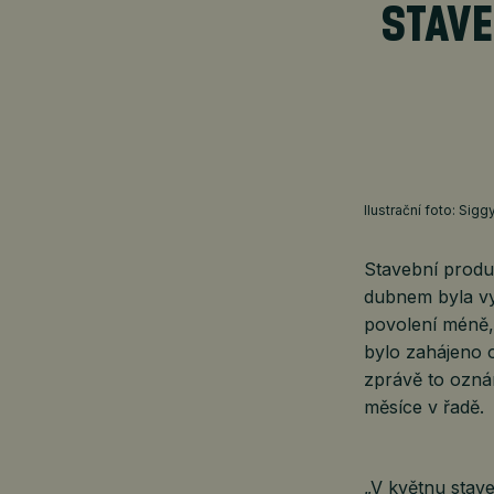
STAVE
Ilustrační foto: Sig
Stavební produ
dubnem byla vy
povolení méně, 
bylo zahájeno 
zprávě to oznám
měsíce v řadě.
„V květnu stave