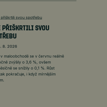
É PŘIŠKRTILI SVOU
TŘEBU
. 8. 2026
 v maloobchodě se v červnu reálně
očně zvýšily o 3,6 %, ovšem
síčně se snížily o 0,1 %. Růst
tak pokračuje, i když mírnějším
m.