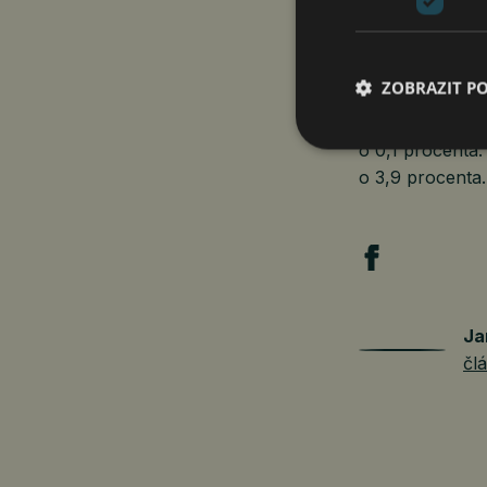
Průměrný evide
meziročně sníž
zaměstnanců me
ZOBRAZIT P
Stavební produ
o 0,1 procenta. 
o 3,9 procenta.
Ja
čl