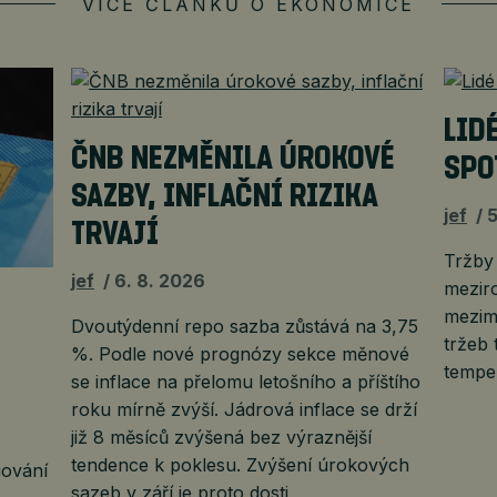
VÍCE ČLÁNKŮ O EKONOMICE
LID
ČNB NEZMĚNILA ÚROKOVÉ
SPO
SAZBY, INFLAČNÍ RIZIKA
jef
5
TRVAJÍ
Tržby
jef
6. 8. 2026
mezir
mezimě
Dvoutýdenní repo sazba zůstává na 3,75
tržeb 
%. Podle nové prognózy sekce měnové
tempe
se inflace na přelomu letošního a příštího
roku mírně zvýší. Jádrová inflace se drží
již 8 měsíců zvýšená bez výraznější
tendence k poklesu. Zvýšení úrokových
gování
sazeb v září je proto dosti