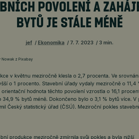
BNÍCH POVOLENÍ A ZAHÁ
BYTŮ JE STÁLE MÉNĚ
jef
Ekonomika
7. 7. 2023
3 min.
gy Nowak z Pixabay
kce v květnu meziročně klesla o 2,7 procenta
.
Ve srovnání
šší o 1 procento. Stavební úřady vydaly meziročně o 11,4
orientační hodnota těchto povolení vzrostla o 16,1 procen
o 34,9 % bytů méně. Dokončeno bylo o 3,1 % bytů více. V 
il Český statistický úřad (ČSÚ). Meziroční pokles stavebni
bní produkce meziročně zmírnila svůj pokles a byla nižší