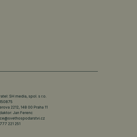
tel: SH media, spol. s r.o.
6150875
erova 2212, 148 00 Praha 11
daktor: Jan Ferenc
ce@svethospodarstvi.cz
777 221 251