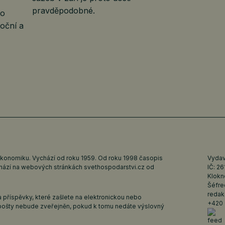
pravděpodobné.
bo
moční a
ekonomiku. Vychází od roku 1959. Od roku 1998 časopis
Vydava
ychází na webových stránkách
svethospodarstvi.cz
od
IČ: 2
Klokn
Šéfre
redak
 příspěvky, které zašlete na elektronickou nebo
+420 
pošty nebude zveřejněn, pokud k tomu nedáte výslovný