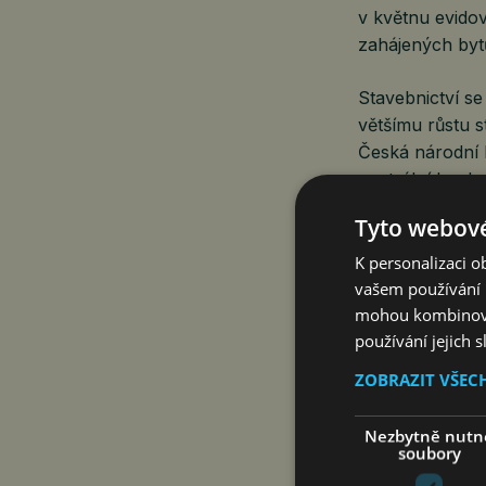
v květnu evido
zahájených byt
Stavebnictví se
většímu růstu s
Česká národní 
centrální banka
úrokových saz
Tyto webové
K personalizaci 
„Strach z vysok
vašem používání n
počet povolený
mohou kombinovat
používání jejich 
veřejným sekto
k tomu, že kvů
ZOBRAZIT VŠEC
některé plánov
stavebnictví po
Nezbytně nutn
společnosti Nex
soubory