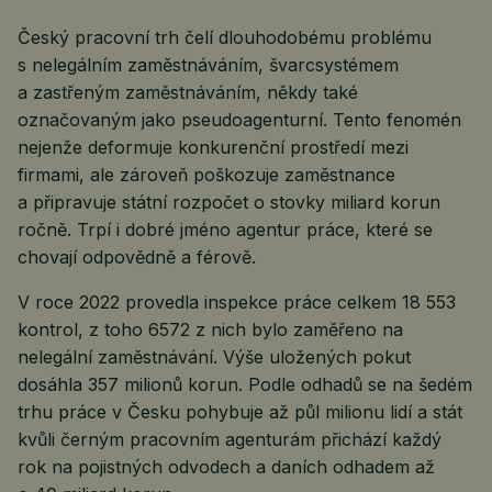
Český pracovní trh čelí dlouhodobému problému
s nelegálním zaměstnáváním, švarcsystémem
a zastřeným zaměstnáváním, někdy také
označovaným jako pseudoagenturní. Tento fenomén
nejenže deformuje konkurenční prostředí mezi
firmami, ale zároveň poškozuje zaměstnance
a připravuje státní rozpočet o stovky miliard korun
ročně. Trpí i dobré jméno agentur práce, které se
chovají odpovědně a férově.
V roce 2022 provedla inspekce práce celkem 18 553
kontrol, z toho 6572 z nich bylo zaměřeno na
nelegální zaměstnávání. Výše uložených pokut
dosáhla 357 milionů korun. Podle odhadů se na šedém
trhu práce v Česku pohybuje až půl milionu lidí a stát
kvůli černým pracovním agenturám přichází každý
rok na pojistných odvodech a daních odhadem až