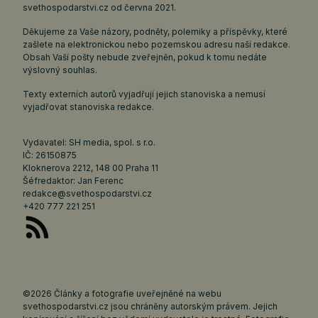
svethospodarstvi.cz
od června 2021.
Děkujeme za Vaše názory, podněty, polemiky a příspěvky, které
zašlete na elektronickou nebo pozemskou adresu naší redakce.
Obsah Vaší pošty nebude zveřejněn, pokud k tomu nedáte
výslovný souhlas.
Texty externích autorů vyjadřují jejich stanoviska a nemusí
vyjadřovat stanoviska redakce.
Vydavatel: SH media, spol. s r.o.
IČ: 26150875
Kloknerova 2212, 148 00 Praha 11
Šéfredaktor: Jan Ferenc
redakce@svethospodarstvi.cz
+420 777 221 251
©2026 Články a fotografie uveřejněné na webu
svethospodarstvi.cz jsou chráněny autorským právem. Jejich