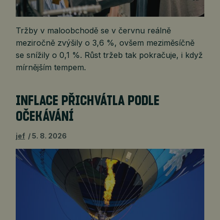
Tržby v maloobchodě se v červnu reálně
meziročně zvýšily o 3,6 %, ovšem meziměsíčně
se snížily o 0,1 %. Růst tržeb tak pokračuje, i když
mírnějším tempem.
INFLACE PŘICHVÁTLA PODLE
OČEKÁVÁNÍ
jef
5. 8. 2026