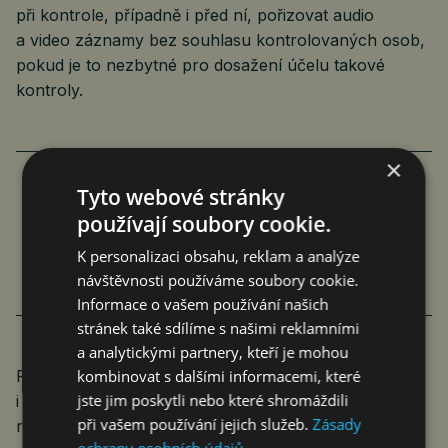
při kontrole, případně i před ní, pořizovat audio
a video záznamy bez souhlasu kontrolovaných osob,
pokud je to nezbytné pro dosažení účelu takové
kontroly.
×
Tyto webové stránky
OBZVLÁŠTĚ KRITICKÁ SITUACE JE VE
používají soubory cookie.
STAVEBNICTVÍ, GASTRONOMII
K personalizaci obsahu, reklam a analýze
A LOGISTICE
návštěvnosti používáme soubory cookie.
Informace o vašem používání našich
stránek také sdílíme s našimi reklamními
a analytickými partnery, kteří je mohou
kombinovat s dalšími informacemi, které
Posiluje se také spolupráce mezi státními úřady. SÚIP
jste jim poskytli nebo které shromáždili
i oblastní inspektoráty práce si mohou od nového
při vašem používání jejich služeb.
Zásady
roku vyžádat od správce daně informace, které jim