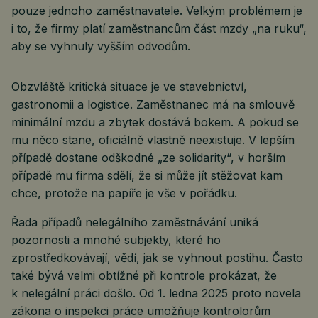
pouze jednoho zaměstnavatele. Velkým problémem je
i to, že firmy platí zaměstnancům část mzdy „na ruku“,
aby se vyhnuly vyšším odvodům.
Obzvláště kritická situace je ve stavebnictví,
gastronomii a logistice. Zaměstnanec má na smlouvě
minimální mzdu a zbytek dostává bokem. A pokud se
mu něco stane, oficiálně vlastně neexistuje. V lepším
případě dostane odškodné „ze solidarity“, v horším
případě mu firma sdělí, že si může jít stěžovat kam
chce, protože na papíře je vše v pořádku.
Řada případů nelegálního zaměstnávání uniká
pozornosti a mnohé subjekty, které ho
zprostředkovávají, vědí, jak se vyhnout postihu. Často
také bývá velmi obtížné při kontrole prokázat, že
k nelegální práci došlo. Od 1. ledna 2025 proto novela
zákona o inspekci práce umožňuje kontrolorům