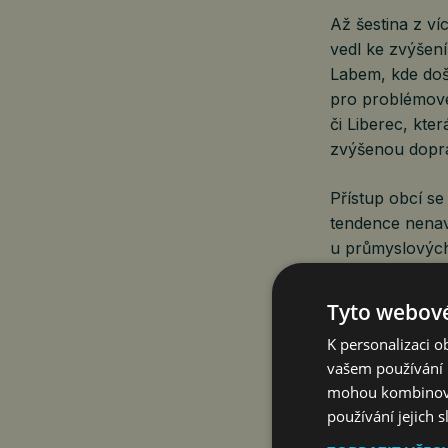
Až šestina z víc
vedl ke zvýšení
Labem, kde doš
pro problémové 
či Liberec, kte
zvýšenou dopra
Přístup obcí se
tendence nenavy
u průmyslových
Tyto webové
Nejvyššího výn
K personalizaci 
v posledních l
vašem používání n
u Kladna. Zdův
mohou kombinovat
věcí významnou
používání jejich 
elektrárny nebo
koeficienty nejv