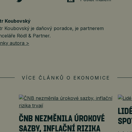
tr Koubovský
tr Koubovský je daňový poradce, je partnerem
nceláře Rödl & Partner.
ánky autora >
VÍCE ČLÁNKŮ O EKONOMICE
LID
ČNB NEZMĚNILA ÚROKOVÉ
SPO
SAZBY, INFLAČNÍ RIZIKA