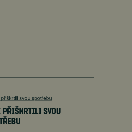
É PŘIŠKRTILI SVOU
TŘEBU