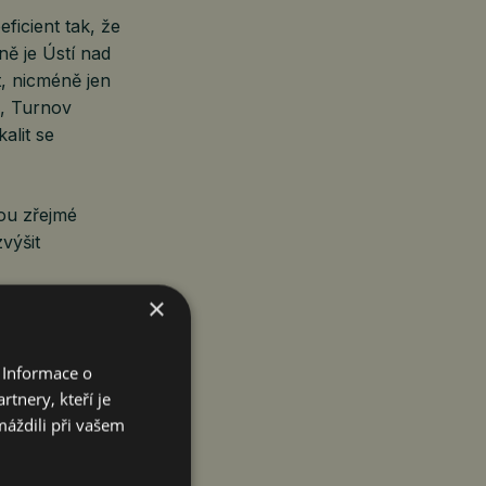
eficient tak, že
ě je Ústí nad
, nicméně jen
e, Turnov
alit se
sou zřejmé
výšit
×
osáhly
 Informace o
Pavlov
tnery, kteří je
 z nemovitých
máždili při vašem
lové komplexy,
zpravidla totiž