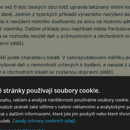
e než 6 tisíc českých obcí totiž upravila takzvaný místní ko
 daně. Jedním z typických příkladů výrazného navýšení dan
lo k navýšení místního koeficientu ze dvou na hodnotu pět
vlastníky. Dalšími příklady jsou například města Pardubic
rá se rozhodla navýšit daň u průmyslových a obchodních lok
vní zátěží.
 liší podle charakteru lokalit. V celorepublikovém měřítku j
šovat daň u nemovitostí určených k bydlení, a naopak ji z
 a obchodních lokalit se zvýšenou dopravní zátěží.
 stránky používají soubory cookie.
osu daně z nemovitých věcí přepočteného na obyvatele d
obsahu, reklam a analýze návštěvnosti používáme soubory cookie.
etech Volevčice na Mostecku, Dolní Nivy na Sokolovsku či 
ašich stránek také sdílíme s našimi reklamními a analytickými par
odnění je zřejmé. Jedná se o malé obce, ve kterých je daň
 s dalšími informacemi, které jste jim poskytli nebo které shro
 složkou rozpočtů a mají na svém území rozsáhlé průmys
služeb.
Zásady ochrany osobních údajů
 rekreační zařízení. Právě pro tyto typy nemovitostí bývají 
yšší.