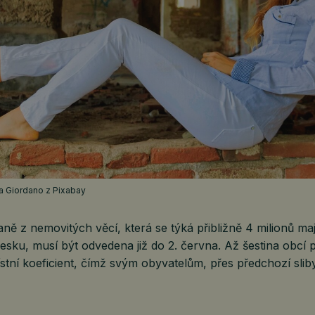
ola Giordano z Pixabay
aně z nemovitých věcí, která se týká přibližně 4 milionů maj
esku, musí být odvedena již do 2. června. Až šestina obcí p
ístní koeficient, čímž svým obyvatelům, přes předchozí slib