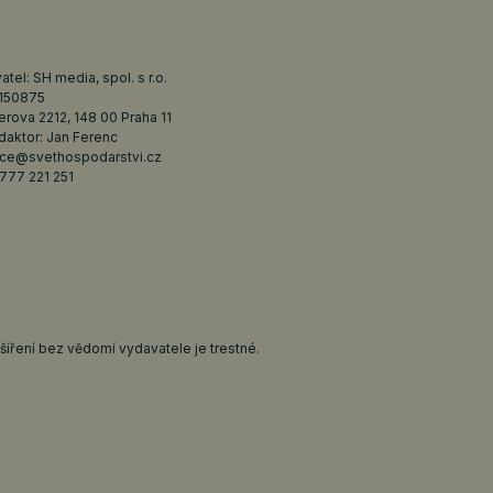
tel: SH media, spol. s r.o.
6150875
erova 2212, 148 00 Praha 11
daktor: Jan Ferenc
ce@svethospodarstvi.cz
777 221 251
íření bez vědomí vydavatele je trestné.