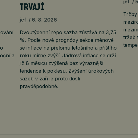
jef
5
TRVAJÍ
Tržby
jef
6. 8. 2026
mezir
mezimě
gování
Dvoutýdenní repo sazba zůstává na 3,75
tržeb 
%. Podle nové prognózy sekce měnové
tempe
bo
se inflace na přelomu letošního a příštího
moční a
roku mírně zvýší. Jádrová inflace se drží
již 8 měsíců zvýšená bez výraznější
tendence k poklesu. Zvýšení úrokových
sazeb v září je proto dosti
pravděpodobné.