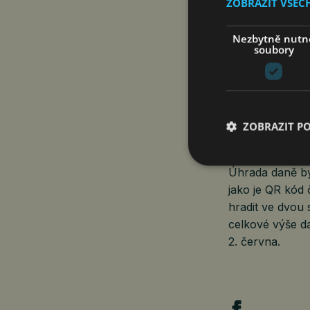
ZOBRAZIT VŠEC
Složenky přij
Nezbytně nutn
soubory
Finanční správa
půlce dubna. Ví
milion poplatní
že tyto údaje o
bude přibližně 
ZOBRAZIT P
nejpozději do 2
Úhrada daně by 
jako je QR kód 
hradit ve dvou 
celkové výše d
2. června.