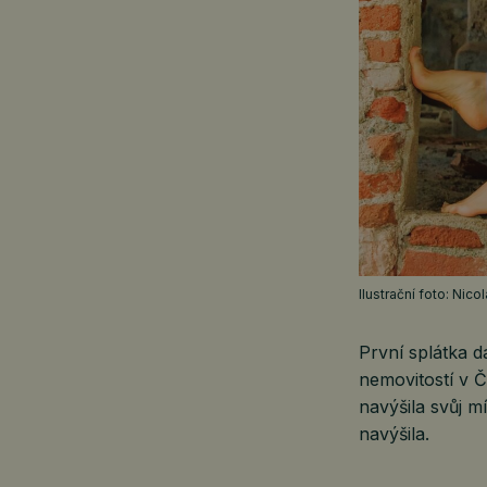
Ilustrační foto: Nic
První splátka d
nemovitostí v Č
navýšila svůj m
navýšila.