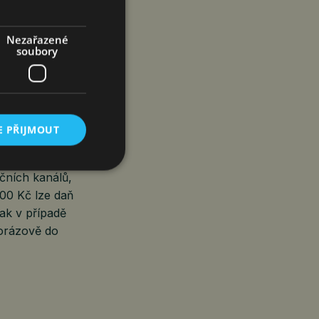
Nezařazené
soubory
t ve druhé
ránky, další
 Lze očekávat,
enky, kterých
 schránkách
E PŘIJMOUT
čních kanálů,
000 Kč lze daň
ak v případě
orázově do