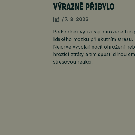
VÝRAZNĚ PŘIBYLO
jef
7. 8. 2026
Podvodníci využívají přirozené fun
lidského mozku při akutním stresu.
Nejprve vyvolají pocit ohrožení ne
hrozící ztráty a tím spustí silnou e
stresovou reakci.