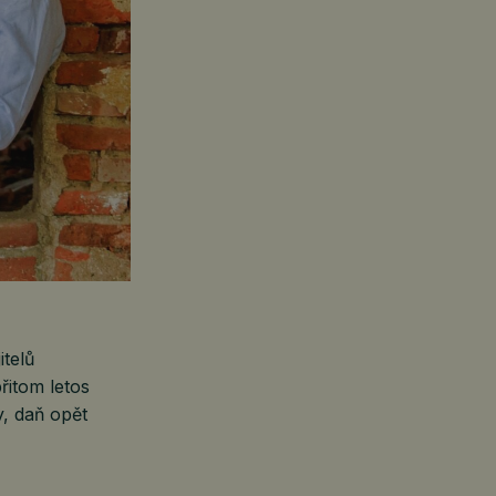
itelů
řitom letos
y, daň opět