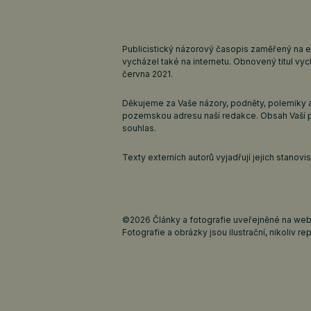
Publicistický názorový časopis zaměřený na 
vycházel také na internetu. Obnovený titul v
června 2021.
Děkujeme za Vaše názory, podněty, polemiky a
pozemskou adresu naší redakce. Obsah Vaší 
souhlas.
Texty externích autorů vyjadřují jejich stanov
©2026 Články a fotografie uveřejněné na webu
Fotografie a obrázky jsou ilustrační, nikoliv rep