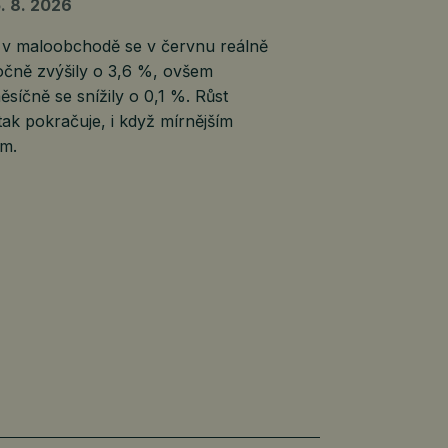
. 8. 2026
 v maloobchodě se v červnu reálně
očně zvýšily o 3,6 %, ovšem
síčně se snížily o 0,1 %. Růst
tak pokračuje, i když mírnějším
m.