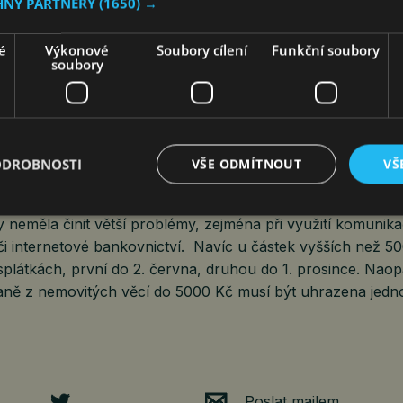
HNY PARTNERY
(1650) →
dou do 23. května, vyšší částky lze platit na splátky
é
Výkonové
Soubory cílení
Funkční soubory
soubory
 začala údaje pro placení daně z nemovitých věcí rozesíla
ce než milion lidí letos obdrží údaje k platbě do datové sch
ků se přihlásil k zasílání informací prostřednictvím e-mailu.
bdrželi poplatníci již v první polovině května. Klasické slož
1,8 milionu, by poplatníci měli nalézt ve svých poštovních
ODROBNOSTI
VŠE ODMÍTNOUT
VŠ
3. května.
neměla činit větší problémy, zejména při využití komunika
či internetové bankovnictví. Navíc u částek vyšších než 5
splátkách, první do 2. června, druhou do 1. prosince. Naop
aně z nemovitých věcí do 5000 Kč musí být uhrazena jedn
Poslat mailem