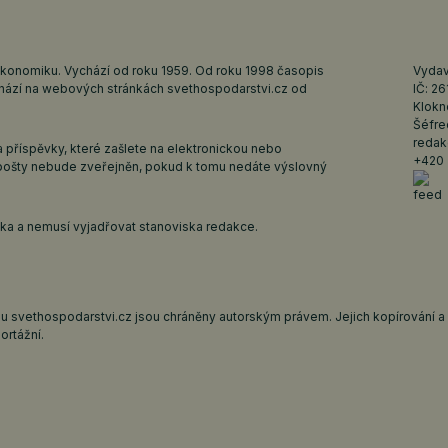
ekonomiku. Vychází od roku 1959. Od roku 1998 časopis
Vydava
ychází na webových stránkách
svethospodarstvi.cz
od
IČ: 2
Klokn
Šéfre
redak
 příspěvky, které zašlete na elektronickou nebo
+420 
pošty nebude zveřejněn, pokud k tomu nedáte výslovný
iska a nemusí vyjadřovat stanoviska redakce.
 svethospodarstvi.cz jsou chráněny autorským právem. Jejich kopírování a š
ortážní.