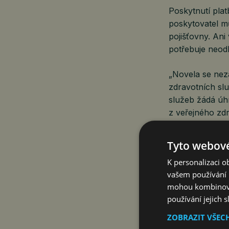
Poskytnutí plat
poskytovatel mů
pojišťovny. Ani
potřebuje neod
„Novela se nez
zdravotních slu
služeb žádá úh
z veřejného zdr
zákonem výslo
Tyto webové
Stejně tak nemů
K personalizaci 
nejsou plně hra
vašem používání n
nezpřístupnil 
mohou kombinovat
zpřístupňovat 
používání jejich 
zpřísňuje pravi
dosáhnout vyšší
ZOBRAZIT VŠEC
K dodržování n