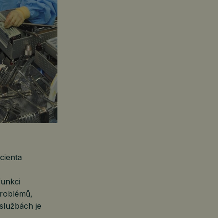
cienta
funkci
problémů,
službách je