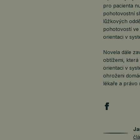
pro pacienta nu
pohotovostní sl
lůžkových odděl
pohotovostí ve
orientaci v sys
Novela dále za
obtížemi, která
orientaci v sys
ohroženi domác
lékaře a právo
Ja
čl