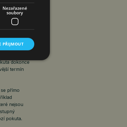
edem pacientovi
Nezařazené
soubory
péči o pacienta
končí-li
E PŘIJMOUT
kovou platbu,
 vyžadoval
okuta dokonce
vější termín
é se přímo
říklad
teré nejsou
ostupný
zí pokuta.