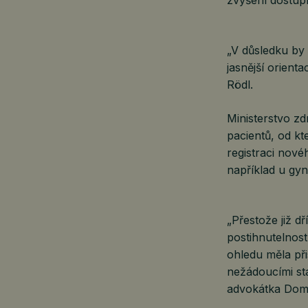
„V důsledku by 
jasnější orient
Rödl.
Ministerstvo zd
pacientů, od kt
registraci nové
například u gy
„Přestože již d
postihnutelnost
ohledu měla při
nežádoucími st
advokátka Dom