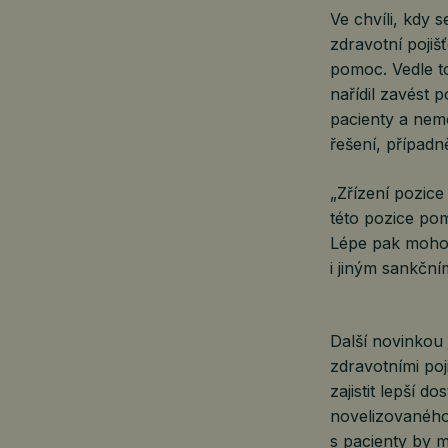
Ve chvíli, kdy 
zdravotní pojiš
pomoc. Vedle t
nařídil zavést
pacienty a nem
řešení, případ
„Zřízení pozic
této pozice pom
Lépe pak mohou
i jiným sankčn
Další novinkou 
zdravotními poj
zajistit lepší 
novelizovaného
s pacienty by m