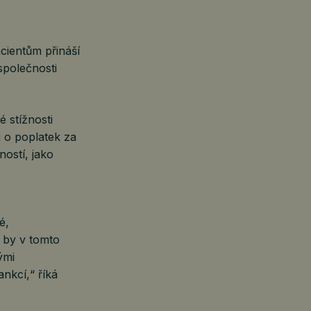
cientům přináší
 společnosti
é stížnosti
i o poplatek za
ností, jako
é,
 by v tomto
ými
nkcí,“ říká