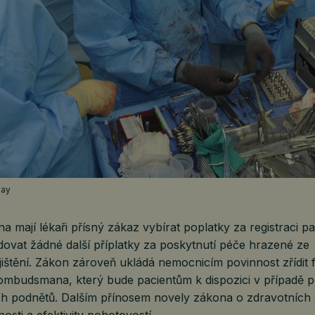
bay
a mají lékaři přísný zákaz vybírat poplatky za registraci pa
ovat žádné další příplatky za poskytnutí péče hrazené ze
ištění. Zákon zároveň ukládá nemocnicím povinnost zřídit 
mbudsmana, který bude pacientům k dispozici v případě 
ných podnětů. Dalším přínosem novely zákona o zdravotních 
osti a efektivity pohotovostí.