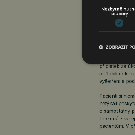
poskytovatelů. 
Nezbytně nutn
soubory
zpřístupnil se
Bude-li poskyto
poskytnutím pla
ZOBRAZIT P
poskytovatel p
hrozí poskytova
příplatek za ú
až 1 milion kor
vyšetření a po
Pacienti si nic
netýkají poskyt
o samostatný p
hrazené z veřej
pacientům. V p