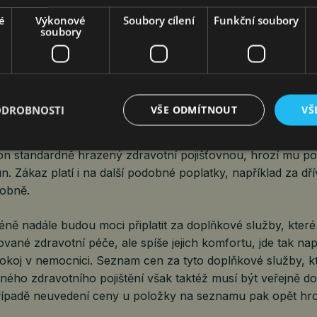
Bude-li poskytovatel žádat úhradu ceny služby, aniž by př
é
Výkonové
Soubory cílení
Funkční soubory
soubory
znam cen, hrozí mu pokuta až 50 000 Kč.
vatel podmiňovat přijetí pacienta do péče či pokračování v 
tby, která není nezbytná pro poskytnutí služby, případně u
ODROBNOSTI
VŠE ODMÍTNOUT
VŠ
oskytování péče z důvodu, že pacient odmítl poskytnout ta
teli pokuta až 300 000 korun. Dále v případě, že by lékař
kon standardně hrazený zdravotní pojišťovnou, hrozí mu p
un. Zákaz platí i na další podobné poplatky, například za dří
dobně.
méně nadále budou moci připlatit za doplňkové služby, kter
ované zdravotní péče, ale spíše jejich komfortu, jde tak nap
okoj v nemocnici. Seznam cen za tyto doplňkové služby, k
ného zdravotního pojištění však taktéž musí být veřejně d
řípadě neuvedení ceny u položky na seznamu pak opět hro