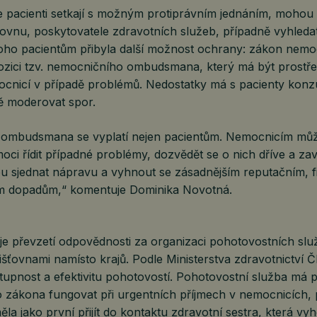
se pacienti setkají s možným protiprávním jednáním, mohou 
ťovnu, poskytovatele zdravotních služeb, případně vyhleda
oho pacientům přibyla další možnost ochrany: zákon nem
 pozici tzv. nemocničního ombudsmana, který má být prostř
ocnicí v případě problémů. Nedostatky má s pacienty konzu
ně moderovat spor.
e ombudsmana se vyplatí nejen pacientům. Nemocnicím mů
oci řídit případné problémy, dozvědět se o nich dříve a zavč
 sjednat nápravu a vyhnout se zásadnějším reputačním, 
ím dopadům,“ komentuje Dominika Novotná.
je převzetí odpovědnosti za organizaci pohotovostních slu
išťovnami namísto krajů. Podle Ministerstva zdravotnictví
dostupnost a efektivitu pohotovostí. Pohotovostní služba má 
 zákona fungovat při urgentních příjmech v nemocnicích,
ěla jako první přijít do kontaktu zdravotní sestra, která vyh