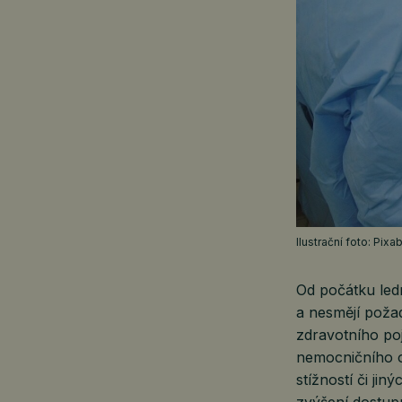
Ilustrační foto: Pixa
Od počátku ledn
a nesmějí požad
zdravotního poj
nemocničního o
stížností či ji
zvýšení dostupn