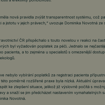
měla nová pravidla zvýšit transparentnost systému, což pa
aci a jistotu v jejich právech,“ uvozuje Dominika Novotná ze
ravotnictví ČR přispěchalo s touto novelou v reakci na čast
erých byl vyžadován poplatek za péči. Jednalo se nejčastěj
ho pacienta, a to zejména u specialistů s omezenější dostup
nekologů.
říve nebylo vybírání poplatků za registraci pacienta přípustn
 této poměrně rozšířené praxe byla nízká. Aktuální úprava
spět ke zlepšení situace, jelikož již výslovně počítá s možn
avy a snaží se jim předcházet nastavením vymahatelných sa
inika Novotná.