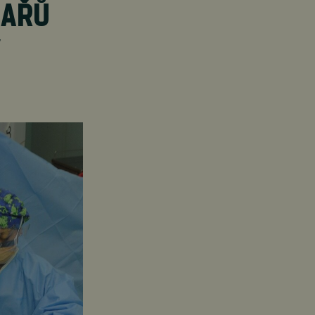
KAŘŮ
Y