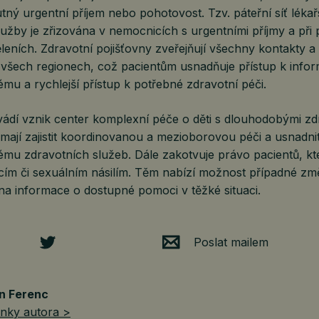
tný urgentní příjem nebo pohotovost. Tzv. páteřní síť léka
užby je zřizována v nemocnicích s urgentními příjmy a při 
eních. Zdravotní pojišťovny zveřejňují všechny kontakty a
 všech regionech, což pacientům usnadňuje přístup k info
tému a rychlejší přístup k potřebné zdravotní péči.
vádí vznik center komplexní péče o děti s dlouhodobými zd
 mají zajistit koordinovanou a mezioborovou péči a usnadni
tému zdravotních služeb. Dále zakotvuje právo pacientů, kte
ím či sexuálním násilím. Těm nabízí možnost případné změ
 na informace o dostupné pomoci v těžké situaci.
Poslat mailem
n Ferenc
ánky autora >