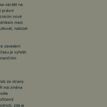
se obrátit na
t právní
ocnicím nově
edníkem mezi
ltovat, nabízet
že zavedení
asu je vyřešit.
finančním
žeb ze strany
 ČR má změna
podle
 přičemž
odnotí, zda je