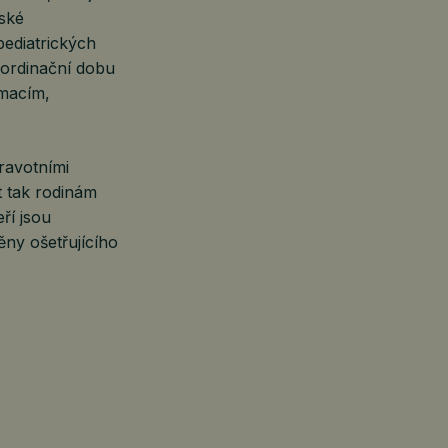
řské
pediatrických
 ordinační dobu
rmacím,
ravotními
t tak rodinám
ří jsou
ny ošetřujícího