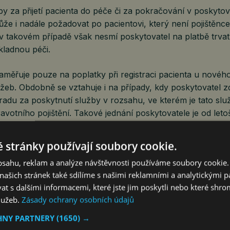
by za přijetí pacienta do péče či za pokračování v poskyto
že i nadále požadovat po pacientovi, který není pojištěnc
 v takovém případě však nesmí poskytovatel na platbě trva
kladnou péči.
aměřuje pouze na poplatky při registraci pacienta u novéh
žeb. Obdobně se vztahuje i na případy, kdy poskytovatel z
radu za poskytnutí služby v rozsahu, ve kterém je tato sl
avotního pojištění. Takové jednání poskytovatele je od leto
vně zakázáno,“ zdůrazňuje Novotná.
 stránky používají soubory cookie.
že poskytovatel zdravotních služeb žádat úhradu služeb, 
obsahu, reklam a analýze návštěvnosti používáme soubory cookie.
zeny veřejným zdravotním pojištěním, ale u kterých tento 
ašich stránek také sdílíme s našimi reklamními a analytickými par
svým pacientům seznam cen za poskytované služby. Povinn
 s dalšími informacemi, které jste jim poskytli nebo které shro
seznam cen plynula ze zákona již před letošní změnou. No
služeb.
Zásady ochrany osobních údajů
dla ve snaze motivovat poskytovatele tyto povinnosti dod
 srozumitelnosti a předvídatelnosti cen za poskytnuté zdra
HNY PARTNERY
(1650) →
ových pravidel vybízí zejména sankce spojené s nežádouc