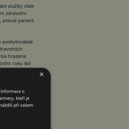
vání služby však
em zdravotní
t, pokud pacient
o poskytovatele
dravotních
užba hrazena
šního roku též
×
které sice
 Informace o
poskytovatel
tnery, kteří je
ost
máždili při vašem
vela tak pouze
ržovat. Změna má
votní služby.
ím jednáním