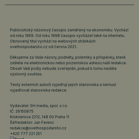
Publicistický názorový časopis zaměřený na ekonomiku. Vychází
od roku 1959. Od roku 1998 časopis vycházel také na internetu.
Obnovený titul vychází na webových stránkách
svethospodarstvi.cz
od června 2021.
Děkujeme za Vaše názory, podněty, polemiky a příspěvky, které
zašlete na elektronickou nebo pozemskou adresu naší redakce.
Obsah Vaší pošty nebude zveřejněn, pokud k tomu nedáte
výslovný souhlas.
Texty externích autorů vyjadřují jejich stanoviska a nemusí
vyjadřovat stanoviska redakce.
Vydavatel: SH media, spol. s r.o.
IČ: 26150875
Kloknerova 2212, 148 00 Praha 11
Šéfredaktor: Jan Ferenc
redakce@svethospodarstvi.cz
+420 777 221 251