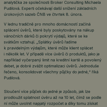
analytička ze společnosti Broker Consulting Michaela
Pudilová. Experti očekávají další snížení základních
úrokových sazeb ČNB ve čtvrtek 8. února.
V lednu tradičně pro mnoho domácností začíná
splácení úvěrů, které byly poskytovány na nákup
vánočních dárků či pokrytí výdajů, které se ke
svátkům vztahují. „Splátky úvěrů řadíme
k pravidelným výdajům, které může klient splácet
i několik let. V případě více úvěrů či produktů, jako je
například vyčerpaný limit na kreditní kartě a povolený
debet, je dobré zvážit optimalizaci úvěrů. Jednoduše
řečeno, konsolidovat všechny půjčky do jedné,“ říká
Pudilová.
Sloučení více půjček do jedné je způsob, jak lze
prodloužit splatnost úvěru až na 10 let, čímž se podle
ní může uvolnit napjatý rozpočet a díky tomu získat