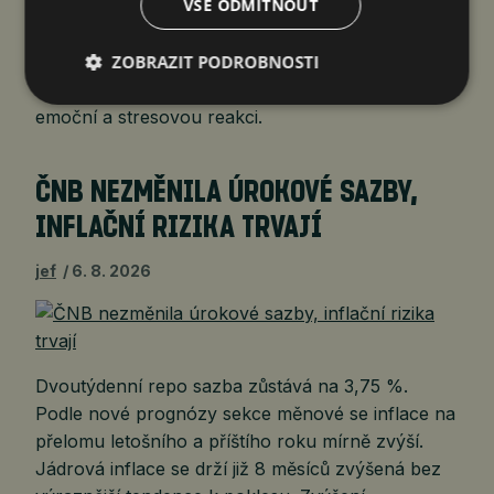
VŠE ODMÍTNOUT
Podvodníci využívají přirozené fungování lidského
ZOBRAZIT PODROBNOSTI
mozku při akutním stresu. Nejprve vyvolají pocit
ohrožení nebo hrozící ztráty a tím spustí silnou
emoční a stresovou reakci.
ČNB NEZMĚNILA ÚROKOVÉ SAZBY,
INFLAČNÍ RIZIKA TRVAJÍ
jef
6. 8. 2026
Dvoutýdenní repo sazba zůstává na 3,75 %.
Podle nové prognózy sekce měnové se inflace na
přelomu letošního a příštího roku mírně zvýší.
Jádrová inflace se drží již 8 měsíců zvýšená bez