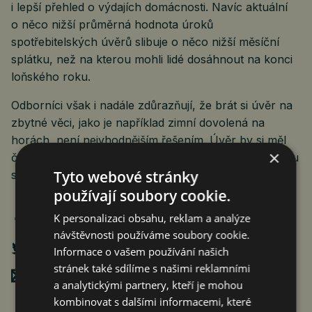
i lepší přehled o výdajích domácnosti. Navíc aktuální
o něco nižší průměrná hodnota úroků
spotřebitelských úvěrů slibuje o něco nižší měsíční
splátku, než na kterou mohli lidé dosáhnout na konci
loňského roku.
Odborníci však i nadále zdůrazňují, že brát si úvěr na
zbytné věci, jako je například zimní dovolená na
horách, není nejvhodnějším řešením. Úvěr by si měl
×
člověk brát jen v případě, kdy mu daná věc, na kterou
Tyto webové stránky
si půjčil, bude sloužit minimálně po dobu splácení.
používají soubory cookie.
K personalizaci obsahu, reklam a analýze
návštěvnosti používáme soubory cookie.
Informace o vašem používání našich
stránek také sdílíme s našimi reklamními
Poslat mailem
a analytickými partnery, kteří je mohou
kombinovat s dalšími informacemi, které