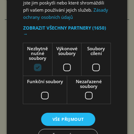
jste jim poskytli nebo které shromáždili
při vašem používání jejich služeb.
Zásady
ochrany osobních údajů
VÍCE ČLÁNKŮ O EKONOMICE
ZOBRAZIT VŠECHNY PARTNERY
(1650)
→
PODVODŮ S PLATBAMI A PLATEBNÍMI
Nezbytně
Výkonové
Soubory
KARTAMI VÝRAZNĚ PŘIBYLO
nutné
soubory
cílení
soubory
jef
7. 8. 2026
Funkční soubory
Nezařazené
soubory
VŠE PŘIJMOUT