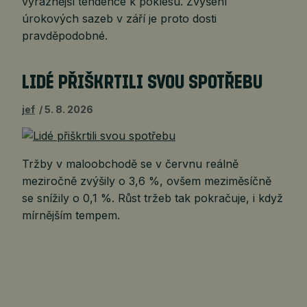
výraznější tendence k poklesu. Zvýšení
úrokových sazeb v září je proto dosti
pravděpodobné.
LIDÉ PŘIŠKRTILI SVOU SPOTŘEBU
jef
5. 8. 2026
Tržby v maloobchodě se v červnu reálně
meziročně zvýšily o 3,6 %, ovšem meziměsíčně
se snížily o 0,1 %. Růst tržeb tak pokračuje, i když
mírnějším tempem.