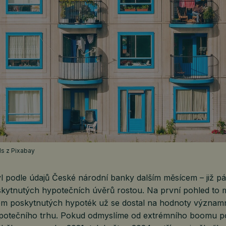
els z Pixabay
l podle údajů České národní banky dalším měsícem – již pá
kytnutých hypotečních úvěrů rostou. Na první pohled to 
jem poskytnutých hypoték už se dostal na hodnoty význam
hypotečního trhu. Pokud odmyslíme od extrémního boomu 