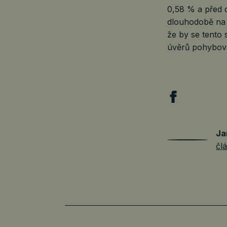
0,58 % a před 
dlouhodobě na 
že by se tento 
úvěrů pohybova
Ja
čl