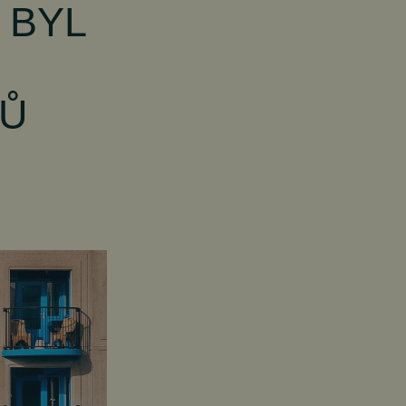
 BYL
CŮ