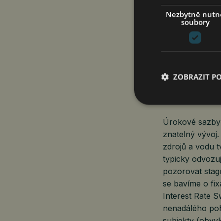
Nezbytně nutn
soubory
ZOBRAZIT P
Úrokové sazby 
znatelný vývoj.
zdrojů a vodu t
typicky odvozu
pozorovat stag
se bavíme o fixa
Interest Rate S
nenadálého po
subjekty (obvyk