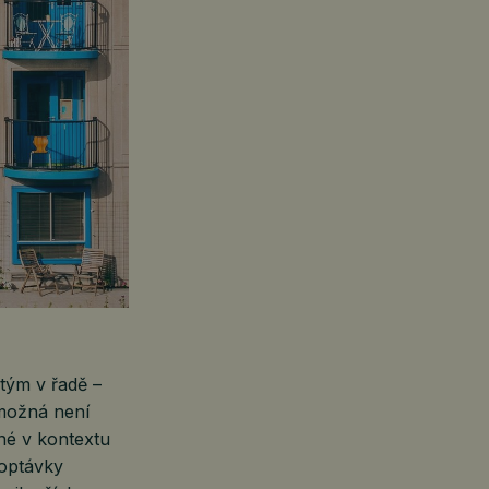
tým v řadě –
možná není
né v kontextu
poptávky