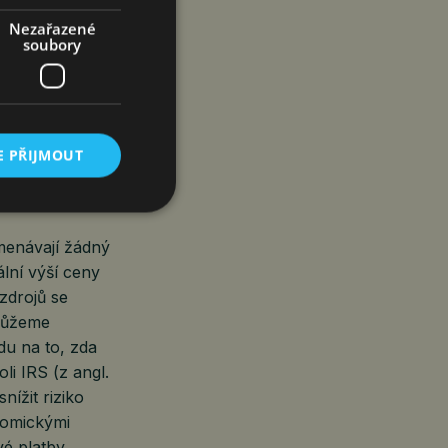
Nezařazené
soubory
É BYTY
E PŘIJMOUT
menávají žádný
ální výší ceny
zdrojů se
 můžeme
du na to, zda
li IRS (z angl.
nížit riziko
nomickými
vé platby