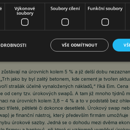
NÁJEMNÉ ROSTE V CELÉ
é
Výkonové
Soubory cílení
Funkční soubory
soubory
REPUBLICE, NEJVÍCE ZA MAL
V PRAZE
jef
Ekonomika
16. 4. 2024
3 min.
ODROBNOSTI
VŠE ODMÍTNOUT
VŠ
zůstávají na úrovních kolem 5 % a již delší dobu nezazna
 „Trh jako by byl zalitý betonem, kde cement je tvořen aktu
voří strašák účelně vynaložených nákladů,“ říká Eim. Cena 
je od ceny tzv. úrokových swapů. A tam již mnoho týdnů
naci na úrovních kolem 3,8 – 4 % a to v podstatě bez ohle
ci tříleté, pětileté či dokonce desetileté. Úrokový swap nebo
wap) je finanční nástroj, který především firmám umožňuje s
hybu úrokové sazby. Jedná se o dohodu mezi dvěma eko
le firmou a bankou), při které si vzájemně vyměňují úroko