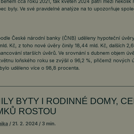
během cca roku 2021, tak květen 2024 patří mezi několik n
bec byly. Ve své pravidelné analýze na to upozorňuje spol
podle České národní banky (ČNB) uděleny hypoteční úvěry
ld. Kč, z toho nové úvěry činily 18,44 mld. Kč, dalších 2,6
inancování starších úvěrů. Ve srovnání s dubnem objem úvě
 květnu loňského roku se zvýšil o 96,2 %, přičemž nových 
bylo uděleno více o 98,8 procenta.
ILY BYTY I RODINNÉ DOMY, C
MKŮ ROSTOU
ika
21. 2. 2024
3 min.