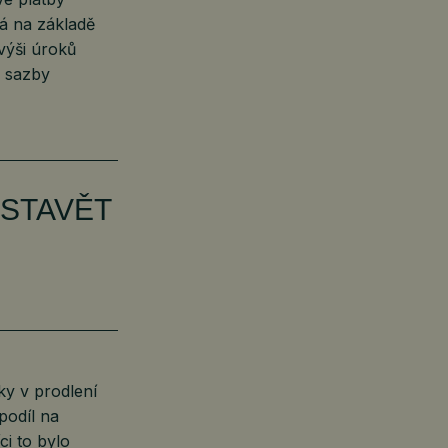
á na základě
výši úroků
é sazby
 STAVĚT
ky v prodlení
podíl na
ci to bylo