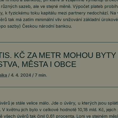
 různých sazeb, ale ve stejné měně. Výpočet plateb probíh
y, k fyzickému toku kapitálu mezi partnery nedochází. Na 
ěrů tak má zatím minimální vliv snižování základní úrokov
epo sazby) Českou národní bankou.
 TIS. KČ ZA METR MOHOU BYTY
TVA, MĚSTA I OBCE
ika
4. 4. 2024
7 min.
rů je stále velice málo. Jde o úvěry, u kterých jsou splát
. V květnu jich bylo v celkové hodnotě 10,18 mld. Kč, jejich 
 všech úvěrů tak činil 0,61 procenta. Loni ve stejném měsí