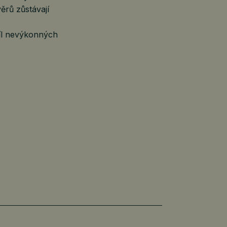
rů zůstávají
díl nevýkonných