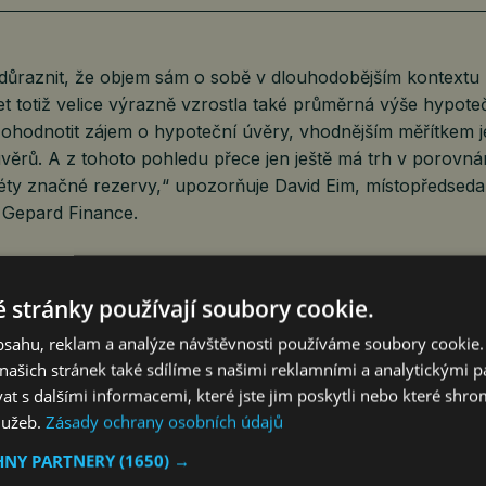
důraznit, že objem sám o sobě v dlouhodobějším kontextu n
t totiž velice výrazně vzrostla také průměrná výše hypote
hodnotit zájem o hypoteční úvěry, vhodnějším měřítkem j
věrů. A z tohoto pohledu přece jen ještě má trh v porovná
léty značné rezervy,“ upozorňuje David Eim, místopředseda
 Gepard Finance.
poskytnuté hypotéky v květnu dosahovala 3,63 mil. Kč, lon
 stránky používají soubory cookie.
 2,99 milionu korun. Počet udělených úvěrů je Gepardem o
obsahu, reklam a analýze návštěvnosti používáme soubory cookie.
obně, jako v květnu 2022, odkdy byl až dosud počet hypoték 
ašich stránek také sdílíme s našimi reklamními a analytickými par
ta byla zaznamenána v březnu 2021, kdy bylo uděleno zhr
 s dalšími informacemi, které jste jim poskytli nebo které shro
ních úvěrů. Přibližně 70 % těchto nových úvěrů bylo fixo
služeb.
Zásady ochrany osobních údajů
HNY PARTNERY
(1650) →