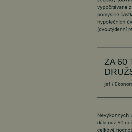
vypočítávané z
pomyslné částk
hypotečních úv
(dvoutýdenní r
ZA 60
DRUŽS
jef
Ekonom
Nevýkonných úvě
déle než 90 dní
celkové hodnotě