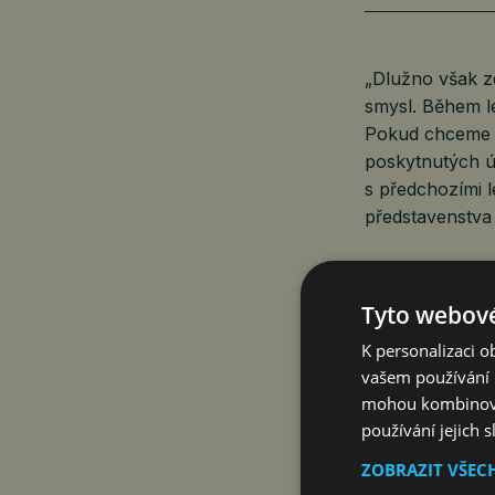
„Dlužno však z
smysl. Během le
Pokud chceme o
poskytnutých ú
s předchozími 
představenstva
Průměrná výše 
Tyto webové
měsíci to byly
K personalizaci 
tisíc, tedy pod
vašem používání n
Rekordní hodno
mohou kombinovat
nových hypoteč
používání jejich 
ZOBRAZIT VŠEC