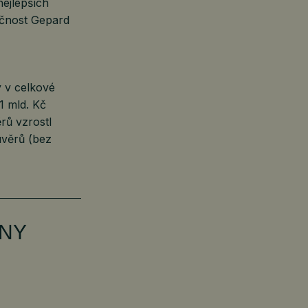
ejlepších
ečnost Gepard
 v celkové
1 mld. Kč
rů vzrostl
úvěrů (bez
ENY