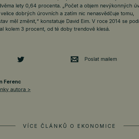
dvěma lety 0,64 procenta. „Počet a objem nevýkonných úvě
velice dobrých úrovních a zatím nic nenasvědčuje tomu,
stav měl změnit,“ konstatuje David Eim. V roce 2014 se po
l kolem 3 procent, od té doby trendově klesá.
Poslat mailem
n Ferenc
ánky autora >
VÍCE ČLÁNKŮ O EKONOMICE