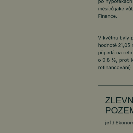
po hypotékách 
měsíců jaké vů
Finance.
V květnu byly 
hodnotě 21,05 m
připadá na ref
o 9,8 %, proti
refinancování) 
ZLEVN
POZE
jef
Ekonom