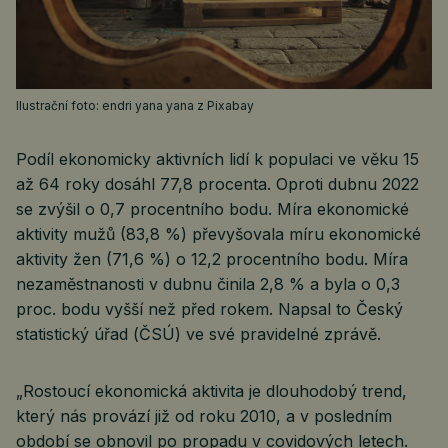
Ilustrační foto: endri yana yana z Pixabay
Podíl ekonomicky aktivních lidí k populaci ve věku 15
až 64 roky dosáhl 77,8 procenta. Oproti dubnu 2022
se zvýšil o 0,7 procentního bodu. Míra ekonomické
aktivity mužů (83,8 %) převyšovala míru ekonomické
aktivity žen (71,6 %) o 12,2 procentního bodu. Míra
nezaměstnanosti v dubnu činila 2,8 % a byla o 0,3
proc. bodu vyšší než před rokem. Napsal to Český
statistický úřad (ČSÚ) ve své pravidelné zprávě.
„Rostoucí ekonomická aktivita je dlouhodobý trend,
který nás provází již od roku 2010, a v posledním
období se obnovil po propadu v covidových letech.