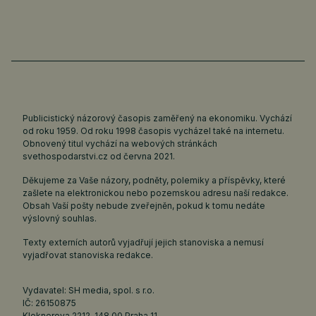
Publicistický názorový časopis zaměřený na ekonomiku. Vychází
od roku 1959. Od roku 1998 časopis vycházel také na internetu.
Obnovený titul vychází na webových stránkách
svethospodarstvi.cz
od června 2021.
Děkujeme za Vaše názory, podněty, polemiky a příspěvky, které
zašlete na elektronickou nebo pozemskou adresu naší redakce.
Obsah Vaší pošty nebude zveřejněn, pokud k tomu nedáte
výslovný souhlas.
Texty externích autorů vyjadřují jejich stanoviska a nemusí
vyjadřovat stanoviska redakce.
Vydavatel: SH media, spol. s r.o.
IČ: 26150875
Kloknerova 2212, 148 00 Praha 11