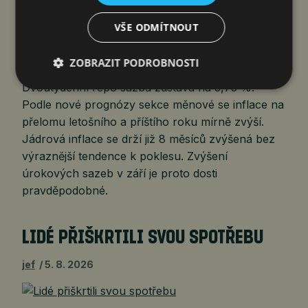
jef
6. 8. 2026
VŠE ODMÍTNOUT
ZOBRAZIT PODROBNOSTI
Dvoutýdenní repo sazba zůstává na 3,75 %.
Podle nové prognózy sekce měnové se inflace na
přelomu letošního a příštího roku mírně zvýší.
Jádrová inflace se drží již 8 měsíců zvýšená bez
výraznější tendence k poklesu. Zvýšení
úrokových sazeb v září je proto dosti
pravděpodobné.
LIDÉ PŘIŠKRTILI SVOU SPOTŘEBU
jef
5. 8. 2026