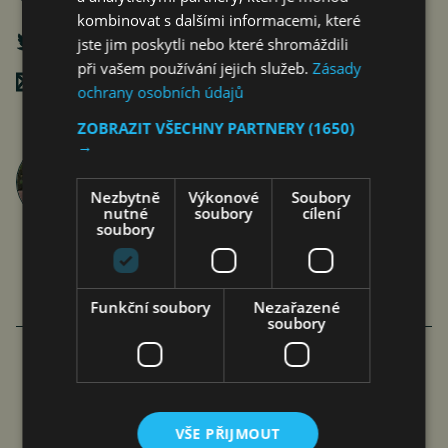
kombinovat s dalšími informacemi, které
jste jim poskytli nebo které shromáždili
při vašem používání jejich služeb.
Zásady
Poslat mailem
ochrany osobních údajů
ZOBRAZIT VŠECHNY PARTNERY
(1650)
→
Jan Ferenc
články autora >
Nezbytně
Výkonové
Soubory
nutné
soubory
cílení
soubory
Funkční soubory
Nezařazené
soubory
VÍCE ČLÁNKŮ O EKONOMICE
ČNB NEZMĚNILA ÚROKOVÉ SAZBY,
INFLAČNÍ RIZIKA TRVAJÍ
VŠE PŘIJMOUT