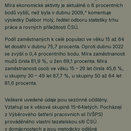
Míra ekonomické aktivity je aktuálně o 8 procentních
bodů vyšší, než byla v dubnu 2009,“ komentuje
výsledky Dalibor Holý, ředitel odboru statistiky trhu
práce a rovných příležitostí ČSÚ.
Podíl zaměstnaných k celé populaci ve věku 15 až 64
let dosáhl v dubnu 75,7 procenta. Oproti dubnu 2022
se zvýšil o 0,4 procentního bodu. Míra zaměstnanosti
mužů činila 81,9 %, u žen 69,1 procenta. Míra
zaměstnanosti osob ve věku 15 – 29 let činila 45,6 %,
u skupiny 30 – 49 let 87,7 %, u skupiny 50 až 64 let
81,6 procenta.
Veškeré uvedené údaje jsou sezónně očištěny.
Vztahují se k věkové skupině 15–64letých. Pocházejí
z Výběrového šetření pracovních sil (VŠPS)
prováděného vlastní tazatelskou sítí ČSÚ
v domácnostech a jsou metodicky odlišné