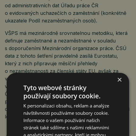
od administrativních dat Úřadu práce ČR
o evidovaných uchazečích o zaměstnání (konkrétně
ukazatele Podíl nezaměstnaných osob).
VŠPS má mezinárodně srovnatelnou metodiku, která
definuje zaměstnané a nezaměstnané v souladu
s doporučeními Mezinárodní organizace práce. ČSÚ
data z tohoto šetření pravidelně zasílá Eurostatu,
který z nich připravuje měsíční přehledy
o nezaměstnanosti za členské státy EU, avšak za
×
věkovou skupinu 15–74 let. Míra nezaměstnanosti
v této věkové skupině 15–74 let byla v dubnu 2023 za
Tyto webové stránky
Českou republiku na úrovni 2,7 %. Nezaměstnanost
používají soubory cookie.
podle údajů z Úřadu práce, který počítá uchazeče
K personalizaci obsahu, reklam a analýze
o zaměstnání, činila v dubnu 3,6 %, ve stejném měsíci
návštěvnosti používáme soubory cookie.
loni to byly 3,3 procenta.
Informace o vašem používání našich
stránek také sdílíme s našimi reklamními
a analytickými partnery, kteří je mohou