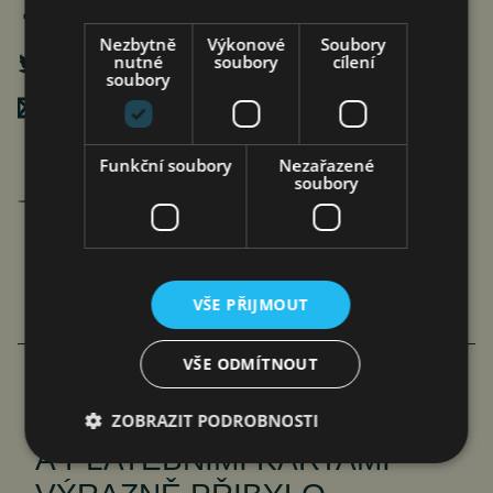
Nezbytně
Výkonové
Soubory
nutné
soubory
cílení
soubory
Poslat mailem
Funkční soubory
Nezařazené
soubory
Jan Ferenc
články autora >
VŠE PŘIJMOUT
VÍCE ČLÁNKŮ O EKONOMICE
VŠE ODMÍTNOUT
PODVODŮ S PLATBAMI
ZOBRAZIT PODROBNOSTI
A PLATEBNÍMI KARTAMI