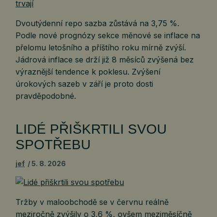
Dvoutýdenní repo sazba zůstává na 3,75 %.
Podle nové prognózy sekce měnové se inflace na
přelomu letošního a příštího roku mírně zvýší.
Jádrová inflace se drží již 8 měsíců zvýšená bez
výraznější tendence k poklesu. Zvýšení
úrokových sazeb v září je proto dosti
pravděpodobné.
LIDÉ PŘIŠKRTILI SVOU
SPOTŘEBU
jef
5. 8. 2026
Tržby v maloobchodě se v červnu reálně
meziročně zvýšily o 3,6 %, ovšem meziměsíčně