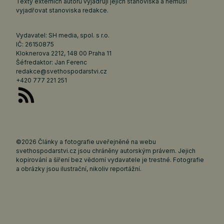
Texty externích autorů vyjadřují jejich stanoviska a nemusí
vyjadřovat stanoviska redakce.
Vydavatel: SH media, spol. s r.o.
IČ: 26150875
Kloknerova 2212, 148 00 Praha 11
Šéfredaktor: Jan Ferenc
redakce@svethospodarstvi.cz
+420 777 221 251
©2026 Články a fotografie uveřejněné na webu
svethospodarstvi.cz jsou chráněny autorským právem. Jejich
kopírování a šíření bez vědomí vydavatele je trestné. Fotografie
a obrázky jsou ilustrační, nikoliv reportážní.