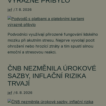
VÝRAZNĚ PŘIBYLO
jef
7. 8. 2026
Podvodníci využívají přirozené fungování lidského
mozku při akutním stresu. Nejprve vyvolají pocit
ohrožení nebo hrozící ztráty a tím spustí silnou
emoční a stresovou reakci.
ČNB NEZMĚNILA ÚROKOVÉ
SAZBY, INFLAČNÍ RIZIKA
TRVAJÍ
jef
6. 8. 2026