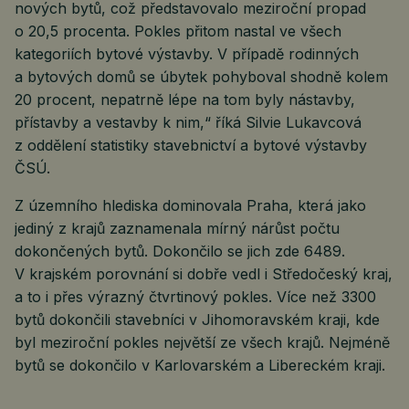
nových bytů, což představovalo meziroční propad
o 20,5 procenta. Pokles přitom nastal ve všech
kategoriích bytové výstavby. V případě rodinných
a bytových domů se úbytek pohyboval shodně kolem
20 procent, nepatrně lépe na tom byly nástavby,
přístavby a vestavby k nim,“ říká Silvie Lukavcová
z oddělení statistiky stavebnictví a bytové výstavby
ČSÚ.
Z územního hlediska dominovala Praha, která jako
jediný z krajů zaznamenala mírný nárůst počtu
dokončených bytů. Dokončilo se jich zde 6489.
V krajském porovnání si dobře vedl i Středočeský kraj,
a to i přes výrazný čtvrtinový pokles. Více než 3300
bytů dokončili stavebníci v Jihomoravském kraji, kde
byl meziroční pokles největší ze všech krajů. Nejméně
bytů se dokončilo v Karlovarském a Libereckém kraji.