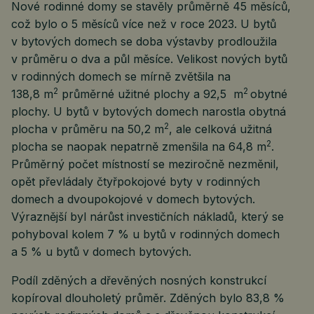
Nové rodinné domy se stavěly průměrně 45 měsíců,
což bylo o 5 měsíců více než v roce 2023. U bytů
v bytových domech se doba výstavby prodloužila
v průměru o dva a půl měsíce. Velikost nových bytů
v rodinných domech se mírně zvětšila na
2
2
138,8 m
průměrné užitné plochy a 92,5 m
obytné
plochy. U bytů v bytových domech narostla obytná
2
plocha v průměru na 50,2 m
, ale celková užitná
2
plocha se naopak nepatrně zmenšila na 64,8 m
.
Průměrný počet místností se meziročně nezměnil,
opět převládaly čtyřpokojové byty v rodinných
domech a dvoupokojové v domech bytových.
Výraznější byl nárůst investičních nákladů, který se
pohyboval kolem 7 % u bytů v rodinných domech
a 5 % u bytů v domech bytových.
Podíl zděných a dřevěných nosných konstrukcí
kopíroval dlouholetý průměr. Zděných bylo 83,8 %