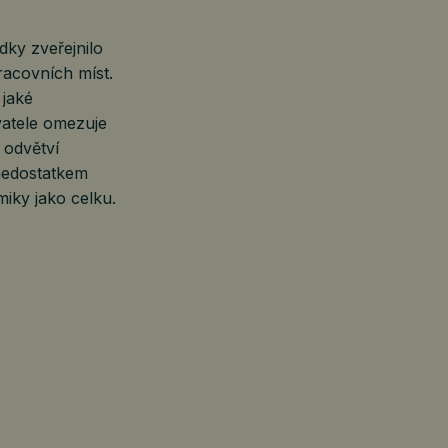
dky zveřejnilo
racovních míst.
 jaké
vatele omezuje
 odvětví
 nedostatkem
iky jako celku.