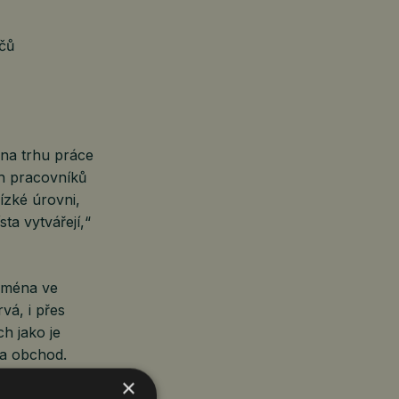
ečů
 na trhu práce
ch pracovníků
ízké úrovni,
ta vytvářejí,“
ejména ve
vá, i přes
h jako je
 a obchod.
×
racovních