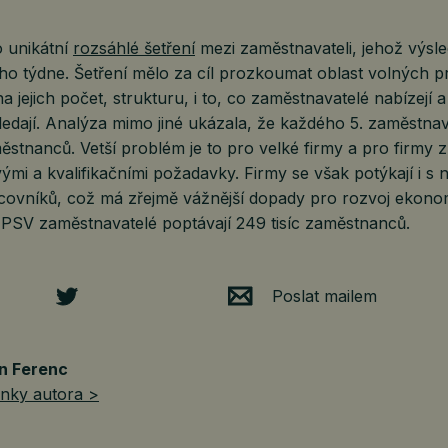
 unikátní
rozsáhlé šetření
mezi zaměstnavateli, jehož výsle
o týdne. Šetření mělo za cíl prozkoumat oblast volných p
a jejich počet, strukturu, i to, co zaměstnavatelé nabízejí a
edají. Analýza mimo jiné ukázala, že každého 5. zaměstna
stnanců. Vetší problém je to pro velké firmy a pro firmy z
ými a kvalifikačními požadavky. Firmy se však potýkají i s
ovníků, což má zřejmě vážnější dopady pro rozvoj ekonom
 MPSV zaměstnavatelé poptávají 249 tisíc zaměstnanců.
Poslat mailem
n Ferenc
ánky autora >