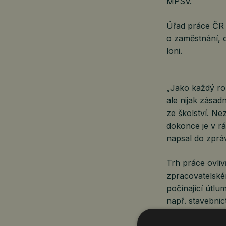
MPSV.
Úřad práce ČR 
o zaměstnání, 
loni.
„Jako každý rok
ale nijak zása
ze školství. Ne
dokonce je v rá
napsal do zpráv
Trh práce ovli
zpracovatelském
počínající útlu
např. stavebnic
„Firmy přijíma