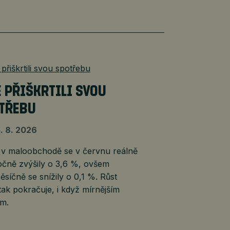
É PŘIŠKRTILI SVOU
TŘEBU
. 8. 2026
 v maloobchodě se v červnu reálně
očně zvýšily o 3,6 %, ovšem
síčně se snížily o 0,1 %. Růst
tak pokračuje, i když mírnějším
m.