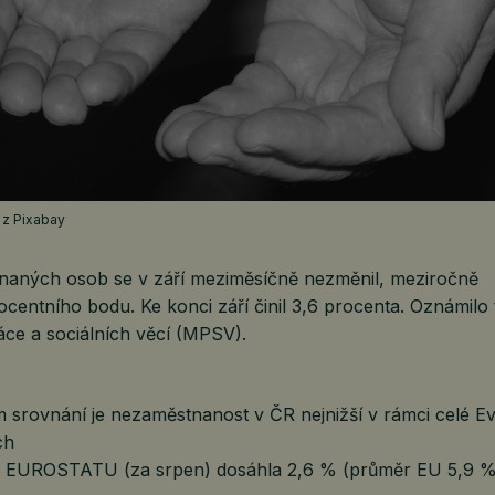
h z Pixabay
naných osob se v září meziměsíčně nezměnil, meziročně
rocentního bodu. Ke konci září činil 3,6 procenta. Oznámilo
áce a sociálních věcí (MPSV).
 srovnání je nezaměstnanost v ČR nejnižší v rámci celé Ev
ích
t EUROSTATU (za srpen) dosáhla 2,6 % (průměr EU 5,9 %