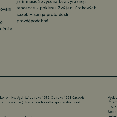
již 8 měsíců zvýšená bez výraznější
tendence k poklesu. Zvýšení úrokových
gování
sazeb v září je proto dosti
pravděpodobné.
bo
moční a
ekonomiku. Vychází od roku 1959. Od roku 1998 časopis
Vydava
ychází na webových stránkách
svethospodarstvi.cz
od
IČ: 2
Klokn
Šéfre
redak