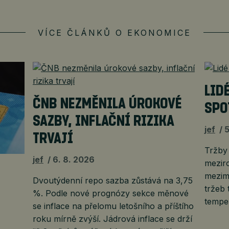
VÍCE ČLÁNKŮ O EKONOMICE
LID
ČNB NEZMĚNILA ÚROKOVÉ
SPO
SAZBY, INFLAČNÍ RIZIKA
jef
5
TRVAJÍ
Tržby
jef
6. 8. 2026
mezir
mezimě
Dvoutýdenní repo sazba zůstává na 3,75
tržeb 
%. Podle nové prognózy sekce měnové
tempe
se inflace na přelomu letošního a příštího
roku mírně zvýší. Jádrová inflace se drží