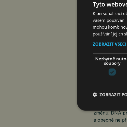
Tyto webové
míst. Úřad prá
K personalizaci 
pracovním trhu
vašem používání n
uchazečů o zam
mohou kombinovat
věnujeme též r
používání jejich 
absolventům,“ d
ZOBRAZIT VŠEC
„Problémy na tr
riziky. Firmy v
Nezbytně nutn
soubory
že nízká nezamě
určitě dobrým 
se bojí změnit 
Tomáš Volf, hla
281 995, ale po
ZOBRAZIT P
o některé pozi
práce a volnýc
změnu. DNA pro
a obecně ne pří