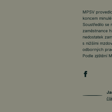
MPSV provedlo
koncem minuléh
Soustředilo se n
zaměstnance hl
nedostatek zamě
s nižšími mzdov
odborných prac
Podle zjištění
Ja
čl