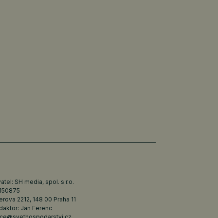
tel: SH media, spol. s r.o.
6150875
erova 2212, 148 00 Praha 11
daktor: Jan Ferenc
ce@svethospodarstvi.cz