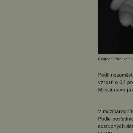
Ilustrační foto: kalh
Podíl nezaměst
vzrostl o 0,1 p
Ministerstvo pr
V mezinárodním
Podle posledn
dostupných da