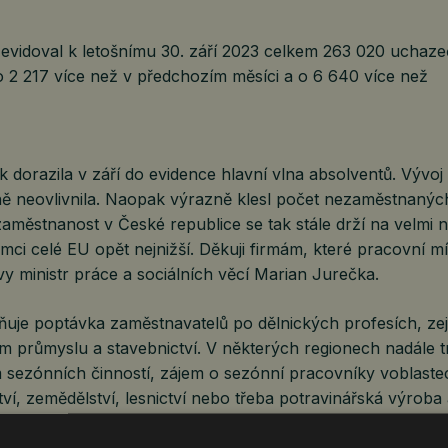
evidoval k letošnímu 30. září 2023 celkem 263 020 uchaz
o 2 217 více než v předchozím měsíci a o 6 640 více než
 dorazila v září do evidence hlavní vlna absolventů. Vývoj
dně neovlivnila. Naopak výrazně klesl počet nezaměstnaný
zaměstnanost v České republice se tak stále drží na velmi n
mci celé EU opět nejnižší. Děkuji firmám, které pracovní mís
y ministr práce a sociálních věcí Marian Jurečka.
vňuje poptávka zaměstnavatelů po dělnických profesích, z
 průmyslu a stavebnictví. V některých regionech nadále tr
m sezónních činností, zájem o sezónní pracovníky voblastec
tví, zemědělství, lesnictví nebo třeba potravinářská výroba
jí nové zaměstnance, meziměsíčně vzrostl počet volných p