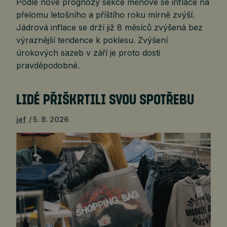
Podle nové prognózy sekce měnové se inflace na
přelomu letošního a příštího roku mírně zvýší.
Jádrová inflace se drží již 8 měsíců zvýšená bez
výraznější tendence k poklesu. Zvýšení
úrokových sazeb v září je proto dosti
pravděpodobné.
LIDÉ PŘIŠKRTILI SVOU SPOTŘEBU
jef
5. 8. 2026