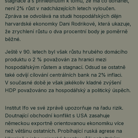
stagnace a s přihlédnutím k tomu, že má co dohánět,
není 2% růst v nadcházejících letech vyloučen.
Zpráva se odvolává na studii hospodářských dějin
harvardské ekonomky Dani Rodrikové, která ukazuje,
že zrychlení růstu o dva procentní body je poměrně
běžné.
Ještě v 90. letech byl však růstu hrubého domácího
produktu o 2 % považován za hranici mezi
hospodářským růstem a stagnací. Odsud se ostatně
také odvíjí cílování centrálních bank na 2% inflaci.
V současné době je však jakékoliv kladné zvýšení
HDP považováno za hospodářský a politický úspěch.
Institut Ifo ve své zprávě upozorňuje na řadu rizik.
Doutnající obchodní konflikt s USA zasahuje
německou exportně orientovanou ekonomiku více
než většinu ostatních. Probíhající ruská agrese na