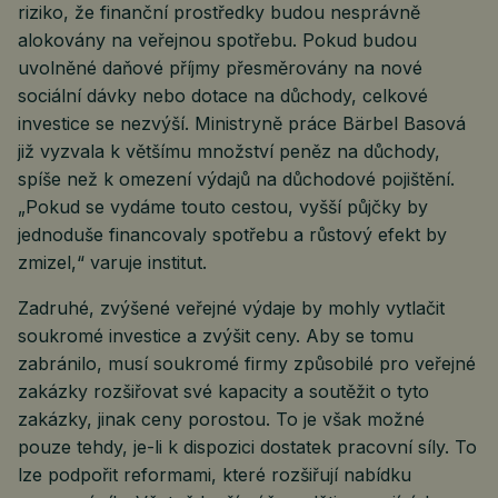
riziko, že finanční prostředky budou nesprávně
alokovány na veřejnou spotřebu. Pokud budou
uvolněné daňové příjmy přesměrovány na nové
sociální dávky nebo dotace na důchody, celkové
investice se nezvýší. Ministryně práce Bärbel Basová
již vyzvala k většímu množství peněz na důchody,
spíše než k omezení výdajů na důchodové pojištění.
„Pokud se vydáme touto cestou, vyšší půjčky by
jednoduše financovaly spotřebu a růstový efekt by
zmizel,“ varuje institut.
Zadruhé, zvýšené veřejné výdaje by mohly vytlačit
soukromé investice a zvýšit ceny. Aby se tomu
zabránilo, musí soukromé firmy způsobilé pro veřejné
zakázky rozšiřovat své kapacity a soutěžit o tyto
zakázky, jinak ceny porostou. To je však možné
pouze tehdy, je-li k dispozici dostatek pracovní síly. To
lze podpořit reformami, které rozšiřují nabídku