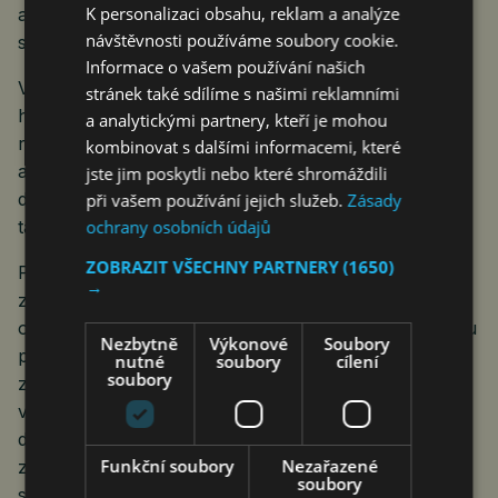
K personalizaci obsahu, reklam a analýze
ambiciózní, ale ne nedosažitelný, pokud existuje
návštěvnosti používáme soubory cookie.
skutečná ochota k reformám.
Informace o vašem používání našich
V prvním letošním čtvrtletí německé národní
stránek také sdílíme s našimi reklamními
hospodářství posílilo o 0,4 procenta. Polovina tohoto
a analytickými partnery, kteří je mohou
růstu šla na vrub exportům do Spojených států
kombinovat s dalšími informacemi, které
amerických, které zesílily pod hrozbou zvýšení
jste jim poskytli nebo které shromáždili
dovozních cel do USA. Pozitivní trend ale vykázaly
při vašem používání jejich služeb.
Zásady
ochrany osobních údajů
také investice a soukromá spotřeba.
ZOBRAZIT VŠECHNY PARTNERY
(1650)
Po zbytek roku nebude možné udržet dynamiku
→
z prvního čtvrtletí roku 2025. Ve druhém čtvrtletí se
očekává stagnace, jelikož v dubnu došlo k výraznému
Nezbytně
Výkonové
Soubory
poklesu průmyslové výroby a exportu. „Výhled však
nutné
soubory
cílení
soubory
zůstává opatrně pozitivní díky zlepšené situaci
v objednávkách a díky optimistickým ukazatelům
důvěry. Rostoucí optimismus je pravděpodobně také
Funkční soubory
Nezařazené
způsoben nadějí na restart hospodářské politiky
soubory
s novou německou vládou a pokrokem v obchodním