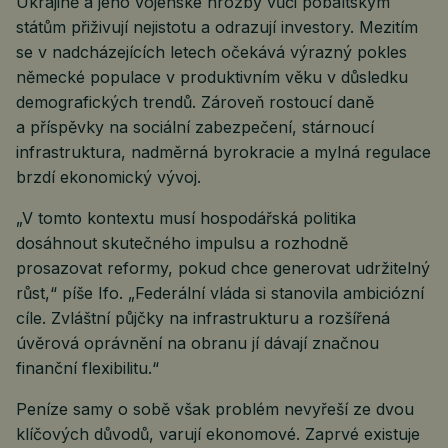
Ukrajině a jeho vojenské hrozby vůči pobaltským
státům přiživují nejistotu a odrazují investory. Mezitím
se v nadcházejících letech očekává výrazný pokles
německé populace v produktivním věku v důsledku
demografických trendů. Zároveň rostoucí daně
a příspěvky na sociální zabezpečení, stárnoucí
infrastruktura, nadměrná byrokracie a mylná regulace
brzdí ekonomický vývoj.
„V tomto kontextu musí hospodářská politika
dosáhnout skutečného impulsu a rozhodně
prosazovat reformy, pokud chce generovat udržitelný
růst,“ píše Ifo. „Federální vláda si stanovila ambiciózní
cíle. Zvláštní půjčky na infrastrukturu a rozšířená
úvěrová oprávnění na obranu jí dávají značnou
finanční flexibilitu.“
Peníze samy o sobě však problém nevyřeší ze dvou
klíčových důvodů, varují ekonomové. Zaprvé existuje