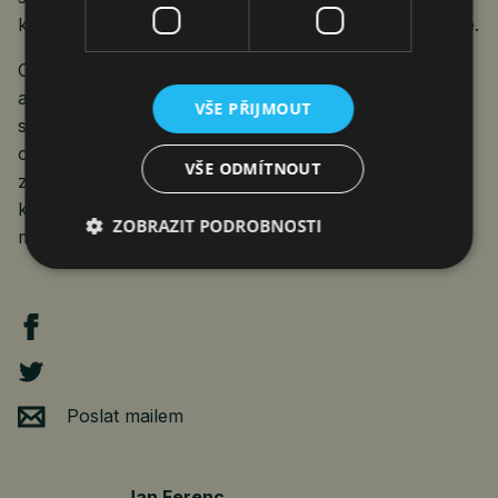
konfliktu s USA,“ napsal Ifo ve své aktuální prognóze.
Celkově se reálný HDP v roce 2025 zvýší o 0,3 %
a v roce 2026 o 1,5 procenta. Ve srovnání
VŠE PŘIJMOUT
s prognózou Ifo z jara 2025 se tempo růstu zvýšilo
o 0,1, respektive 0,7 procentního bodu. Revize je
VŠE ODMÍTNOUT
způsobena především dodatečnými fiskálními stimuly,
které v roce 2026 zvýší reálný HDP přibližně o 25
ZOBRAZIT PODROBNOSTI
miliard eur.
Poslat mailem
Jan Ferenc