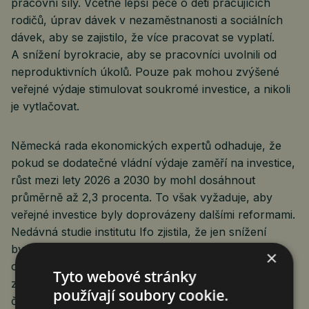
pracovní síly. Včetně lepší péče o děti pracujících
rodičů, úprav dávek v nezaměstnanosti a sociálních
dávek, aby se zajistilo, že více pracovat se vyplatí.
A snížení byrokracie, aby se pracovníci uvolnili od
neproduktivních úkolů. Pouze pak mohou zvýšené
veřejné výdaje stimulovat soukromé investice, a nikoli
je vytlačovat.
Německá rada ekonomických expertů odhaduje, že
pokud se dodatečné vládní výdaje zaměří na investice,
růst mezi lety 2026 a 2030 by mohl dosáhnout
průměrně až 2,3 procenta. To však vyžaduje, aby
veřejné investice byly doprovázeny dalšími reformami.
Nedávná studie institutu Ifo zjistila, že jen snížení
byrokracie by mohlo zvýšit ekonomický výkon
×
o 4,6 % během osmi let, což odpovídá ročnímu
Tyto webové stránky
zvýšení růstu zhruba o půl procentního bodu. Tato
používají soubory cookie.
čísla ukazují, že německý cíl růstu ve výši 2 % je jistě