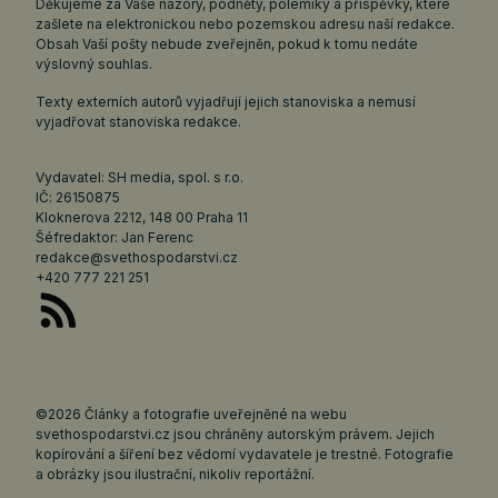
Děkujeme za Vaše názory, podněty, polemiky a příspěvky, které
zašlete na elektronickou nebo pozemskou adresu naší redakce.
Obsah Vaší pošty nebude zveřejněn, pokud k tomu nedáte
výslovný souhlas.
Texty externích autorů vyjadřují jejich stanoviska a nemusí
vyjadřovat stanoviska redakce.
Vydavatel: SH media, spol. s r.o.
IČ: 26150875
Kloknerova 2212, 148 00 Praha 11
Šéfredaktor: Jan Ferenc
redakce@svethospodarstvi.cz
+420 777 221 251
©2026 Články a fotografie uveřejněné na webu
svethospodarstvi.cz jsou chráněny autorským právem. Jejich
kopírování a šíření bez vědomí vydavatele je trestné. Fotografie
a obrázky jsou ilustrační, nikoliv reportážní.