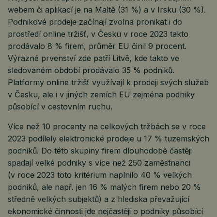
webem či aplikací je na Maltě (31 %) a v Irsku (30 %).
Podnikové prodeje začínají zvolna pronikat i do
prostředí online tržišť, v Česku v roce 2023 takto
prodávalo 8 % firem, průměr EU činil 9 procent.
Výrazné prvenství zde patří Litvě, kde takto ve
sledovaném období prodávalo 35 % podniků.
Platformy online tržišť využívají k prodeji svých služeb
v Česku, ale i v jiných zemích EU zejména podniky
působící v cestovním ruchu.
Více než 10 procenty na celkových tržbách se v roce
2023 podílely elektronické prodeje u 17 % tuzemských
podniků. Do této skupiny firem dlouhodobě častěji
spadají velké podniky s více než 250 zaměstnanci
(v roce 2023 toto kritérium naplnilo 40 % velkých
podniků, ale např. jen 16 % malých firem nebo 20 %
středně velkých subjektů) a z hlediska převažující
ekonomické činnosti jde nejčastěji o podniky působící