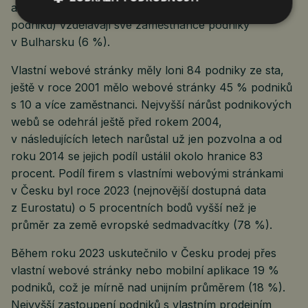
a více zaměstnanci. Nejméně často (méně než 10 %
podniků) vzdělávají své zaměstnance podniky
v Bulharsku (6 %).
Vlastní webové stránky měly loni 84 podniky ze sta,
ještě v roce 2001 mělo webové stránky 45 % podniků
s 10 a více zaměstnanci. Nejvyšší nárůst podnikových
webů se odehrál ještě před rokem 2004,
v následujících letech narůstal už jen pozvolna a od
roku 2014 se jejich podíl ustálil okolo hranice 83
procent. Podíl firem s vlastními webovými stránkami
v Česku byl roce 2023 (nejnovější dostupná data
z Eurostatu) o 5 procentních bodů vyšší než je
průměr za země evropské sedmadvacítky (78 %).
Během roku 2023 uskutečnilo v Česku prodej přes
vlastní webové stránky nebo mobilní aplikace 19 %
podniků, což je mírně nad unijním průměrem (18 %).
Nejvyšší zastoupení podniků s vlastním prodejním