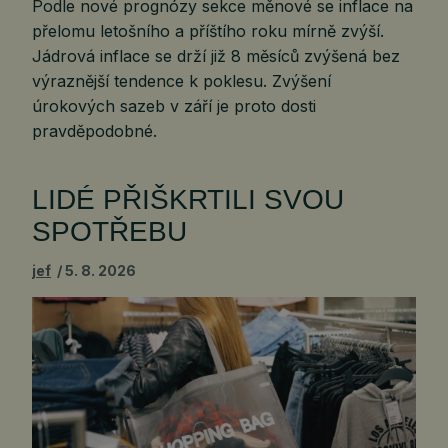
Podle nové prognózy sekce měnové se inflace na
přelomu letošního a příštího roku mírně zvýší.
Jádrová inflace se drží již 8 měsíců zvýšená bez
výraznější tendence k poklesu. Zvýšení
úrokových sazeb v září je proto dosti
pravděpodobné.
LIDÉ PŘIŠKRTILI SVOU
SPOTŘEBU
jef
5. 8. 2026