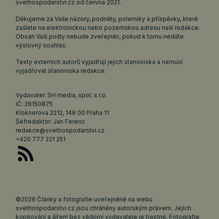
svethospodarstvi.cz
od června 2021.
Děkujeme za Vaše názory, podněty, polemiky a příspěvky, které
zašlete na elektronickou nebo pozemskou adresu naší redakce.
Obsah Vaší pošty nebude zveřejněn, pokud k tomu nedáte
výslovný souhlas.
Texty externích autorů vyjadřují jejich stanoviska a nemusí
vyjadřovat stanoviska redakce.
Vydavatel: SH media, spol. s r.o.
IČ: 26150875
Kloknerova 2212, 148 00 Praha 11
Šéfredaktor: Jan Ferenc
redakce@svethospodarstvi.cz
+420 777 221 251
©2026 Články a fotografie uveřejněné na webu
svethospodarstvi.cz jsou chráněny autorským právem. Jejich
kopírování a šíření bez vědomí vydavatele je trestné. Fotografie