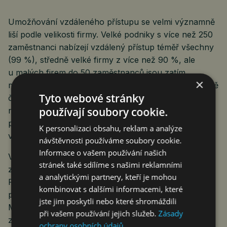
Umožňování vzdáleného přístupu se velmi významně
liší podle velikosti firmy. Velké podniky s více než 250
zaměstnanci nabízejí vzdálený přístup téměř všechny
(99 %), středně velké firmy z více než 90 %, ale
u malých firem do 50 zaměstnanců jsou zatím
×
možnosti vzdáleného přístupu pro zaměstnance méně
Tyto webové stránky
časté. Konkrétně vzdálený přístup k dokumentům
používají soubory cookie.
nebo k aplikacím umožňovala v roce 2024 přibližně
polovina malých firem a 67 % jich nabízelo možnost
K personalizaci obsahu, reklam a analýze
vzdáleně používat pracovní e-mail.
návštěvnosti používáme soubory cookie.
Informace o vašem používání našich
Vzdálený přístup přes internet poskytovalo svým
stránek také sdílíme s našimi reklamními
zaměstnancům v rámci EU27 nejvíce podniků ve
a analytickými partnery, kteří je mohou
Finsku (98 % podniků) a dále pak více než 90 %
kombinovat s dalšími informacemi, které
podniků v Belgii, Chorvatsku, Francii, Estonsku, na
jste jim poskytli nebo které shromáždili
Maltě, v Dánsku a ve Švédsku. Nejméně často nabízí
při vašem používání jejich služeb.
Zásady
zaměstnancům připojit se vzdáleně k e-mailu,
ochrany osobních údajů