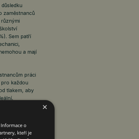
v důsledku
ho zaměstnanců
 různými
školství
 %). Sem patří
echanici,
t nemohou a mají
stnancům práci
á pro každou
od tlakem, aby
deální.
×
e tlačit do
je. Situace na
 Informace o
na Jáčová,
tnery, kteří je