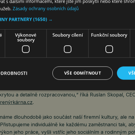
 s dalšími informacemi, které jste jim poskytli nebo které shro
služeb.
Zásady ochrany osobních údajů
HNY PARTNERY
(1650) →
 by měly být schopny samy usoudit, zda chtějí nabízet práci
 vyplatí. A stejně tak zaměstnanci by si měli předem prověřit
a promyslet, zda jeho firemní kultura bude vyhovovat. „Id
é
Výkonové
Soubory cílení
Funkční soubory
soubory
navatele a zaměstnance, kde se potkávají očekávání a pot
uje Tereza Rabi z pracovního portálu Atmoskop.cz.
 -shopů, kde pracují zejména mladí lidé, a kde potřebujeme
 jejich potřebami a potřebami provozu. Zaměstnance prac
ODROBNOSTI
VŠE ODMÍTNOUT
VŠ
ažíme co nejlépe řídit, aby pracovali co nejefektivněji. A jd
, aby tyto nástroje posilovaly jejich karierní růst. Proto m
okrytou a detailně rozpracovanou,“ říká Ruslan Skopal, CE
renýrkárna.cz
.
máme dlouhodobě jako součást naší firemní kultury, ale n
 Přistupujeme individuálně ke každému zaměstnanci tak, ab
ýkon jeho práce, vyšli vstříc jeho sociálním a rodinným p