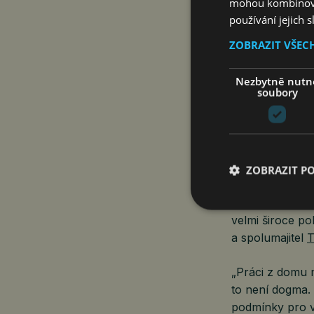
mohou kombinovat
používání jejich 
ZOBRAZIT VŠEC
Platí, že firmy
a zda se jim to
zaměstnavatele 
Nezbytně nutn
soubory
spojení zaměst
stran,“ vysvětl
„Jsme skupina e
rovnováhu mezi
ZOBRAZIT P
office se pak sn
kdy dbáme na to
velmi široce p
a spolumajitel
T
„Práci z domu 
to není dogma.
podmínky pro v