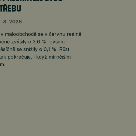
TŘEBU
. 8. 2026
 v maloobchodě se v červnu reálně
očně zvýšily o 3,6 %, ovšem
síčně se snížily o 0,1 %. Růst
tak pokračuje, i když mírnějším
m.