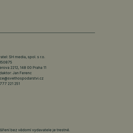
tel: SH media, spol. s r.o.
6150875
erova 2212, 148 00 Praha 11
daktor: Jan Ferenc
ce@svethospodarstvi.cz
777 221 251
íření bez vědomí vydavatele je trestné.