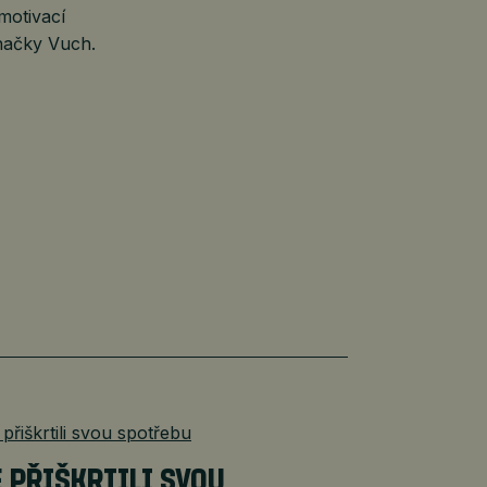
motivací
značky Vuch.
É PŘIŠKRTILI SVOU