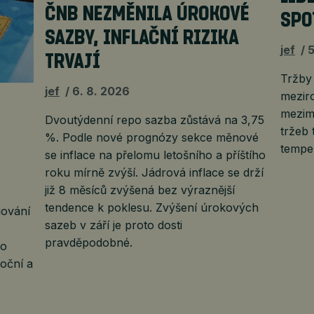
ČNB NEZMĚNILA ÚROKOVÉ
SPO
SAZBY, INFLAČNÍ RIZIKA
jef
5
TRVAJÍ
Tržby
jef
6. 8. 2026
mezir
mezimě
Dvoutýdenní repo sazba zůstává na 3,75
tržeb 
%. Podle nové prognózy sekce měnové
tempe
se inflace na přelomu letošního a příštího
roku mírně zvýší. Jádrová inflace se drží
již 8 měsíců zvýšená bez výraznější
tendence k poklesu. Zvýšení úrokových
gování
sazeb v září je proto dosti
pravděpodobné.
bo
moční a