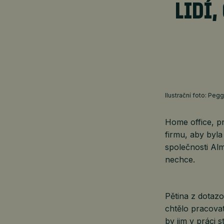
LIDÍ,
Ilustrační foto: P
Home office, pr
firmu, aby by
společnosti Al
nechce.
Pětina z dotaz
chtělo pracova
by jim v práci 