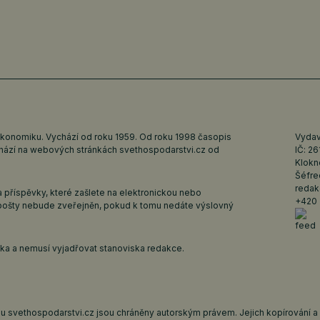
ekonomiku. Vychází od roku 1959. Od roku 1998 časopis
Vydava
ychází na webových stránkách
svethospodarstvi.cz
od
IČ: 2
Klokn
Šéfre
redak
 příspěvky, které zašlete na elektronickou nebo
+420 
pošty nebude zveřejněn, pokud k tomu nedáte výslovný
iska a nemusí vyjadřovat stanoviska redakce.
 svethospodarstvi.cz jsou chráněny autorským právem. Jejich kopírování a š