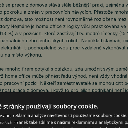
ě se práce z domova stává stále běžnější praxí, zejména 
ho pokroku a změn v pracovních návycích. Přestože mno
z domova, tato možnost není rovnoměrně rozložena mezi
tory.Nejméně je home office z logiky věci praktikována ve 
 (13 %) a v pozicích, které zastávají tzv. modré límečky (15
manuálních nebo technických rolích. Například stavbaři, m
o elektrikáři, ti pochopitelně svou práci vzdáleně vykonáva
ou na místo výkonu.
se mnoho firem potýká s otázkou, zda umožnit svým zamě
yž home office může přinést řadu výhod, není vždy vhodn
 pracovní pozici. Někteří zaměstnavatelé se mohou cítit p
nost práce z domova, i když to pro jejich podnikání není i
 měli nastavovat podmínky, které vyhovují jim, a nenechat s
 stránky používají soubory cookie.
me office, pokud to není nutné nebo pokud jim to nevyhovu
obsahu, reklam a analýze návštěvnosti používáme soubory cookie.
uje, že mnoho lidí je ochotno pracovat i bez něj,“ říká Ja
ašich stránek také sdílíme s našimi reklamními a analytickými par
čnosti UOL Účetnictví.