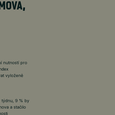
OMOVA,
í nutností pro
ndex
at vyloženě
v týdnu, 9 % by
ova a stačilo
osti