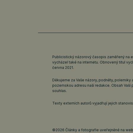
Publicistický názorový časopis zaměřený na 
vycházel také na internetu. Obnovený titul v
června 2021.
Děkujeme za Vaše názory, podněty, polemiky a
pozemskou adresu naší redakce. Obsah Vaší 
souhlas.
Texty externích autorů vyjadřují jejich stanov
©2026 Články a fotografie uveřejněné na webu