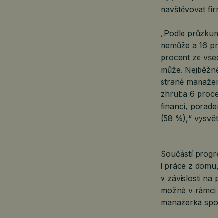
navštěvovat fi
„Podle průzku
nemůže a 16 pro
procent ze vše
může. Nejběžněj
straně manažer
zhruba 6 proce
financí, porade
(58 %),“ vysvě
Součástí progre
i práce z domu,
v závislosti na
možné v rámci 
manažerka spol