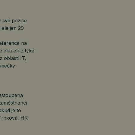
 své pozice
 ale jen 29
reference na
 aktuálně týká
 oblasti IT,
límečky
zastoupena
 zaměstnanci
okud je to
 Trnková, HR