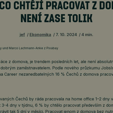
 CO CHTĚJÍ PRACOVAT Z D
NENÍ ZASE TOLIK
jef
Ekonomika
7. 10. 2024
4 min.
eggy und Marco Lachmann-Anke z Pixabay
áce z domova, je trendem posledních let, ale není absolutn
la dobrým zaměstnavatelem. Podle nového průzkumu JobsI
ma Career nezanedbatelných 16 % Čechů z domova pracov
ovaných Čechů by ráda pracovala na home office 1–2 dny 
t 3-4 dny v týdnu, 6 % by chtělo pracovat především z dom
strávit tak 5 dní v měsíci. Pracovat jenom z domova bez nutn