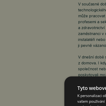
V současné dob
technologické
může pracovat 
profesemi a sek
a zdravotnictví
zaměstnanci v 
instalatéři neb
ji pevně vázan
V dnešní době 
z domova. I kd
společnost nebo
poskytovali mož
„Podnikatelé by
Tyto webové
poskytování ho
K personalizaci 
trhu práce ukaz
vašem používání n
ředitelka spole