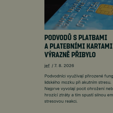
PODVODŮ S PLATBAMI
A PLATEBNÍMI KARTAMI
VÝRAZNĚ PŘIBYLO
jef
7. 8. 2026
Podvodníci využívají přirozené fun
lidského mozku při akutním stresu.
Nejprve vyvolají pocit ohrožení ne
hrozící ztráty a tím spustí silnou e
stresovou reakci.