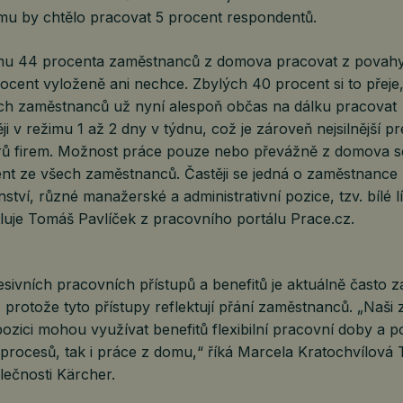
rmu by chtělo pracovat 5 procent respondentů.
mu 44 procenta zaměstnanců z domova pracovat z povahy
cent vyloženě ani nechce. Zbylých 40 procent si to přeje,
ch zaměstnanců už nyní alespoň občas na dálku pracovat
i v režimu 1 až 2 dny v týdnu, což je zároveň nejsilnější p
ů firem. Možnost práce pouze nebo převážně z domova se
nt ze všech zaměstnanců. Častěji se jedná o zaměstnance z
nství, různé manažerské a administrativní pozice, tzv. bílé 
tluje Tomáš Pavlíček z pracovního portálu Prace.cz.
sivních pracovních přístupů a benefitů je aktuálně často 
 protože tyto přístupy reflektují přání zaměstnanců. „Naši
 pozici mohou využívat benefitů flexibilní pracovní doby a p
procesů, tak i práce z domu,“ říká Marcela Kratochvílová
ečnosti Kärcher.