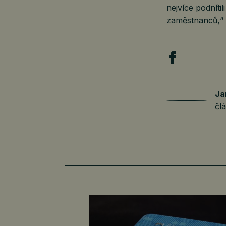
nejvíce podníti
zaměstnanců,“ 
Ja
čl