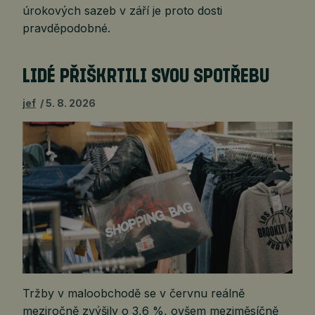
úrokových sazeb v září je proto dosti
pravděpodobné.
LIDÉ PŘIŠKRTILI SVOU SPOTŘEBU
jef
5. 8. 2026
Tržby v maloobchodě se v červnu reálně
meziročně zvýšily o 3,6 %, ovšem meziměsíčně