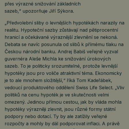
přes výrazné snižování základních
sazeb,“ upozorňuje Jiří Sýkora.
„Předvolební sliby o levnějších hypotékách narazily na
realitu. Hypoteční sazby zůstávají nad pětiprocentní
hranicí a očekávané výraznější zlevnění se nekoná.
Debata se navíc posunula od slibů k přímému tlaku na
Českou národní banku. Andrej Babiš veřejně vyzval
guvernéra Aleše Michla ke snižování úrokových
sazeb. To je politicky srozumitelné, protože levnější
hypotéky jsou pro voliče atraktivní téma. Ekonomicky
je to ale mnohem složitější,“ říká Tom Kadeřábek,
vedoucí produktového oddělení Swiss Life Select. „Vliv
politiků na cenu hypoték je ve skutečnosti velmi
omezený. Jedinou přímou cestou, jak by vláda mohla
hypotéky výrazněji zlevnit, jsou různé formy státní
podpory nebo dotací. Ty by ale zatížily veřejné
rozpočty a mohly by dál podporovat inflaci. A právě