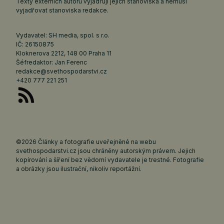
Texty externích autorů vyjadřují jejich stanoviska a nemusí
vyjadřovat stanoviska redakce.
Vydavatel: SH media, spol. s r.o.
IČ: 26150875
Kloknerova 2212, 148 00 Praha 11
Šéfredaktor: Jan Ferenc
redakce@svethospodarstvi.cz
+420 777 221 251
©2026 Články a fotografie uveřejněné na webu
svethospodarstvi.cz jsou chráněny autorským právem. Jejich
kopírování a šíření bez vědomí vydavatele je trestné. Fotografie
a obrázky jsou ilustrační, nikoliv reportážní.