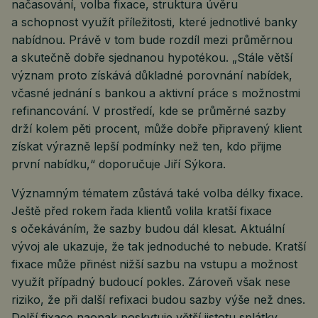
načasování, volba fixace, struktura úvěru
a schopnost využít příležitosti, které jednotlivé banky
nabídnou. Právě v tom bude rozdíl mezi průměrnou
a skutečně dobře sjednanou hypotékou. „Stále větší
význam proto získává důkladné porovnání nabídek,
včasné jednání s bankou a aktivní práce s možnostmi
refinancování. V prostředí, kde se průměrné sazby
drží kolem pěti procent, může dobře připravený klient
získat výrazně lepší podmínky než ten, kdo přijme
první nabídku,“ doporučuje Jiří Sýkora.
Významným tématem zůstává také volba délky fixace.
Ještě před rokem řada klientů volila kratší fixace
s očekáváním, že sazby budou dál klesat. Aktuální
vývoj ale ukazuje, že tak jednoduché to nebude. Kratší
fixace může přinést nižší sazbu na vstupu a možnost
využít případný budoucí pokles. Zároveň však nese
riziko, že při další refixaci budou sazby výše než dnes.
Delší fixace naopak poskytuje větší jistotu splátky