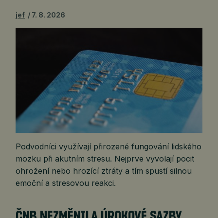
jef
7. 8. 2026
Podvodníci využívají přirozené fungování lidského
mozku při akutním stresu. Nejprve vyvolají pocit
ohrožení nebo hrozící ztráty a tím spustí silnou
emoční a stresovou reakci.
ČNB NEZMĚNILA ÚROKOVÉ SAZBY,