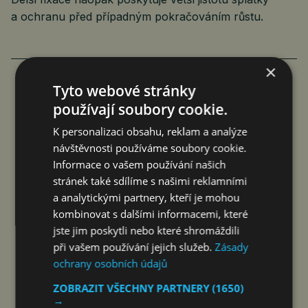
a ochranu před případným pokračováním růstu.
×
Tyto webové stránky
používají soubory cookie.
K personalizaci obsahu, reklam a analýze
návštěvnosti používáme soubory cookie.
Informace o vašem používání našich
stránek také sdílíme s našimi reklamními
a analytickými partnery, kteří je mohou
kombinovat s dalšími informacemi, které
jste jim poskytli nebo které shromáždili
při vašem používání jejich služeb.
Zásady
VÝŠE NÁJEMNÉHO SE STABILIZUJE
ochrany osobních údajů
NA TROJNÁSOBKU INFLACE
ZOBRAZIT VŠECHNY PARTNERY
(1650)
jef
Ekonomika
20. 4. 2026
7 min.
→