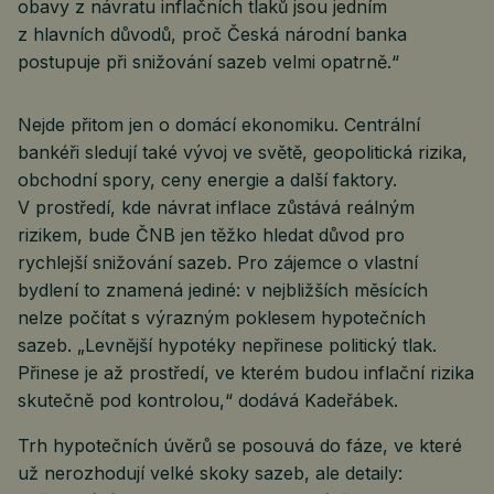
obavy z návratu inflačních tlaků jsou jedním
z hlavních důvodů, proč Česká národní banka
postupuje při snižování sazeb velmi opatrně.“
Nejde přitom jen o domácí ekonomiku. Centrální
bankéři sledují také vývoj ve světě, geopolitická rizika,
obchodní spory, ceny energie a další faktory.
V prostředí, kde návrat inflace zůstává reálným
rizikem, bude ČNB jen těžko hledat důvod pro
rychlejší snižování sazeb. Pro zájemce o vlastní
bydlení to znamená jediné: v nejbližších měsících
nelze počítat s výrazným poklesem hypotečních
sazeb. „Levnější hypotéky nepřinese politický tlak.
Přinese je až prostředí, ve kterém budou inflační rizika
skutečně pod kontrolou,“ dodává Kadeřábek.
Trh hypotečních úvěrů se posouvá do fáze, ve které
už nerozhodují velké skoky sazeb, ale detaily: