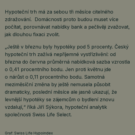
Hypoteční trh má za sebou tři měsíce citelného
zdražování. Domácnosti proto budou muset více
počítat, porovnávat nabídky bank a pečlivěji zvažovat,
jak dlouhou fixaci zvolit.
„Ještě v březnu byly hypotéky pod 5 procenty. Český
hypoteční trh zažívá nepříjemné vystřízlivění: od
března do června průměrná nabídková sazba vzrostla
o 0,41 procentního bodu. Jen proti květnu jde
o nárůst o 0,11 procentního bodu. Samotná
meziměsíční změna by ještě nemusela působit
dramaticky, poslední měsíce ale jasně ukazují, že
levnější hypotéky se zájemcům o bydlení znovu
vzdalují,“ říká Jiří Sýkora, hypoteční analytik
společnosti Swiss Life Select.
Graf: Swiss Life Hypoindex