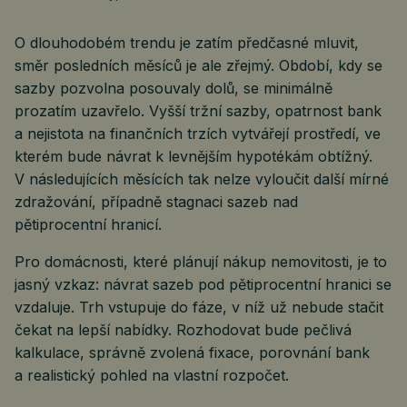
O dlouhodobém trendu je zatím předčasné mluvit,
směr posledních měsíců je ale zřejmý. Období, kdy se
sazby pozvolna posouvaly dolů, se minimálně
prozatím uzavřelo. Vyšší tržní sazby, opatrnost bank
a nejistota na finančních trzích vytvářejí prostředí, ve
kterém bude návrat k levnějším hypotékám obtížný.
V následujících měsících tak nelze vyloučit další mírné
zdražování, případně stagnaci sazeb nad
pětiprocentní hranicí.
Pro domácnosti, které plánují nákup nemovitosti, je to
jasný vzkaz: návrat sazeb pod pětiprocentní hranici se
vzdaluje. Trh vstupuje do fáze, v níž už nebude stačit
čekat na lepší nabídky. Rozhodovat bude pečlivá
kalkulace, správně zvolená fixace, porovnání bank
a realistický pohled na vlastní rozpočet.