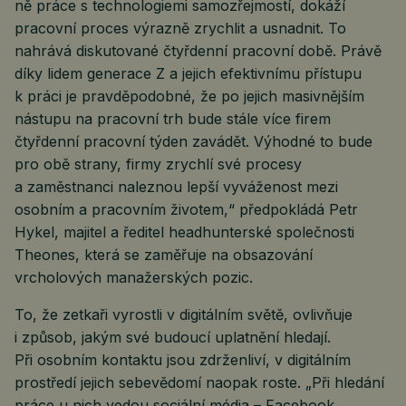
ně práce s technologiemi samozřejmostí, dokáží
pracovní proces výrazně zrychlit a usnadnit. To
nahrává diskutované čtyřdenní pracovní době. Právě
díky lidem generace Z a jejich efektivnímu přístupu
k práci je pravděpodobné, že po jejich masivnějším
nástupu na pracovní trh bude stále více firem
čtyřdenní pracovní týden zavádět. Výhodné to bude
pro obě strany, firmy zrychlí své procesy
a zaměstnanci naleznou lepší vyváženost mezi
osobním a pracovním životem,“ předpokládá Petr
Hykel, majitel a ředitel headhunterské společnosti
Theones, která se zaměřuje na obsazování
vrcholových manažerských pozic.
To, že zetkaři vyrostli v digitálním světě, ovlivňuje
i způsob, jakým své budoucí uplatnění hledají.
Při osobním kontaktu jsou zdrženliví, v digitálním
prostředí jejich sebevědomí naopak roste. „Při hledání
práce u nich vedou sociální média – Facebook