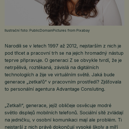
Ilustrační foto: PublicDomainPictures from Pixabay
Narodili se v letech 1997 až 2012, nejstarším z nich je
pod třicet a pracovní trh se na jejich hromadný nástup
teprve připravuje. O generaci Z se obvykle tvrdí, že je
netrpělivá, roztěkaná, závislá na digitálních
technologiích a žije ve virtuálním světě. Jaká bude
generace „zetkařů“ v pracovním prostředí? Zjišťovala
to personální agentura Advantage Consluting.
„Zetkaři“, generace, jejíž obličeje osvěcuje modré
světlo displejů mobilních telefonů. Sociální sítě zvládají
na jedničku, v osobní komunikaci mají ale problém. Ti
nejstarší z nich právě dokončují vysoké školy a míří