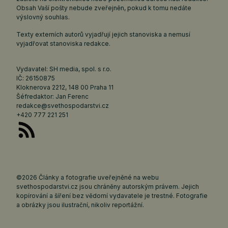
Obsah Vaší pošty nebude zveřejněn, pokud k tomu nedáte
výslovný souhlas.
Texty externích autorů vyjadřují jejich stanoviska a nemusí
vyjadřovat stanoviska redakce.
Vydavatel: SH media, spol. s r.o.
IČ: 26150875
Kloknerova 2212, 148 00 Praha 11
Šéfredaktor: Jan Ferenc
redakce@svethospodarstvi.cz
+420 777 221 251
©2026 Články a fotografie uveřejněné na webu
svethospodarstvi.cz jsou chráněny autorským právem. Jejich
kopírování a šíření bez vědomí vydavatele je trestné. Fotografie
a obrázky jsou ilustrační, nikoliv reportážní.