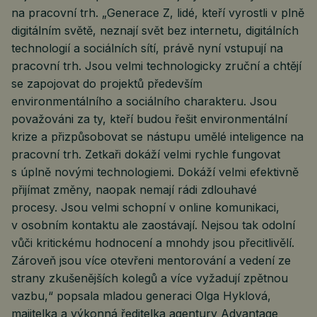
na pracovní trh. „Generace Z, lidé, kteří vyrostli v plně
digitálním světě, neznají svět bez internetu, digitálních
technologií a sociálních sítí, právě nyní vstupují na
pracovní trh. Jsou velmi technologicky zruční a chtějí
se zapojovat do projektů především
environmentálního a sociálního charakteru. Jsou
považováni za ty, kteří budou řešit environmentální
krize a přizpůsobovat se nástupu umělé inteligence na
pracovní trh. Zetkaři dokáží velmi rychle fungovat
s úplně novými technologiemi. Dokáží velmi efektivně
přijímat změny, naopak nemají rádi zdlouhavé
procesy. Jsou velmi schopní v online komunikaci,
v osobním kontaktu ale zaostávají. Nejsou tak odolní
vůči kritickému hodnocení a mnohdy jsou přecitlivělí.
Zároveň jsou více otevřeni mentorování a vedení ze
strany zkušenějších kolegů a více vyžadují zpětnou
vazbu,“ popsala mladou generaci Olga Hyklová,
majitelka a výkonná ředitelka agentury Advantage