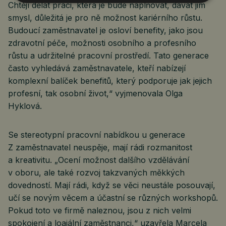
Chtějí dělat práci, která je bude naplňovat, dávat jim
smysl, důležitá je pro ně možnost kariérního růstu.
Budoucí zaměstnavatel je osloví benefity, jako jsou
zdravotní péče, možnosti osobního a profesního
růstu a udržitelné pracovní prostředí. Tato generace
často vyhledává zaměstnavatele, kteří nabízejí
komplexní balíček benefitů, který podporuje jak jejich
profesní, tak osobní život,“ vyjmenovala Olga
Hyklová.
Se stereotypní pracovní nabídkou u generace
Z zaměstnavatel neuspěje, mají rádi rozmanitost
a kreativitu. „Ocení možnost dalšího vzdělávání
v oboru, ale také rozvoj takzvaných měkkých
dovedností. Mají rádi, když se věci neustále posouvají,
učí se novým věcem a účastní se různých workshopů.
Pokud toto ve firmě naleznou, jsou z nich velmi
spokojení a loajální zaměstnanci,“ uzavřela Marcela