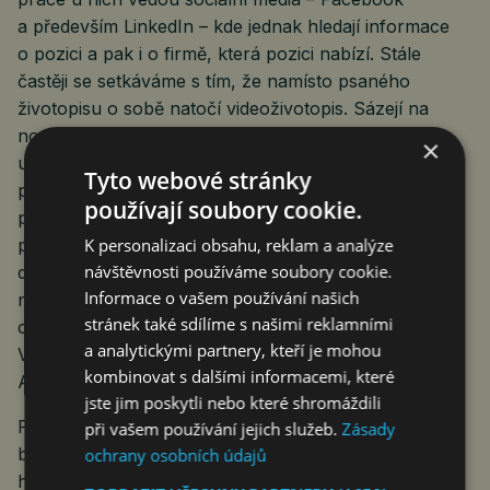
a především LinkedIn – kde jednak hledají informace
o pozici a pak i o firmě, která pozici nabízí. Stále
častěji se setkáváme s tím, že namísto psaného
životopisu o sobě natočí videoživotopis. Sázejí na
nové, neotřelé způsoby sebeprezentace a chtějí
×
udělat skvělý první dojem. Zatímco v online
Tyto webové stránky
prezentacích jsou si sebou jistí, během osobních
používají soubory cookie.
pohovorů se často setkáváme s tím, že se neumějí
K personalizaci obsahu, reklam a analýze
prodat. Přestože jsou ochotní pracovat v týmu,
návštěvnosti používáme soubory cookie.
dokonce mají velkou potřebu osobního kontaktu,
Informace o vašem používání našich
neumějí mezi sebou komunikovat. Než by za kolegou
stránek také sdílíme s našimi reklamními
osobně šli, raději mu napíší zprávu,“ všímá si Marcela
a analytickými partnery, kteří je mohou
Vyskoková, marketingová manažerka agentury
kombinovat s dalšími informacemi, které
Advantage Consulting.
jste jim poskytli nebo které shromáždili
Předtím, než se o práci začnou ucházet, si svého
při vašem používání jejich služeb.
Zásady
budoucího zaměstnavatele nejprve prolustrují. „Při
ochrany osobních údajů
hledání nové práce jsou velmi ovlivněni online