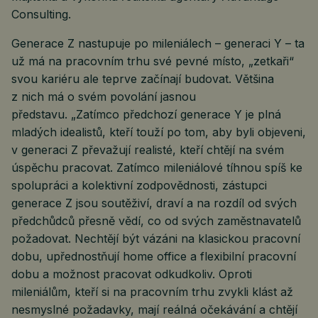
Consulting.
Generace Z nastupuje po mileniálech – generaci Y – ta
už má na pracovním trhu své pevné místo, „zetkaři“
svou kariéru ale teprve začínají budovat. Většina
z nich má o svém povolání jasnou
představu. „Zatímco předchozí generace Y je plná
mladých idealistů, kteří touží po tom, aby byli objeveni,
v generaci Z převažují realisté, kteří chtějí na svém
úspěchu pracovat. Zatímco mileniálové tíhnou spíš ke
spolupráci a kolektivní zodpovědnosti, zástupci
generace Z jsou soutěživí, draví a na rozdíl od svých
předchůdců přesně vědí, co od svých zaměstnavatelů
požadovat. Nechtějí být vázáni na klasickou pracovní
dobu, upřednostňují home office a flexibilní pracovní
dobu a možnost pracovat odkudkoliv. Oproti
mileniálům, kteří si na pracovním trhu zvykli klást až
nesmyslné požadavky, mají reálná očekávání a chtějí