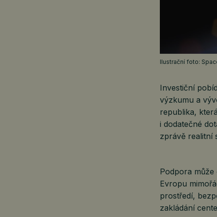
Ilustrační foto: Sp
Investiční pobí
výzkumu a vývo
republika, kter
i dodatečné dot
zprávě realitní 
Podpora může d
Evropu mimořád
prostředí, bezp
zakládání cent