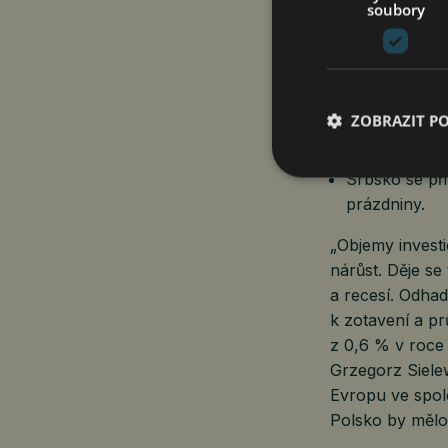
Maďarsko agr
soubory
právnických 
Polsko umožň
granty pro pr
a pro projek
ZOBRAZIT P
Rumunsko pos
zpracovatels
Srbsko se př
prázdniny.
„Objemy invest
nárůst. Děje s
a recesí. Odhad
k zotavení a p
z 0,6 % v roce
Grzegorz Siele
Evropu ve spole
Polsko by mělo