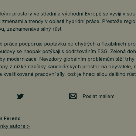
kými prostory ve střední a východní Evropě se vyvíjí v souv
i změnami a trendy v oblasti hybridní práce. Přestože regi
u, zaznamenává silný růst.
b práce podporuje poptávku po chytrých a flexibilních pro
 budovy se naopak potýkají s dodržováním ESG. Zelená do
eby modernizace. Navzdory globálním problémům těží trhy 
opy z nízké nabídky kancelářských prostor na obyvatele, 
 kvalifikované pracovní síly, což je hnací silou dalšího růst
Poslat mailem
n Ferenc
ánky autora >