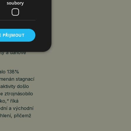
 z příjmu
soubory
době zvýšilo
ro) ekonomikou
E PŘIJMOUT
na investice do
nty a daňové
nalo 138%
amenán stagnací
aktivity došlo
e ztrojnásobilo
o,“ říká
ední a východní
hlení, přičemž