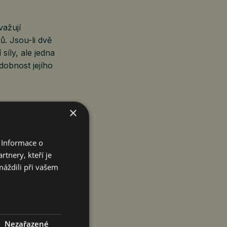
važují
ů. Jsou-li dvě
síly, ale jedna
dobnost jejího
×
 a dodatečné
 Informace o
eobecné daňové
tnery, kteří je
máždili při vašem
ory na
granty až do
Nezařazené