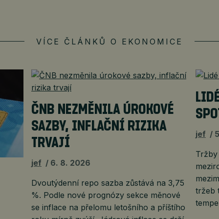
VÍCE ČLÁNKŮ O EKONOMICE
LID
ČNB NEZMĚNILA ÚROKOVÉ
SPO
SAZBY, INFLAČNÍ RIZIKA
jef
5
TRVAJÍ
Tržby
jef
6. 8. 2026
mezir
mezimě
Dvoutýdenní repo sazba zůstává na 3,75
tržeb 
%. Podle nové prognózy sekce měnové
tempe
se inflace na přelomu letošního a příštího