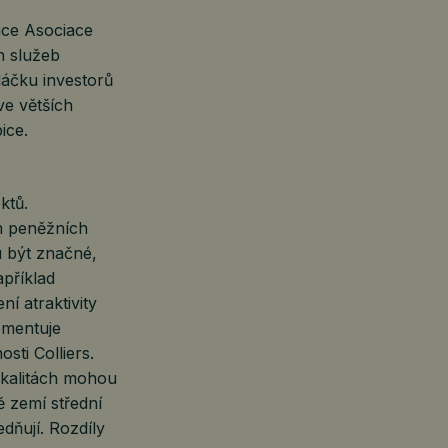
ace Asociace
h služeb
dáčku investorů
ve větších
bice.
ktů.
m peněžních
u být značné,
příklad
í atraktivity
omentuje
sti Colliers.
lokalitách mohou
ě zemí střední
dňují. Rozdíly