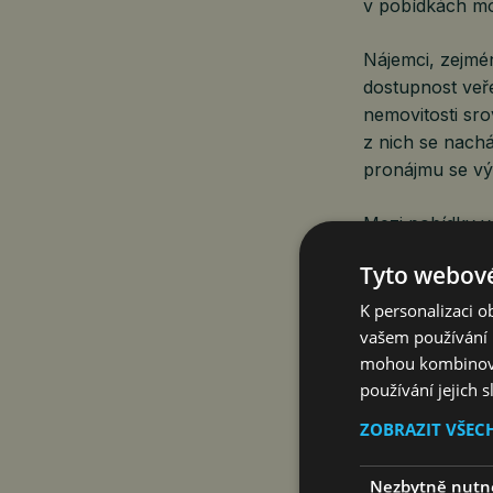
v pobídkách mo
Nájemci, zejmé
dostupnost veře
nemovitosti sro
z nich se nachá
pronájmu se vý
Mezi pobídky v 
Tyto webové
Česká republ
dotace na in
K personalizaci 
Bulharsko na
vašem používání n
úlevy.
mohou kombinovat
Chorvatsko p
používání jejich 
vytváření pra
ZOBRAZIT VŠEC
Estonsko má 
výše 2 milio
Nezbytně nutn