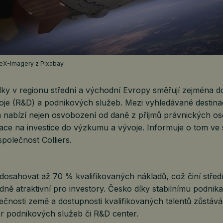
aceX-Imagery z Pixabay
dky v regionu střední a východní Evropy směřují zejména d
je (R&D) a podnikových služeb. Mezi vyhledávané destinac
á nabízí nejen osvobození od daně z příjmů právnických os
ace na investice do výzkumu a vývoje. Informuje o tom ve 
společnost Colliers.
osahovat až 70 % kvalifikovaných nákladů, což činí střed
ně atraktivní pro investory. Česko díky stabilnímu podnik
ečnosti země a dostupnosti kvalifikovaných talentů zůstává 
er podnikových služeb či R&D center.