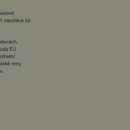
islosti
on zaostává za
storách,
hoda EU
střední
nízké míry
u.