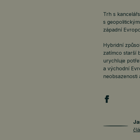
Trh s kancelářs
s geopolitickým
západní Evropo
Hybridní způso
zatímco starší
urychluje potř
a východní Evr
neobsazenosti a
Ja
čl