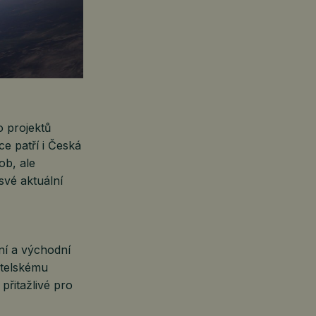
o projektů
e patří i Česká
ob, ale
své aktuální
ní a východní
atelskému
přitažlivé pro