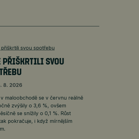
É PŘIŠKRTILI SVOU
TŘEBU
. 8. 2026
 v maloobchodě se v červnu reálně
očně zvýšily o 3,6 %, ovšem
síčně se snížily o 0,1 %. Růst
tak pokračuje, i když mírnějším
m.