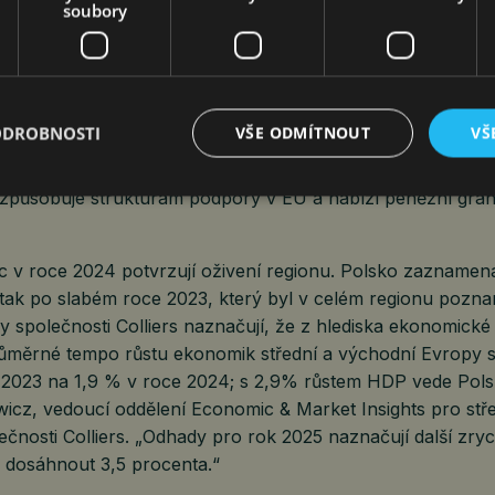
esivně vyjednává o peněžních grantech a úlevách na dani
soubory
osob až do výše 80 % po dobu maximálně 13 let.
uje získat maximální podporu povolenou EU a v poslední 
ůmyslová odvětví související s uhlíkově neutrální (net ze
ty spřažené s výzkumem a vývojem.
ODROBNOSTI
VŠE ODMÍTNOUT
VŠ
kytuje vysokou míru podpory, ale zaměřuje se především 
kého průmyslu.
izpůsobuje strukturám podpory v EU a nabízí peněžní gra
ic v roce 2024 potvrzují oživení regionu. Polsko zazname
e tak po slabém roce 2023, který byl v celém regionu pozn
y společnosti Colliers naznačují, že z hlediska ekonomické 
růměrné tempo růstu ekonomik střední a východní Evropy s
 2023 na 1,9 % v roce 2024; s 2,9% růstem HDP vede Polsk
wicz, vedoucí oddělení Economic & Market Insights pro stř
čnosti Colliers. „Odhady pro rok 2025 naznačují další zryc
 dosáhnout 3,5 procenta.“