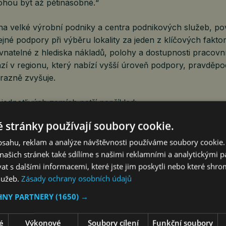
hou být až pětinásobné.“
na velké výrobní podniky a centra podnikových služeb, po
jné podpory při výběru lokality za jeden z klíčových faktor
vnatelné z hlediska nákladů, polohy a dostupnosti pracovní 
zí v regionu, který nabízí vyšší úroveň podpory, pravděpo
razně zvyšuje.
jednotlivých zemích patří například:
 stránky používají soubory cookie.
ika nabízí osvobození od daně z příjmů právnických osob
vestice do výzkumu a vývoje.
obsahu, reklam a analýze návštěvnosti používáme soubory cookie.
bízí vysokou míru podpory, ale spoléhá především na vš
ašich stránek také sdílíme s našimi reklamními a analytickými par
 s dalšími informacemi, které jste jim poskytli nebo které shro
oskytuje rozsáhlé daňové a peněžní pobídky, včetně podp
služeb.
Zásady ochrany osobních údajů
covních míst a investic do high-tech zařízení.
HNY PARTNERY
(1650) →
nižší míru podpory, ale dotuje projekty výzkumu a vývoje 
nů EUR.
é
Výkonové
Soubory cílení
Funkční soubory