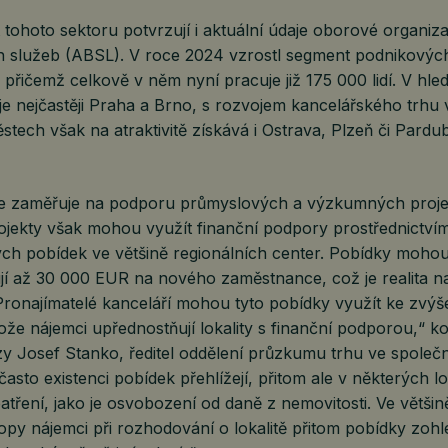
tohoto sektoru potvrzují i aktuální údaje oborové organiz
h služeb (ABSL). V roce 2024 vzrostl segment podnikovýc
přičemž celkově v něm nyní pracuje již 175 000 lidí. V hle
je nejčastěji Praha a Brno, s rozvojem kancelářského trhu 
stech však na atraktivitě získává i Ostrava, Plzeň či Pardu
se zaměřuje na podporu průmyslových a výzkumných proje
ojekty však mohou využít finanční podpory prostřednictví
ých pobídek ve většině regionálních center. Pobídky moho
jí až 30 000 EUR na nového zaměstnance, což je realita na
ronajímatelé kanceláří mohou tyto pobídky využít ke zvýšen
že nájemci upřednostňují lokality s finanční podporou,“ k
y Josef Stanko, ředitel oddělení průzkumu trhu ve společno
často existenci pobídek přehlížejí, přitom ale v některých 
patření, jako je osvobození od daně z nemovitosti. Ve většin
py nájemci při rozhodování o lokalitě přitom pobídky zohle