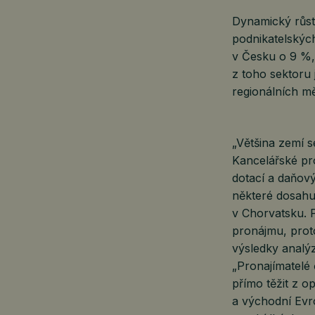
Dynamický růst 
podnikatelskýc
v Česku o 9 %, 
z toho sektoru 
regionálních mě
„Většina zemí 
Kancelářské pr
dotací a daňov
některé dosahu
v Chorvatsku. P
pronájmu, proto
výsledky analýz
„Pronajímatelé 
přímo těžit z o
a východní Evro