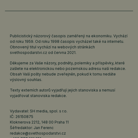
Publicistický názorový časopis zaměřený na ekonomiku. Vychází
od roku 1959. Od roku 1998 časopis vycházel také na internetu.
Obnovený titul vychází na webových stránkách
svethospodarstvi.cz
od června 2021.
Děkujeme za Vaše názory, podněty, polemiky a příspěvky, které
zašlete na elektronickou nebo pozemskou adresu naší redakce.
Obsah Vaší pošty nebude zveřejněn, pokud k tomu nedáte
výslovný souhlas.
Texty externích autorů vyjadřují jejich stanoviska a nemusí
vyjadřovat stanoviska redakce.
Vydavatel: SH media, spol. s r.o.
IČ: 26150875
Kloknerova 2212, 148 00 Praha 11
Šéfredaktor: Jan Ferenc
redakce@svethospodarstvi.cz