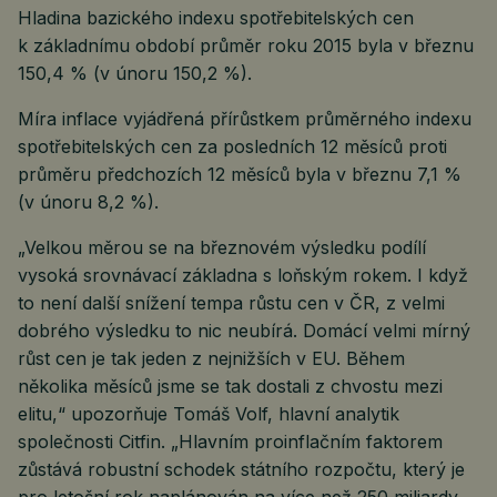
Hladina bazického indexu spotřebitelských cen
k základnímu období průměr roku 2015 byla v březnu
150,4 % (v únoru 150,2 %).
Míra inflace vyjádřená přírůstkem průměrného indexu
spotřebitelských cen za posledních 12 měsíců proti
průměru předchozích 12 měsíců byla v březnu 7,1 %
(v únoru 8,2 %).
„Velkou měrou se na březnovém výsledku podílí
vysoká srovnávací základna s loňským rokem. I když
to není další snížení tempa růstu cen v ČR, z velmi
dobrého výsledku to nic neubírá. Domácí velmi mírný
růst cen je tak jeden z nejnižších v EU. Během
několika měsíců jsme se tak dostali z chvostu mezi
elitu,“ upozorňuje Tomáš Volf, hlavní analytik
společnosti Citfin. „Hlavním proinflačním faktorem
zůstává robustní schodek státního rozpočtu, který je