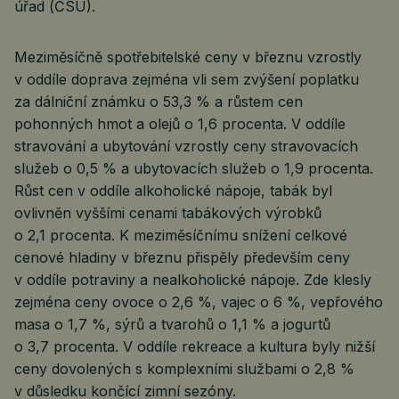
úřad (ČSÚ).
Meziměsíčně spotřebitelské ceny v březnu vzrostly
v oddíle doprava zejména vli sem zvýšení poplatku
za dálniční známku o 53,3 % a růstem cen
pohonných hmot a olejů o 1,6 procenta. V oddíle
stravování a ubytování vzrostly ceny stravovacích
služeb o 0,5 % a ubytovacích služeb o 1,9 procenta.
Růst cen v oddíle alkoholické nápoje, tabák byl
ovlivněn vyššími cenami tabákových výrobků
o 2,1 procenta. K meziměsíčnímu snížení celkové
cenové hladiny v březnu přispěly především ceny
v oddíle potraviny a nealkoholické nápoje. Zde klesly
zejména ceny ovoce o 2,6 %, vajec o 6 %, vepřového
masa o 1,7 %, sýrů a tvarohů o 1,1 % a jogurtů
o 3,7 procenta. V oddíle rekreace a kultura byly nižší
ceny dovolených s komplexními službami o 2,8 %
v důsledku končící zimní sezóny.