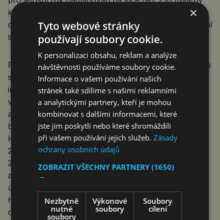
pro letošní rok naplánován na více než 250 miliardy
×
korun. Podle posledních dat se zdá, že by vláda tento
Tyto webové stránky
cíl měla bezpečně splnit a dál pokračovat ve snižování
schodku hospodaření i v příštím roce.“
používají soubory cookie.
K personalizaci obsahu, reklam a analýze
Podle předběžných výpočtů harmonizovaného indexu
návštěvnosti používáme soubory cookie.
spotřebitelských cen (HICP), jímž se porovnává
Informace o vašem používání našich
inflace v zemích Evropské unie,
stránek také sdílíme s našimi reklamními
vzrostl v březnu HICP v Česku meziměsíčně o 0,2 %
a analytickými partnery, kteří je mohou
a meziročně o 2,2% (v únoru také o 2,2 %). Podle
kombinovat s dalšími informacemi, které
jste jim poskytli nebo které shromáždili
bleskových odhadů Eurostatu
byla meziroční změna
při vašem používání jejich služeb.
Zásady
HICP v březnu 2024 za eurozónu 2,4 % (v únoru
ochrany osobních údajů
2,6 %), v Německu 2,3 % a na Slovensku
2,5 %. Nejvyšší byla v březnu v Chorvatsku (4,9 %)
ZOBRAZIT VŠECHNY PARTNERY
(1650)
a nejnižší v Litvě (0,3 %). Podle předběžných
→
údajů Eurostatu byla meziroční změna
HICP 27 členských zemí EU v únoru 2,8 %, což bylo
Nezbytně
Výkonové
Soubory
nutné
soubory
cílení
o 0,3 procentního bodu méně než v lednu. Nejvyšší
soubory