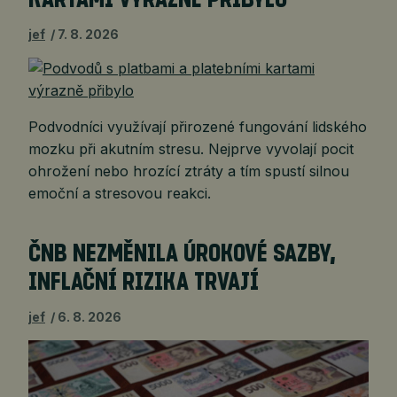
KARTAMI VÝRAZNĚ PŘIBYLO
jef
7. 8. 2026
Podvodníci využívají přirozené fungování lidského
mozku při akutním stresu. Nejprve vyvolají pocit
ohrožení nebo hrozící ztráty a tím spustí silnou
emoční a stresovou reakci.
ČNB NEZMĚNILA ÚROKOVÉ SAZBY,
INFLAČNÍ RIZIKA TRVAJÍ
jef
6. 8. 2026