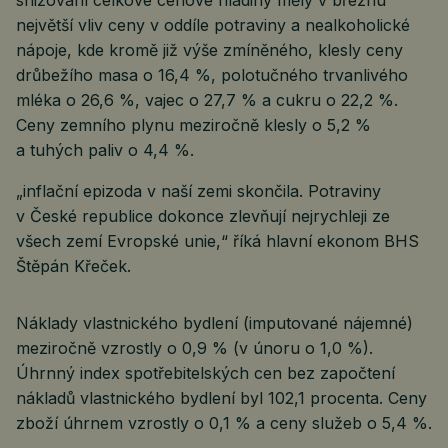
snižování celkové cenové hladiny měly v březnu
největší vliv ceny v oddíle potraviny a nealkoholické
nápoje, kde kromě již výše zmíněného, klesly ceny
drůbežího masa o 16,4 %, polotučného trvanlivého
mléka o 26,6 %, vajec o 27,7 % a cukru o 22,2 %.
Ceny zemního plynu meziročně klesly o 5,2 %
a tuhých paliv o 4,4 %.
„inflační epizoda v naší zemi skončila. Potraviny
v České republice dokonce zlevňují nejrychleji ze
všech zemí Evropské unie,“ říká hlavní ekonom BHS
Štěpán Křeček.
Náklady vlastnického bydlení (imputované nájemné)
meziročně vzrostly o 0,9 % (v únoru o 1,0 %).
Úhrnný index spotřebitelských cen bez započtení
nákladů vlastnického bydlení byl 102,1 procenta. Ceny
zboží úhrnem vzrostly o 0,1 % a ceny služeb o 5,4 %.