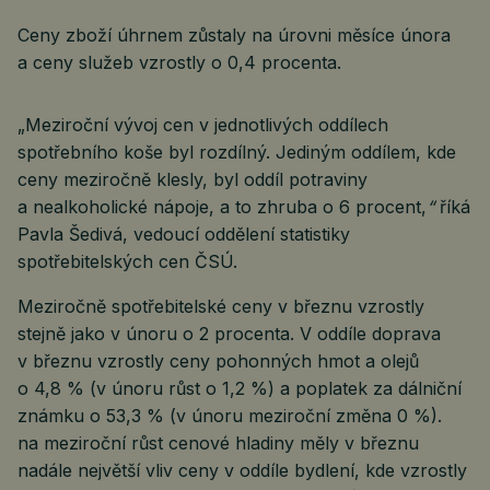
Ceny zboží úhrnem zůstaly na úrovni měsíce února
a ceny služeb vzrostly o 0,4 procenta.
„Meziroční vývoj cen v jednotlivých oddílech
spotřebního koše byl rozdílný. Jediným oddílem, kde
ceny meziročně klesly, byl oddíl potraviny
a nealkoholické nápoje, a to zhruba o 6 procent,
“
říká
Pavla Šedivá, vedoucí oddělení statistiky
spotřebitelských cen ČSÚ.
Meziročně spotřebitelské ceny v březnu vzrostly
stejně jako v únoru o 2 procenta. V oddíle doprava
v březnu vzrostly ceny pohonných hmot a olejů
o 4,8 % (v únoru růst o 1,2 %) a poplatek za dálniční
známku o 53,3 % (v únoru meziroční změna 0 %).
na meziroční růst cenové hladiny měly v březnu
nadále největší vliv ceny v oddíle bydlení, kde vzrostly