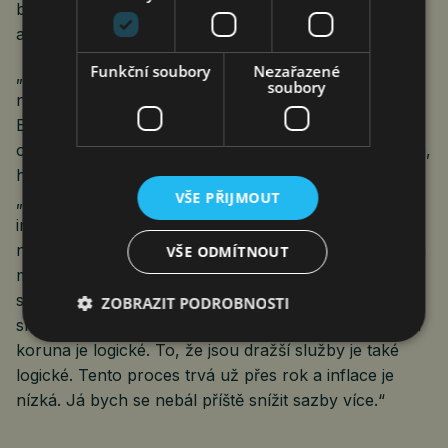
byla v únoru v Rumunsku (7,1 %) a nejnižší v Dánsku
a v Lotyšsku (shodně 0,6 %).
Funkční soubory
Nezařazené
„Máme stále nižší inflaci než v EU. A to i přesto, že
soubory
nám rok tvrdili, že máme vysokou inflaci kvůli koruně.
Evidentně to byla lež s politickým
opodstatněním,“komentuje údaje ČSÚ Vladimír Pikora,
hlavní ekonom skupiny Comfort Finance Group.
VŠE PŘIJMOUT
„Z pohledu centrální banky je klíčové, že jsme na
inflačním cíli. Už není třeba tlačit inflaci níž. Proto je
nutné snížit úrokové sazby. Jenže centrální banka na
VŠE ODMÍTNOUT
můj vkus snižuje úrokové sazby pomalu. Jako důvod
se uvádí strach z oslabení koruny a vyšší ceny
ZOBRAZIT PODROBNOSTI
služeb. Podle mě je oboje přeceňované. To, že oslabí
koruna je logické. To, že jsou dražší služby je také
logické. Tento proces trvá už přes rok a inflace je
nízká. Já bych se nebál příště snížit sazby více.“