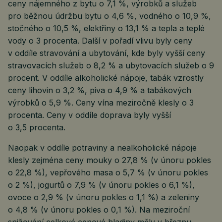
ceny nájemného z bytu o 7,1 %, výrobků a služeb
pro běžnou údržbu bytu o 4,6 %, vodného o 10,9 %,
stočného o 10,5 %, elektřiny o 13,1 % a tepla a teplé
vody o 3 procenta. Další v pořadí vlivu byly ceny
v oddíle stravování a ubytování, kde byly vyšší ceny
stravovacích služeb o 8,2 % a ubytovacích služeb o 9
procent. V oddíle alkoholické nápoje, tabák vzrostly
ceny lihovin o 3,2 %, piva o 4,9 % a tabákových
výrobků o 5,9 %. Ceny vína meziročně klesly o 3
procenta. Ceny v oddíle doprava byly vyšší
o 3,5 procenta.
Naopak v oddíle potraviny a nealkoholické nápoje
klesly zejména ceny mouky o 27,8 % (v únoru pokles
o 22,8 %), vepřového masa o 5,7 % (v únoru pokles
o 2 %), jogurtů o 7,9 % (v únoru pokles o 6,1 %),
ovoce o 2,9 % (v únoru pokles o 1,1 %) a zeleniny
o 4,8 % (v únoru pokles o 0,1 %). Na meziroční