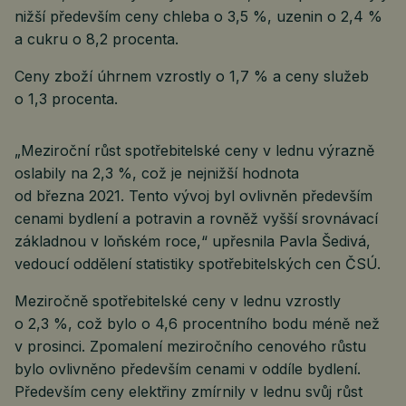
nižší především ceny chleba o 3,5 %, uzenin o 2,4 %
a cukru o 8,2 procenta.
Ceny zboží úhrnem vzrostly o 1,7 % a ceny služeb
o 1,3 procenta.
„Meziroční růst spotřebitelské ceny v lednu výrazně
oslabily na 2,3 %, což je nejnižší hodnota
od března 2021. Tento vývoj byl ovlivněn především
cenami bydlení a potravin a rovněž vyšší srovnávací
základnou v loňském roce,“ upřesnila Pavla Šedivá,
vedoucí oddělení statistiky spotřebitelských cen ČSÚ.
Meziročně spotřebitelské ceny v lednu vzrostly
o 2,3 %, což bylo o 4,6 procentního bodu méně než
v prosinci. Zpomalení meziročního cenového růstu
bylo ovlivněno především cenami v oddíle bydlení.
Především ceny elektřiny zmírnily v lednu svůj růst