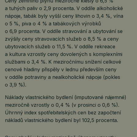
Ceny zemního plynu meziročně klesly o 6,5 %
a tuhých paliv o 2,9 procenta. V oddíle alkoholické
nápoje, tabák byly vyšší ceny lihovin o 3,4 %, vína
o 5 %, piva o 4 % a tabákových výrobků
o 6,9 procenta. V oddíle stravování a ubytování se
zvýšily ceny stravovacích služeb o 8,5 % a ceny
ubytovacích služeb o 11,5 %. V oddíle rekreace
a kultura vzrostly ceny dovolených s komplexními
službami o 3,4 %. K meziročnímu snížení celkové
cenové hladiny přispěly v lednu především ceny
v oddíle potraviny a nealkoholické nápoje (pokles
o 3,9 %).
Náklady vlastnického bydlení (imputované nájemné)
meziročně vzrostly o 0,4 % (v prosinci o 0,6 %).
Úhrnný index spotřebitelských cen bez započtení
nákladů vlastnického bydlení byl 102,5 procenta.