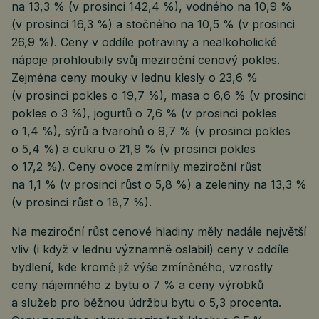
na 13,3 % (v prosinci 142,4 %), vodného na 10,9 %
(v prosinci 16,3 %) a stočného na 10,5 % (v prosinci
26,9 %). Ceny v oddíle potraviny a nealkoholické
nápoje prohloubily svůj meziroční cenový pokles.
Zejména ceny mouky v lednu klesly o 23,6 %
(v prosinci pokles o 19,7 %), masa o 6,6 % (v prosinci
pokles o 3 %), jogurtů o 7,6 % (v prosinci pokles
o 1,4 %), sýrů a tvarohů o 9,7 % (v prosinci pokles
o 5,4 %) a cukru o 21,9 % (v prosinci pokles
o 17,2 %). Ceny ovoce zmírnily meziroční růst
na 1,1 % (v prosinci růst o 5,8 %) a zeleniny na 13,3 %
(v prosinci růst o 18,7 %).
Na meziroční růst cenové hladiny měly nadále největší
vliv (i když v lednu významně oslabil) ceny v oddíle
bydlení, kde kromě již výše zmíněného, vzrostly
ceny nájemného z bytu o 7 % a ceny výrobků
a služeb pro běžnou údržbu bytu o 5,3 procenta.