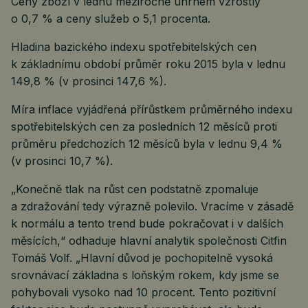
Ceny zboží v lednu meziročně úhrnem vzrostly
o 0,7 % a ceny služeb o 5,1 procenta.
Hladina bazického indexu spotřebitelských cen
k základnímu období průměr roku 2015 byla v lednu
149,8 % (v prosinci 147,6 %).
Míra inflace vyjádřená přírůstkem průměrného indexu
spotřebitelských cen za posledních 12 měsíců proti
průměru předchozích 12 měsíců byla v lednu 9,4 %
(v prosinci 10,7 %).
„Konečně tlak na růst cen podstatně zpomaluje
a zdražování tedy výrazně polevilo. Vracíme v zásadě
k normálu a tento trend bude pokračovat i v dalších
měsících,“ odhaduje hlavní analytik společnosti Citfin
Tomáš Volf. „Hlavní důvod je pochopitelně vysoká
srovnávací základna s loňským rokem, kdy jsme se
pohybovali vysoko nad 10 procent. Tento pozitivní