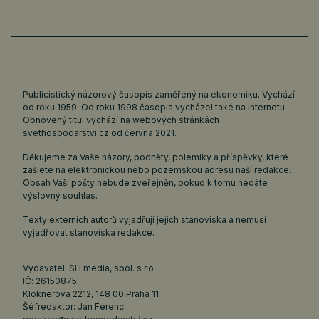
Publicistický názorový časopis zaměřený na ekonomiku. Vychází
od roku 1959. Od roku 1998 časopis vycházel také na internetu.
Obnovený titul vychází na webových stránkách
svethospodarstvi.cz
od června 2021.
Děkujeme za Vaše názory, podněty, polemiky a příspěvky, které
zašlete na elektronickou nebo pozemskou adresu naší redakce.
Obsah Vaší pošty nebude zveřejněn, pokud k tomu nedáte
výslovný souhlas.
Texty externích autorů vyjadřují jejich stanoviska a nemusí
vyjadřovat stanoviska redakce.
Vydavatel: SH media, spol. s r.o.
IČ: 26150875
Kloknerova 2212, 148 00 Praha 11
Šéfredaktor: Jan Ferenc