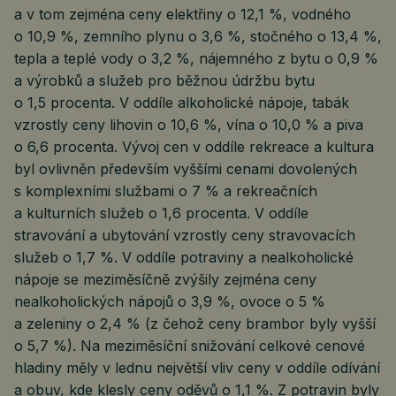
a v tom zejména ceny elektřiny o 12,1 %, vodného
o 10,9 %, zemního plynu o 3,6 %, stočného o 13,4 %,
tepla a teplé vody o 3,2 %, nájemného z bytu o 0,9 %
a výrobků a služeb pro běžnou údržbu bytu
o 1,5 procenta. V oddíle alkoholické nápoje, tabák
vzrostly ceny lihovin o 10,6 %, vína o 10,0 % a piva
o 6,6 procenta. Vývoj cen v oddíle rekreace a kultura
byl ovlivněn především vyššími cenami dovolených
s komplexními službami o 7 % a rekreačních
a kulturních služeb o 1,6 procenta. V oddíle
stravování a ubytování vzrostly ceny stravovacích
služeb o 1,7 %. V oddíle potraviny a nealkoholické
nápoje se meziměsíčně zvýšily zejména ceny
nealkoholických nápojů o 3,9 %, ovoce o 5 %
a zeleniny o 2,4 % (z čehož ceny brambor byly vyšší
o 5,7 %). Na meziměsíční snižování celkové cenové
hladiny měly v lednu největší vliv ceny v oddíle odívání
a obuv, kde klesly ceny oděvů o 1,1 %. Z potravin byly