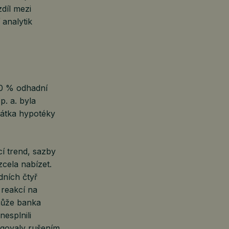
díl mezi
 analytik
80 % odhadní
p. a. byla
látka hypotéky
cí trend, sazby
zcela nabízet.
dních čtyř
 reakcí na
 může banka
esplnili
eagovaly rušením