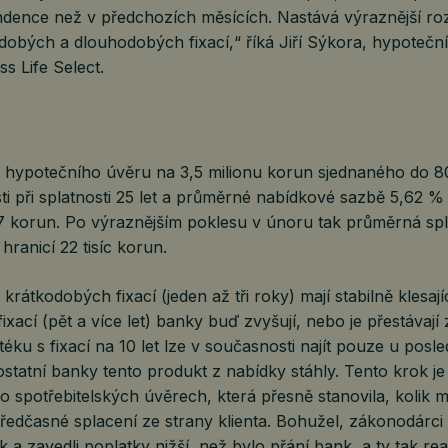
ndence než v předchozích měsících. Nastává výraznější roz
obých a dlouhodobých fixací,“ říká Jiří Sýkora, hypoteční
ss Life Select.
a hypotečního úvěru na 3,5 milionu korun sjednaného do 
i při splatnosti 25 let a průměrné nabídkové sazbě 5,62 % 
7 korun. Po výraznějším poklesu v únoru tak průměrná sp
hranicí 22 tisíc korun.
krátkodobých fixací (jeden až tři roky) mají stabilně klesají
xací (pět a více let) banky buď zvyšují, nebo je přestávají 
éku s fixací na 10 let lze v současnosti najít pouze u posle
statní banky tento produkt z nabídky stáhly. Tento krok je
o spotřebitelských úvěrech, která přesně stanovila, kolik
edčasné splacení ze strany klienta. Bohužel, zákonodárci n
a zavedli poplatky nižší, než bylo přání bank, a ty tak r