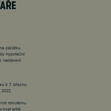
JAŘE
na začátku
ěly hypoteční
o nastavení
xu k 7. březnu
a 2022.
proti minulému
rovat ještě