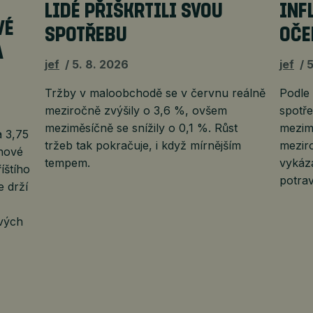
LIDÉ PŘIŠKRTILI SVOU
INF
VÉ
SPOTŘEBU
OČE
A
jef
5. 8. 2026
jef
5
Tržby v maloobchodě se v červnu reálně
Podle
meziročně zvýšily o 3,6 %, ovšem
spotře
meziměsíčně se snížily o 0,1 %. Růst
mezim
 3,75
tržeb tak pokračuje, i když mírnějším
meziro
nové
tempem.
vykáza
íštího
potrav
e drží
ových