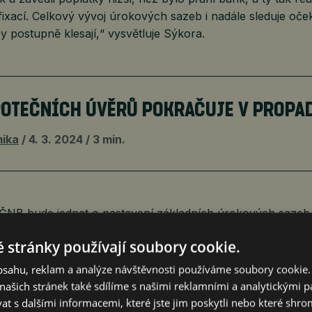
ixací. Celkový vývoj úrokových sazeb i nadále sleduje oče
 postupně klesají,“ vysvětluje Sýkora.
POTEČNÍCH ÚVĚRŮ POKRAČUJE V PROPA
ika
4. 3. 2024
3 min.
ČNB bude jednat o nastavení základních úrokových sazeb 
dnu dostala jen mírně nad dvouprocentní cíl centrální banky
 stránky používají soubory cookie.
snížení základní sazby o půl procentního bodu na 6,25 
ěnové politiky pokračovat.
obsahu, reklam a analýze návštěvnosti používáme soubory cookie.
ašich stránek také sdílíme s našimi reklamními a analytickými par
po sazba by na březnovém zasedání bankovní rady mohla
 s dalšími informacemi, které jste jim poskytli nebo které shro