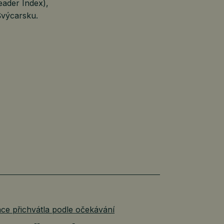
eader Index),
 Švýcarsku.