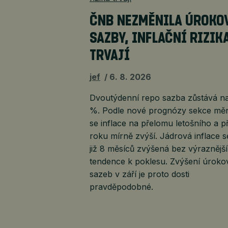
ČNB NEZMĚNILA ÚROKO
SAZBY, INFLAČNÍ RIZIK
TRVAJÍ
jef
6. 8. 2026
Dvoutýdenní repo sazba zůstává na
%. Podle nové prognózy sekce mě
se inflace na přelomu letošního a př
roku mírně zvýší. Jádrová inflace s
již 8 měsíců zvýšená bez výraznější
tendence k poklesu. Zvýšení úrok
sazeb v září je proto dosti
pravděpodobné.