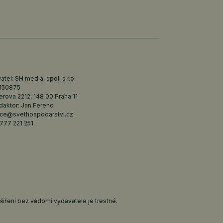
tel: SH media, spol. s r.o.
6150875
erova 2212, 148 00 Praha 11
daktor: Jan Ferenc
ce@svethospodarstvi.cz
777 221 251
íření bez vědomí vydavatele je trestné.