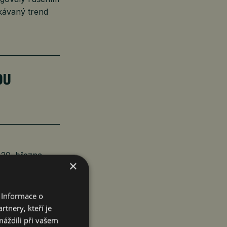
kávaný trend
DU
20. března.
×
% by měla ČNB
 Informace o
tnery, kteří je
 klesnout podle
máždili při vašem