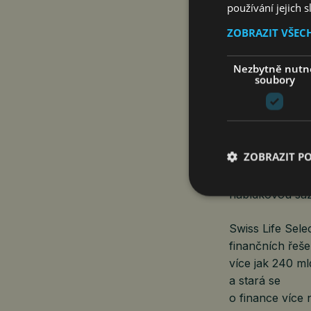
odhadů analyti
používání jejich 
hypoteční bank
ZOBRAZIT VŠEC
mohly snížit až
pokles by měl 
Nezbytně nutn
snižování cen 
soubory
o refinancován
levnějšími hypo
To naopak může 
ZOBRAZIT P
Swiss Life Hyp
nabídkovou saz
Swiss Life Sele
finančních řeše
více jak 240 ml
a stará se
o finance více 