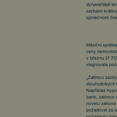
dynamičtější te
sazbami krátkod
společnosti Swi
Měsíční splátk
ceny nemovitost
v březnu 21 73
stagnovala pod 
„Zatímco sazby 
dlouhodobých fi
Například hypot
bank, zatímco o
novelu zákona 
požadovat za př
požadavky bank 