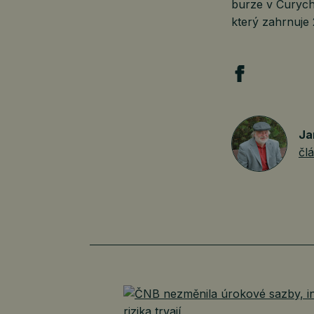
burze v Curych
který zahrnuje
Ja
čl