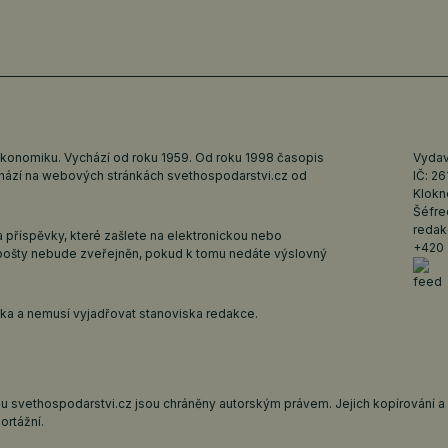
ekonomiku. Vychází od roku 1959. Od roku 1998 časopis
Vydava
ychází na webových stránkách
svethospodarstvi.cz
od
IČ: 2
Klokn
Šéfre
redak
 příspěvky, které zašlete na elektronickou nebo
+420 
pošty nebude zveřejněn, pokud k tomu nedáte výslovný
iska a nemusí vyjadřovat stanoviska redakce.
 svethospodarstvi.cz jsou chráněny autorským právem. Jejich kopírování a š
ortážní.