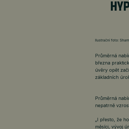
HYP
Ilustrační foto: Sha
Průměrná nabíd
března praktic
úvěry opět začí
základních úro
Průměrná nabíd
nepatrně vzrost
„I přesto, že 
měsíci, vývoj 