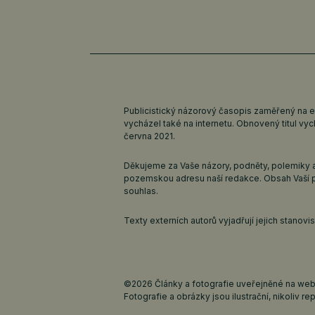
Publicistický názorový časopis zaměřený na 
vycházel také na internetu. Obnovený titul v
června 2021.
Děkujeme za Vaše názory, podněty, polemiky a
pozemskou adresu naší redakce. Obsah Vaší 
souhlas.
Texty externích autorů vyjadřují jejich stanov
©2026 Články a fotografie uveřejněné na webu
Fotografie a obrázky jsou ilustrační, nikoliv rep