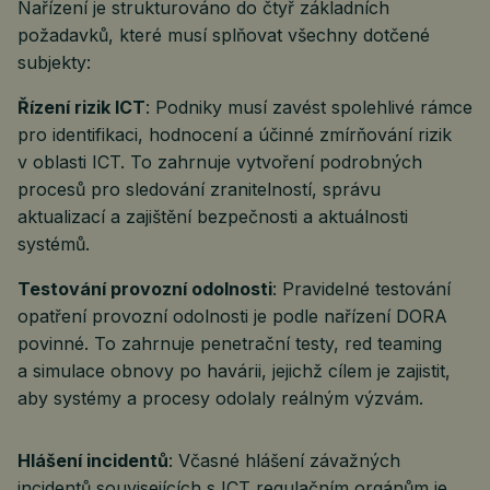
Nařízení je strukturováno do čtyř základních
požadavků, které musí splňovat všechny dotčené
subjekty:
Řízení rizik ICT
: Podniky musí zavést spolehlivé rámce
pro identifikaci, hodnocení a účinné zmírňování rizik
v oblasti ICT. To zahrnuje vytvoření podrobných
procesů pro sledování zranitelností, správu
aktualizací a zajištění bezpečnosti a aktuálnosti
systémů.
Testování provozní odolnosti
: Pravidelné testování
opatření provozní odolnosti je podle nařízení DORA
povinné. To zahrnuje penetrační testy, red teaming
a simulace obnovy po havárii, jejichž cílem je zajistit,
aby systémy a procesy odolaly reálným výzvám.
Hlášení incidentů
: Včasné hlášení závažných
incidentů souvisejících s ICT regulačním orgánům je