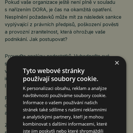
Pokud vaše organizace ještě není plně v souladu
s nařízením DORA, je čas na okamžitá opatření.
Nesplnění požadavků může mít za následek sankce
vyplývající z právních předpisů, poškození pověsti
a provozní zranitelnost, která ohrožuje vaše
podnikání. Jak postupovat?
Proveďte analýzu nedostatků. Vyhodnoťte své
×
současné procesy a identifikujte kritické nedostatky
Tyto webové stránky
v oblasti řízení rizik ICT, testování odolnosti, hlášení
používají soubory cookie.
incidentů a dohledu třetích stran (podle DORA i všech
ITS/RTS).
K personalizaci obsahu, reklam a analýze
návštěvnosti používáme soubory cookie.
Posilte plány reakce na incidenty. Ujistěte se, že máte
Informace o vašem používání našich
dobře definovaný rámec pro identifikaci, řízení
stránek také sdílíme s našimi reklamními
a rychlé hlášení incidentů ICT.
a analytickými partnery, kteří je mohou
kombinovat s dalšími informacemi, které
Zlepšete řízení rizik třetích stran. Spolupracujte se
jste jim poskytli nebo které shromáždili
svými externími poskytovateli ICT, abyste sladili