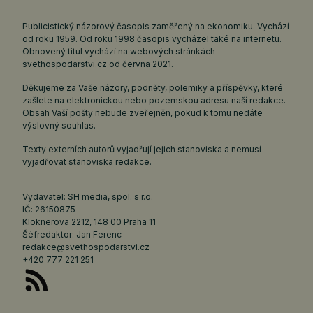
Publicistický názorový časopis zaměřený na ekonomiku. Vychází
od roku 1959. Od roku 1998 časopis vycházel také na internetu.
Obnovený titul vychází na webových stránkách
svethospodarstvi.cz
od června 2021.
Děkujeme za Vaše názory, podněty, polemiky a příspěvky, které
zašlete na elektronickou nebo pozemskou adresu naší redakce.
Obsah Vaší pošty nebude zveřejněn, pokud k tomu nedáte
výslovný souhlas.
Texty externích autorů vyjadřují jejich stanoviska a nemusí
vyjadřovat stanoviska redakce.
Vydavatel: SH media, spol. s r.o.
IČ: 26150875
Kloknerova 2212, 148 00 Praha 11
Šéfredaktor: Jan Ferenc
redakce@svethospodarstvi.cz
+420 777 221 251