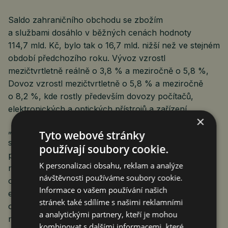
Saldo zahraničního obchodu se zbožím
a službami dosáhlo v běžných cenách hodnoty
114,7 mld. Kč, bylo tak o 16,7 mld. nižší než ve stejném
období předchozího roku. Vývoz vzrostl
mezičtvrtletně reálně o 3,8 % a meziročně o 5,8 %,
Dovoz vzrostl mezičtvrtletně o 5,8 % a meziročně
o 8,2 %, kde rostly především dovozy počítačů,
elektronických a optických přístrojů a zařízení.
×
„Ve vyšším růstu dovozu se zrcadlí pokračující růst
Tyto webové stránky
spotřeby domácností. To zákonitě zvyšuje také
používají soubory cookie.
poptávku po zboží ze zahraničí. Na straně vývozu je
K personalizaci obsahu, reklam a analýze
naopak znát, že by se česká ekonomika potřebovala
návštěvnosti používáme soubory cookie.
opřít o větší objednávky z Německa. Jenže německá
Informace o vašem používání našich
ekonomika může být vsoučasné době ráda za růst
stránek také sdílíme s našimi reklamními
o několik desetin procenta. Předstihové indikátory
a analytickými partnery, kteří je mohou
nenaznačují, že by se u našich západních sousedů
kombinovat s dalšími informacemi, které