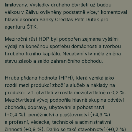
limitovaný. Výsledky druhého čtvrtletí už budou
válkou v Zálivu ovlivněny podstatně více,“ komentoval
hlavní ekonom Banky Creditas Petr Dufek pro
agenturu ČTK.
Meziroční růst HDP byl podpořen zejména vyššími
výdaji na konečnou spotřebu domácností a tvorbou
hrubého fixního kapitálu. Negativní vliv měla změna
stavu zásob a saldo zahraničního obchodu.
Hrubá přidaná hodnota (HPH), která vzniká jako
rozdíl mezi produkcí zboží a služeb a náklady na
produkci, v 1. čtvrtletí vzrostla mezičtvrtletně o 0,2 %.
Mezičtvrtletní vývoj podpořila hlavně skupina odvětví
obchodu, dopravy, ubytování a pohostinství
(+0,4 %), peněžnictví a pojišťovnictví (+4,3 %)
a profesní, vědecké, technické a administrativní
činnosti (+0,9 %). Dařilo se také stavebnictví (+0,2 %)