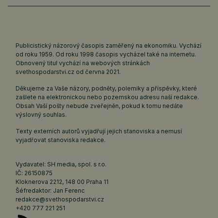
Publicistický názorový časopis zaměřený na ekonomiku. Vychází
od roku 1959. Od roku 1998 časopis vycházel také na internetu.
Obnovený titul vychází na webových stránkách
svethospodarstvi.cz
od června 2021.
Děkujeme za Vaše názory, podněty, polemiky a příspěvky, které
zašlete na elektronickou nebo pozemskou adresu naší redakce.
Obsah Vaší pošty nebude zveřejněn, pokud k tomu nedáte
výslovný souhlas.
Texty externích autorů vyjadřují jejich stanoviska a nemusí
vyjadřovat stanoviska redakce.
Vydavatel: SH media, spol. s r.o.
IČ: 26150875
Kloknerova 2212, 148 00 Praha 11
Šéfredaktor: Jan Ferenc
redakce@svethospodarstvi.cz
+420 777 221 251