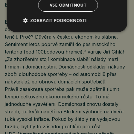
Bureš, hlavní ekonom skupiny ČSOB.
VŠE ODMÍTNOUT
ZOBRAZIT PODROBNOSTI
Ekonomiku budou dál podporovat útraty českých
domácností. „Bojíme se ale, že se tato podpora bude
tenčit. Proč? Důvěra v českou ekonomiku slábne.
Sentiment letos poprvé zamířil do pesimistického
teritoria (pod 100bodovou hranici),“ varuje Jiří Cihlář.
„Za zhoršením stojí kombinace slabší nálady mezi
firmami i domácnostmi. Domácnosti odkládají nákupy
zboží dlouhodobé spotřeby – od automobilů přes
nábytek až po obnovu domácích spotřebičů.
Právě zaseknutá spotřeba pak může zpětně tlumit
tempo celkového ekonomického růstu. To má
jednoduché vysvětlení. Domácnosti znovu dostaly
strach, že kvůli napětí na Blízkém východě na dveře
ťuká vysoká inflace. Pokud by šláply na výdajovou
brzdu, byl by to zásadní problém pro růst
HDP. Vystrašené domácnosti tak mohou přispět