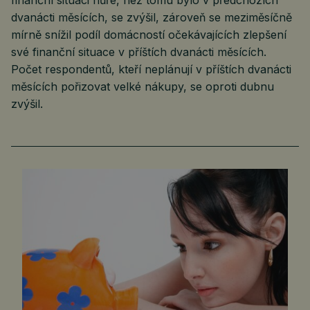
finanční situaci hůře, než tomu bylo v předchozích
dvanácti měsících, se zvýšil, zároveň se meziměsíčně
mírně snížil podíl domácností očekávajících zlepšení
své finanční situace v příštích dvanácti měsících.
Počet respondentů, kteří neplánují v příštích dvanácti
měsících pořizovat velké nákupy, se oproti dubnu
zvýšil.