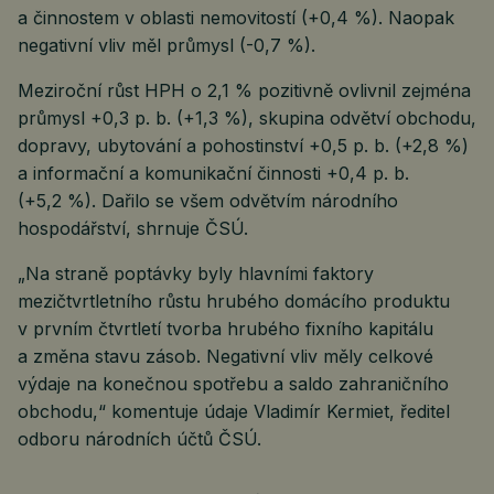
a činnostem v oblasti nemovitostí (+0,4 %). Naopak
negativní vliv měl průmysl (-0,7 %).
Meziroční růst HPH o 2,1 % pozitivně ovlivnil zejména
průmysl +0,3 p. b. (+1,3 %), skupina odvětví obchodu,
dopravy, ubytování a pohostinství +0,5 p. b. (+2,8 %)
a informační a komunikační činnosti +0,4 p. b.
(+5,2 %). Dařilo se všem odvětvím národního
hospodářství, shrnuje ČSÚ.
„Na straně poptávky byly hlavními faktory
mezičtvrtletního růstu hrubého domácího produktu
v prvním čtvrtletí tvorba hrubého fixního kapitálu
a změna stavu zásob. Negativní vliv měly celkové
výdaje na konečnou spotřebu a saldo zahraničního
obchodu,“ komentuje údaje Vladimír Kermiet, ředitel
odboru národních účtů ČSÚ.