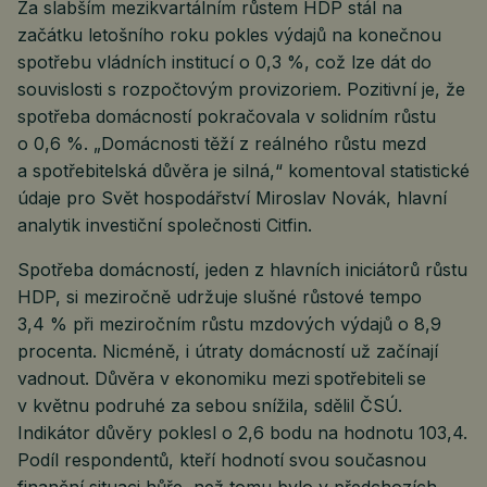
Za slabším mezikvartálním růstem HDP stál na
začátku letošního roku pokles výdajů na konečnou
spotřebu vládních institucí o 0,3 %, což lze dát do
souvislosti s rozpočtovým provizoriem. Pozitivní je, že
spotřeba domácností pokračovala v solidním růstu
o 0,6 %. „Domácnosti těží z reálného růstu mezd
a spotřebitelská důvěra je silná,“ komentoval statistické
údaje pro Svět hospodářství Miroslav Novák, hlavní
analytik investiční společnosti Citfin.
Spotřeba domácností, jeden z hlavních iniciátorů růstu
HDP, si meziročně udržuje slušné růstové tempo
3,4 % při meziročním růstu mzdových výdajů o 8,9
procenta. Nicméně, i útraty domácností už začínají
vadnout. Důvěra v ekonomiku mezi
spotřebiteli
se
v květnu podruhé za sebou snížila, sdělil ČSÚ.
Indikátor důvěry poklesl o 2,6 bodu na hodnotu 103,4.
Podíl respondentů, kteří hodnotí svou současnou