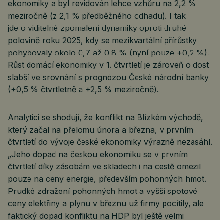
ekonomiky a byl revidován lehce vzhůru na 2,2 %
meziročně (z 2,1 % předběžného odhadu). I tak
jde o viditelné zpomalení dynamiky oproti druhé
polovině roku 2025, kdy se mezikvartální přírůstky
pohybovaly okolo 0,7 až 0,8 % (nyní pouze +0,2 %).
Růst domácí ekonomiky v 1. čtvrtletí je zároveň o dost
slabší ve srovnání s prognózou České národní banky
(+0,5 % čtvrtletně a +2,5 % meziročně).
Analytici se shodují, že konflikt na Blízkém východě,
který začal na přelomu února a března, v prvním
čtvrtletí do vývoje české ekonomiky výrazně nezasáhl.
„Jeho dopad na českou ekonomiku se v prvním
čtvrtletí díky zásobám ve skladech i na cestě omezil
pouze na ceny energie, především pohonných hmot.
Prudké zdražení pohonných hmot a vyšší spotové
ceny elektřiny a plynu v březnu už firmy pocítily, ale
faktický dopad konfliktu na HDP byl ještě velmi