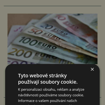
×
INFLACE V EVROPĚ SE SNÍŽILA, ECB
Tyto webové stránky
ROZHODNE O ÚROKOVÝCH SAZBÁCH
používají soubory cookie.
jef
Ekonomika
17. 4. 2025
1 min.
K personalizaci obsahu, reklam a analýze
návštěvnosti používáme soubory cookie.
Informace o vašem používání našich