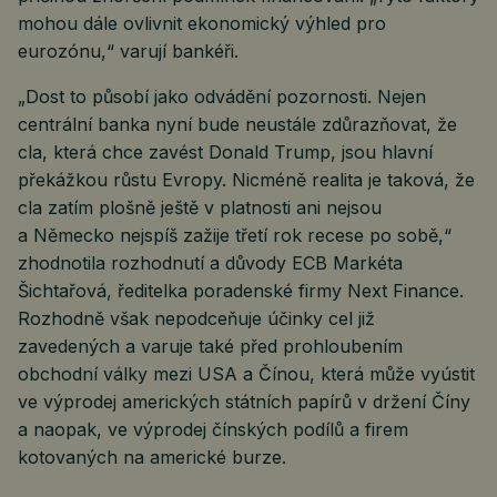
mohou dále ovlivnit ekonomický výhled pro
eurozónu,“ varují bankéři.
„Dost to působí jako odvádění pozornosti. Nejen
centrální banka nyní bude neustále zdůrazňovat, že
cla, která chce zavést Donald Trump, jsou hlavní
překážkou růstu Evropy. Nicméně realita je taková, že
cla zatím plošně ještě v platnosti ani nejsou
a Německo nejspíš zažije třetí rok recese po sobě,“
zhodnotila rozhodnutí a důvody ECB Markéta
Šichtařová, ředitelka poradenské firmy Next Finance.
Rozhodně však nepodceňuje účinky cel již
zavedených a varuje také před prohloubením
obchodní války mezi USA a Čínou, která může vyústit
ve výprodej amerických státních papírů v držení Číny
a naopak, ve výprodej čínských podílů a firem
kotovaných na americké burze.