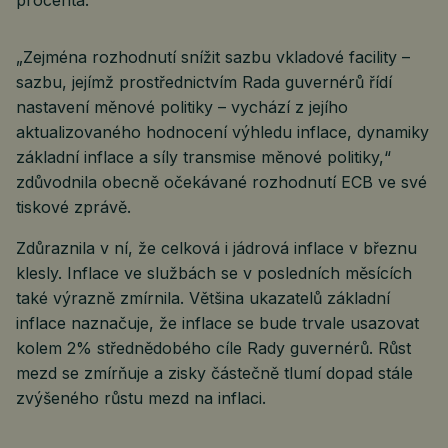
procenta.
„Zejména rozhodnutí snížit sazbu vkladové facility –
sazbu, jejímž prostřednictvím Rada guvernérů řídí
nastavení měnové politiky – vychází z jejího
aktualizovaného hodnocení výhledu inflace, dynamiky
základní inflace a síly transmise měnové politiky,“
zdůvodnila obecně očekávané rozhodnutí ECB ve své
tiskové zprávě.
Zdůraznila v ní, že celková i jádrová inflace v březnu
klesly. Inflace ve službách se v posledních měsících
také výrazně zmírnila. Většina ukazatelů základní
inflace naznačuje, že inflace se bude trvale usazovat
kolem 2% střednědobého cíle Rady guvernérů. Růst
mezd se zmírňuje a zisky částečně tlumí dopad stále
zvýšeného růstu mezd na inflaci.