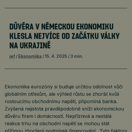
DŮVĚRA V NĚMECKOU EKONOMIKU
KLESLA NEJVÍCE OD ZAČÁTKU VÁLKY
NA UKRAJINĚ
jef
Ekonomika
15. 4. 2025
3 min.
Ekonomika eurozóny si buduje určitou odolnost vůči
globálním otřesům, ale výhled růstu se zhoršil kvůli
rostoucímu obchodnímu napětí, připomíná banka.
Zvýšená nejistota pravděpodobně sníží ekonomickou
důvěru firem i domácností. Nepříznivá a nestálá
reakce trhu na obchodní napětí se mohou stát
příčinou zhoršení podmínek financování. „Tyto faktory