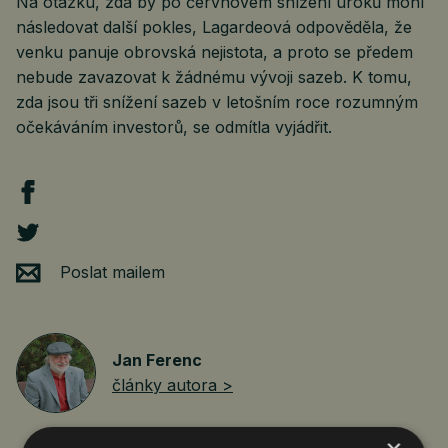
Na otázku, zda by po červnovém snížení úroků mohl
následovat další pokles, Lagardeová odpověděla, že
venku panuje obrovská nejistota, a proto se předem
nebude zavazovat k žádnému vývoji sazeb. K tomu,
zda jsou tři snížení sazeb v letošním roce rozumným
očekáváním investorů, se odmítla vyjádřit.
Poslat mailem
Jan Ferenc
články autora >