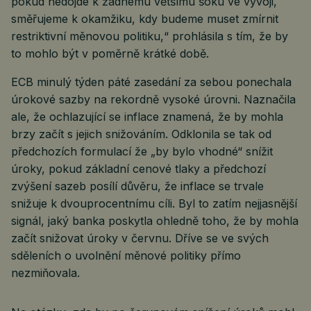
pokud nedojde k žádnému většímu šoku ve vývoji,
směřujeme k okamžiku, kdy budeme muset zmírnit
restriktivní měnovou politiku,“ prohlásila s tím, že by
to mohlo být v poměrně krátké době.
ECB minulý týden páté zasedání za sebou ponechala
úrokové sazby na rekordně vysoké úrovni. Naznačila
ale, že ochlazující se inflace znamená, že by mohla
brzy začít s jejich snižováním. Odklonila se tak od
předchozích formulací že „by bylo vhodné“ snížit
úroky, pokud základní cenové tlaky a předchozí
zvýšení sazeb posílí důvěru, že inflace se trvale
snižuje k dvouprocentnímu cíli. Byl to zatím nejjasnější
signál, jaký banka poskytla ohledně toho, že by mohla
začít snižovat úroky v červnu. Dříve se ve svých
sděleních o uvolnění měnové politiky přímo
nezmiňovala.