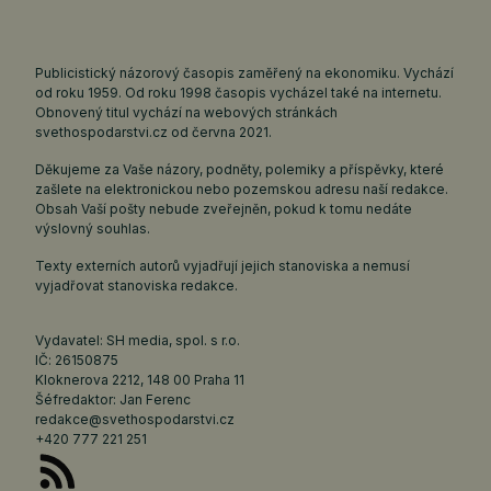
Publicistický názorový časopis zaměřený na ekonomiku. Vychází
od roku 1959. Od roku 1998 časopis vycházel také na internetu.
Obnovený titul vychází na webových stránkách
svethospodarstvi.cz
od června 2021.
Děkujeme za Vaše názory, podněty, polemiky a příspěvky, které
zašlete na elektronickou nebo pozemskou adresu naší redakce.
Obsah Vaší pošty nebude zveřejněn, pokud k tomu nedáte
výslovný souhlas.
Texty externích autorů vyjadřují jejich stanoviska a nemusí
vyjadřovat stanoviska redakce.
Vydavatel: SH media, spol. s r.o.
IČ: 26150875
Kloknerova 2212, 148 00 Praha 11
Šéfredaktor: Jan Ferenc
redakce@svethospodarstvi.cz
+420 777 221 251