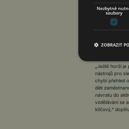
skutečně už zne
Nezbytně nutn
přistupují, oso
soubory
RSM dále upozo
mezi těmi, kdo 
o dítě. Nejčast
ZOBRAZIT P
výrazně ztráce
16 % firem dlo
„Ještě horší je 
nástrojů pro sl
chybí přehled 
děti zaměstnanc
návratu do akti
vzdělávání se 
klíčový,“ dopl