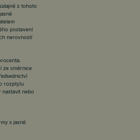
 údajně z tohoto
jasně
atelem
vého postavení
ch nerovností
procenta.
í ze směrnice
edsednictví
o rozptylu
 nastavit nebo
rmy s jasně