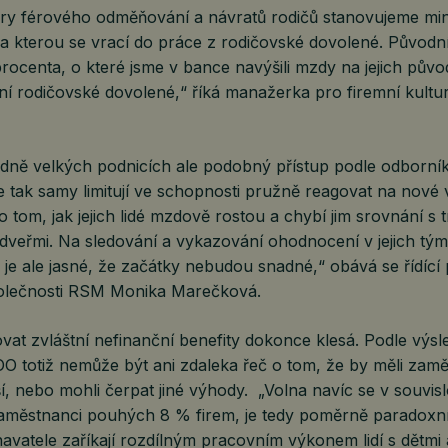
ry férového odměňování a návratů rodičů stanovujeme mi
a kterou se vrací do práce z rodičovské dovolené. Původ
ocenta, o které jsme v bance navýšili mzdy na jejich původ
ní rodičovské dovolené,“ říká manažerka pro firemní kultu
edně velkých podnicích ale podobný přístup podle odborní
e tak samy limitují ve schopnosti pružně reagovat na nové 
o tom, jak jejich lidé mzdově rostou a chybí jim srovnání s 
h dveřmi. Na sledování a vykazování ohodnocení v jejich t
je ale jasné, že začátky nebudou snadné,“ obává se řídící
olečnosti RSM Monika Marečková.
vat zvláštní nefinanční benefity dokonce klesá. Podle vý
otiž nemůže být ani zdaleka řeč o tom, že by měli zaměs
í, nebo mohli čerpat jiné výhody. „Volna navíc se v souvislo
 zaměstnanci pouhých 8 % firem, je tedy poměrně paradoxní
avatele zaříkají rozdílným pracovním výkonem lidí s dětmi 