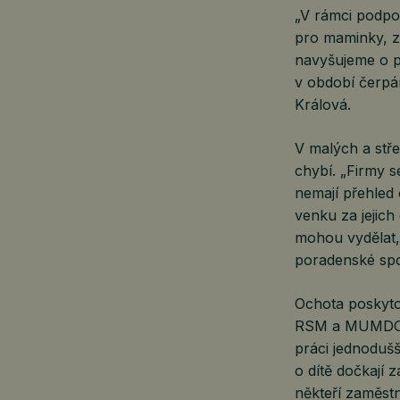
„V rámci podpo
pro maminky, z
navyšujeme o pr
v období čerpá
Králová.
V malých a stř
chybí. „Firmy s
nemají přehled 
venku za jejic
mohou vydělat, 
poradenské sp
Ochota poskyto
RSM a MUMDOO t
práci jednodušš
o dítě dočkají
někteří zaměstn