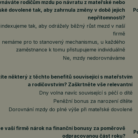
vnáváte rodičům mzdu po návratu z mateřské nebo
ské dovolené tak, aby zahrnula změny v době jejich
P
nepřítomnosti?
indexujeme tak, aby odrážely běžný růst mezd v naší
firmě
 nemáme pro to stanovený mechanismus, u každého
zaměstnance k tomu přistupujeme individuálně
Ne, mzdy nedorovnáváme
íte některý z těchto benefitů související s mateřstvím
a rodičovstvím? Zaškrtněte vše relevantní
Dny volna navíc související s péčí o dítě
Peněžní bonus za narození dítěte
Dorovnání mzdy do plné výše při mateřské dovolené
ve vaší firmě nárok na finanční bonusy za poměrově
P
odpracovanou část roku?