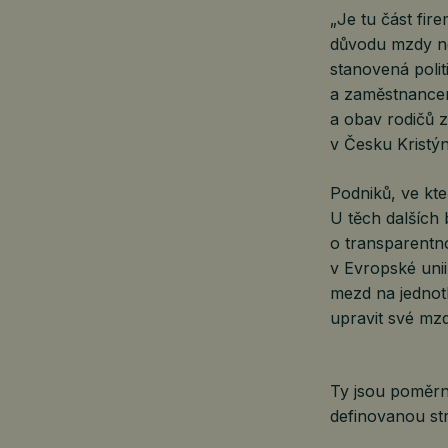
„Je tu část fir
důvodu mzdy ne
stanovená polit
a zaměstnancem
a obav rodičů 
v Česku Kristý
Podniků, ve kte
U těch dalších
o transparentn
v Evropské uni
mezd na jednotl
upravit své mzd
Ty jsou poměrn
definovanou str