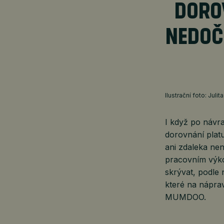
DORO
NEDOČ
Ilustrační foto: Julit
I když po návra
dorovnání platu
ani zdaleka ne
pracovním výko
skrývat, podle
které na nápra
MUMDOO.