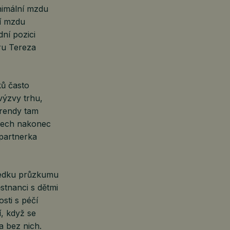
nimální mzdu
ní mzdu
ní pozici
ru Tereza
ků často
výzvy trhu,
trendy tam
ýmech nakonec
 partnerka
sledku průzkumu
tnanci s dětmi
sti s péčí
, když se
a bez nich.