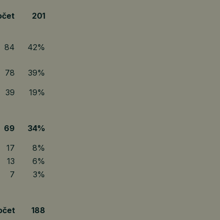
očet
201
84
42%
78
39%
39
19%
69
34%
17
8%
13
6%
7
3%
očet
188