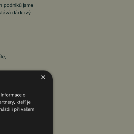
ch podniků jsme
ůstává dárkový
tě,
×
 firem.
ními benefity.
 Informace o
k. Že
tnery, kteří je
orční část
máždili při vašem
e k výplatě
 na výkonu
přístup je