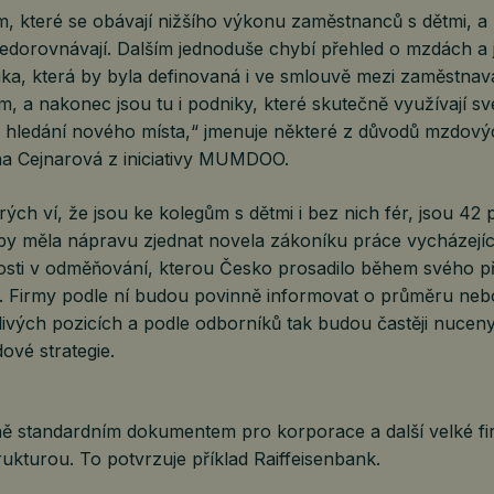
em, které se obávají nižšího výkonu zaměstnanců s dětmi, a
dorovnávají. Dalším jednoduše chybí přehled o mzdách a 
ika, která by byla definovaná i ve smlouvě mezi zaměstnav
, a nakonec jsou tu i podniky, které skutečně využívají s
z hledání nového místa,“ jmenuje některé z důvodů mzdový
na Cejnarová z iniciativy MUMDOO.
rých ví, že jsou ke kolegům s dětmi i bez nich fér, jsou 42 
 by měla nápravu zjednat novela zákoníku práce vycházejíc
osti v odměňování, kterou Česko prosadilo během svého př
i. Firmy podle ní budou povinně informovat o průměru neb
ivých pozicích a podle odborníků tak budou častěji nuceny
ové strategie.
ě standardním dokumentem pro korporace a další velké fi
ukturou. To potvrzuje příklad Raiffeisenbank.