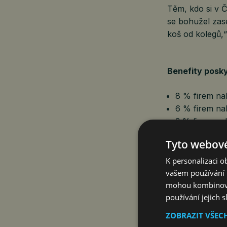
Těm, kdo si v Č
se bohužel zas
koš od kolegů,
Benefity posky
8 % firem nab
6 % firem nab
3 % firem na
Nějakou form
Tyto webové
Ve většině příp
K personalizaci 
A ve více než t
vašem používání n
zaměstnancům, 
mohou kombinovat
bonusu nevyplá
používání jejich 
přistupují indi
ZOBRAZIT VŠEC
a úspěchu firmy