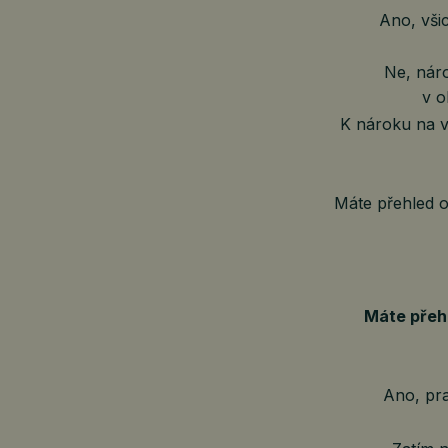
Ano, vši
Ne, nár
v o
K nároku na v
Máte přehled o
Máte přeh
Ano, pr