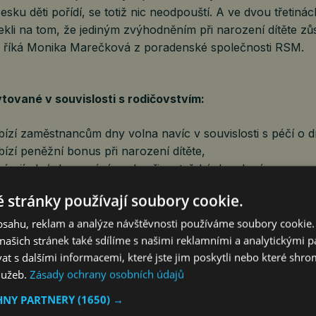
esku děti pořídí, se totiž nic neodpouští. A ve dvou třetiná
ekli na tom, že jediným zvýhodněním při narození dítěte z
“ říká Monika Marečková z poradenské společnosti RSM.
tované v souvislosti s rodičovstvím:
ízí zaměstnancům dny volna navíc v souvislosti s péčí o dí
ízí peněžní bonus při narození dítěte,
bízejí plné dorovnání mzdy při mateřské dovolené,
u bonusu související s rodičovstvím cekem poskytuje 34 %
 stránky používají soubory cookie.
adů se rodiče naopak musí rozloučit se stávajícími nefinanč
obsahu, reklam a analýze návštěvnosti používáme soubory cookie.
řetině firem dokonce i s finančním bonusem za předešlý ro
ašich stránek také sdílíme s našimi reklamními a analytickými par
kteří čerpají mateřskou nebo rodičovskou dovolenou prop
 s dalšími informacemi, které jste jim poskytli nebo které shro
cejí, přiznává 30 % zaměstnavatelů. Dalších 28 % uvádí, ž
služeb.
Zásady ochrany osobních údajů
viduálně. „Takoví zaměstnanci se v předchozím roce podíleli
HNY PARTNERY
(1650) →
, oceněni za něj ale na rozdíl od ostatních nejsou. Takový 