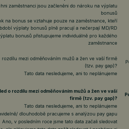
chni zaměstnanci jsou začleněni do nároku na výplatu
bonusů
ok na bonus se vztahuje pouze na zaměstnance, kteří
bdobí výplaty bonusů plně pracují a nečerpají MD/RD
ýplatu bonusů přistupujeme individuálně pro každého
zaměstnance
 rozdílu mezi odměňováním mužů a žen ve vaší firmě
P
(tzv. pay gap)?
Tato data nesledujeme, ani to neplánujeme
led o rozdílu mezi odměňováním mužů a žen ve vaší
P
firmě (tzv. pay gap)?
Tato data nesledujeme, ani to neplánujeme
avidelně/ dlouhodobě pracujeme s analýzou pay gapu
Ano, v posledním roce jsme tato data začali sledovat