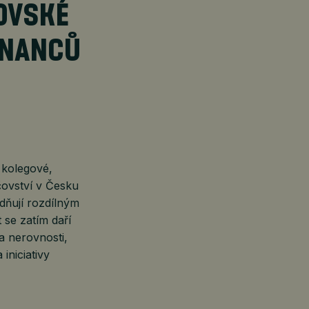
OVSKÉ
TNANCŮ
h kolegové,
čovství v Česku
dňují rozdílným
se zatím daří
a nerovnosti,
iniciativy