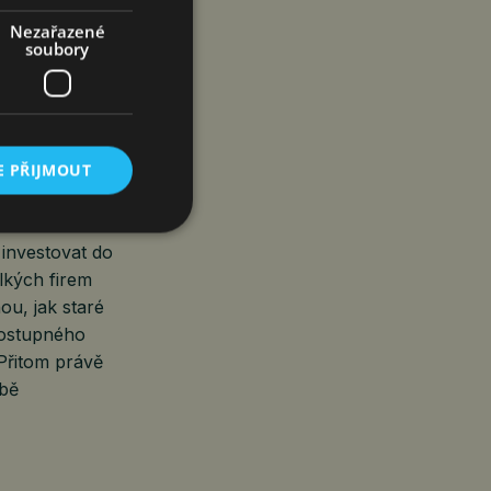
 kolegům
Nezařazené
soubory
írání nůžek
 věnují péči
ohodnocení
E PŘIJMOUT
sleduje pouhých
ativní změny.
a investovat do
lkých firem
u, jak staré
postupného
Přitom právě
obě