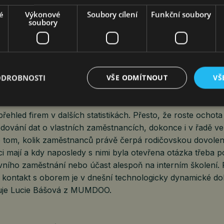
užitím situace ze strany podniku a počet těch, kde tak ke
é
Výkonové
Soubory cílení
Funkční soubory
bně považuji za alarmující,“ říká Monika Marečková.
soubory
rňuje, že výsledkem současné situace je významné rozev
v práci zůstanou, a těmi, kdo alespoň část kariérního života
ěji ženy právě v tento moment začínají ve svém finančním 
ODROBNOSTI
VŠE ODMÍTNOUT
VŠ
t na své mužské kolegy. Rozdíl v ohodnocení mužů a žen 
uhodobě a celkem 23,5 % v návaznosti na avizované legisl
přehled firem v dalších statistikách. Přesto, že roste ochot
edování dat o vlastních zaměstnancích, dokonce i v řadě ve
o tom, kolik zaměstnanců právě čerpá rodičovskou dovoleno
i mají a kdy naposledy s nimi byla otevřena otázka třeba 
vního zaměstnání nebo účast alespoň na interním školení. 
a kontakt s oborem je v dnešní technologicky dynamické d
ňuje Lucie Bášová z MUMDOO.