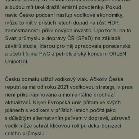
a budou mít také dražší emisní povolenky. Pokud
navíc Česko podcení nástup vodíkové ekonomiky,
může to mít v příštích letech dopad na růst HDP,
zaměstnanost i příliv nových investic. Upozornil na to
Svaz průmyslu a dopravy ČR (SPaD) na základě
závěrů studie, kterou pro něj zpracovala poradenská
a účetní firma PwC a petrolejářský koncern ORLEN
Unipetrol.
Česku pomalu ujíždí vodíkový vlak. Ačkoliv Česká
republika má od roku 2021 vodíkovou strategii, v praxi
není příliš naplňována a momentálně prochází
aktualizací. Nejen Evropská unie přitom ve svých
plánech s vodíkem v příštích letech počítá jako
s důležitým alternativním palivem v dopravě, zároveň
vodík může sehrát klíčovou roli při dekarbonizaci
celého průmyslu.