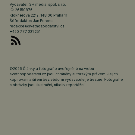
Vydavatel: SH media, spol. s r.o.
IČ: 26150875
Kloknerova 2212, 148 00 Praha 11
Šéfredaktor: Jan Ferenc
redakce@svethospodarstvi.cz
+420 777 221 251
©2026 Články a fotografie uveřejněné na webu
svethospodarstvi.cz jsou chráněny autorským právem. Jejich
kopírování a šíření bez vědomí vydavatele je trestné. Fotografie
a obrázky jsou ilustrační, nikoliv reportážní.