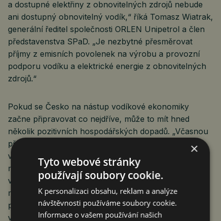
a dostupné elektřiny z obnovitelných zdrojů nebude
ani dostupný obnovitelný vodík,“ říká Tomasz Wiatrak,
generální ředitel společnosti ORLEN Unipetrol a člen
představenstva SPaD. „Je nezbytné přesměrovat
příjmy z emisních povolenek na výrobu a provozní
podporu vodíku a elektrické energie z obnovitelných
zdrojů.“
Pokud se Česko na nástup vodíkové ekonomiky
začne připravovat co nejdříve, může to mít hned
několik pozitivních hospodářských dopadů. „Včasnou
přípravou na masové využití vodíku můžeme
×
v příštích šesti letech vytvořit až 9000 pracovních
Tyto webové stránky
míst. Zároveň zvýšíme HDP, snížíme uhlíkovou stopu
používají soubory cookie.
v našich firmách i dopravě a budeme platit mnohem
K personalizaci obsahu, reklam a analýze
méně peněz za emisní povolenky. A v tomto případě
návštěvnosti používáme soubory cookie.
platí, že čím dříve začneme, tím bude úspora
Informace o vašem používání našich
vyšší,“ vyzvývá Jan Rafaj.