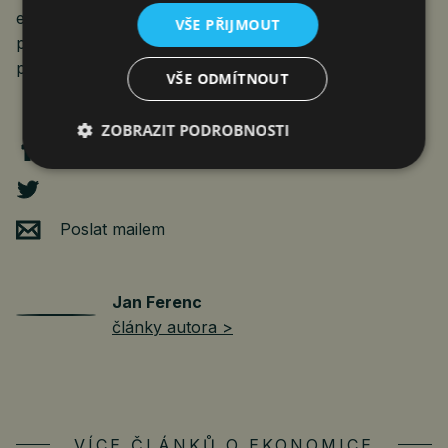
elektrolyzérů. Za to lze podle studie očekávat roční
VŠE PŘIJMOUT
příspěvek k růstu hrubého domácího produktu o 0,14
procenta.
VŠE ODMÍTNOUT
ZOBRAZIT PODROBNOSTI
Poslat mailem
Jan Ferenc
články autora >
VÍCE ČLÁNKŮ O EKONOMICE