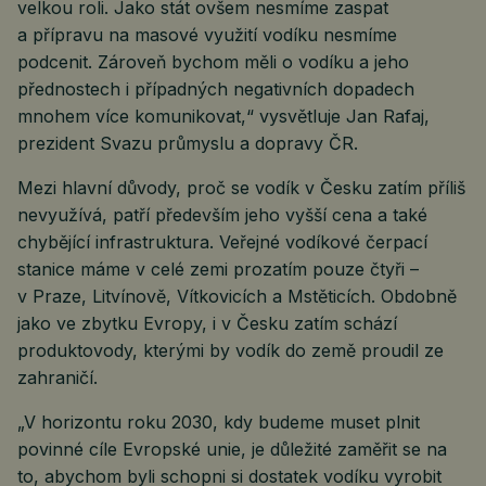
velkou roli. Jako stát ovšem nesmíme zaspat
a přípravu na masové využití vodíku nesmíme
podcenit. Zároveň bychom měli o vodíku a jeho
přednostech i případných negativních dopadech
mnohem více komunikovat,“ vysvětluje Jan Rafaj,
prezident Svazu průmyslu a dopravy ČR.
Mezi hlavní důvody, proč se vodík v Česku zatím příliš
nevyužívá, patří především jeho vyšší cena a také
chybějící infrastruktura. Veřejné vodíkové čerpací
stanice máme v celé zemi prozatím pouze čtyři –
v Praze, Litvínově, Vítkovicích a Mstěticích. Obdobně
jako ve zbytku Evropy, i v Česku zatím schází
produktovody, kterými by vodík do země proudil ze
zahraničí.
„V horizontu roku 2030, kdy budeme muset plnit
povinné cíle Evropské unie, je důležité zaměřit se na
to, abychom byli schopni si dostatek vodíku vyrobit