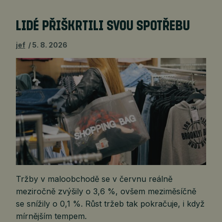
LIDÉ PŘIŠKRTILI SVOU SPOTŘEBU
jef
5. 8. 2026
Tržby v maloobchodě se v červnu reálně
meziročně zvýšily o 3,6 %, ovšem meziměsíčně
se snížily o 0,1 %. Růst tržeb tak pokračuje, i když
mírnějším tempem.