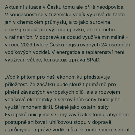
Aktuální situace v Česku tomu ale příliš neodpovídá.
V současnosti se v tuzemsku vodík využívá de facto
jen v chemickém průmyslu, a to jako surovina
a meziprodukt pro výrobu čpavku, anilinu nebo
v rafineriích. V dopravě se dosud využívá minimálně –
v roce 2023 bylo v Česku registrovaných 24 osobních
vodíkových vozidel. V energetice a teplárenství není
využíván vůbec, konstatuje zpráva SPaD.
„Vodík přitom pro naši ekonomiku představuje
příležitost. Ze začátku bude sloužit primárně pro
plnění závazných evropských cílů, ale s rozvojem
vodíkové ekonomiky a snižováním ceny bude jeho
využití mnohem širší. Stejně jako ostatní státy
Evropské unie jsme se i my zavázali k tomu, abychom
postupně snižovali uhlíkovou stopu v dopravě
a průmyslu, a právě vodík může v tomto směru sehrát