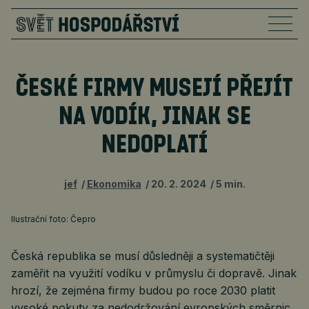
ČESKÉ FIRMY MUSEJÍ PŘEJÍT
NA VODÍK, JINAK SE
NEDOPLATÍ
jef
Ekonomika
20. 2. 2024
5 min.
Ilustrační foto: Čepro
Česká republika se musí důsledněji a systematičtěji
zaměřit na využití vodíku v průmyslu či dopravě. Jinak
hrozí, že zejména firmy budou po roce 2030 platit
vysoké pokuty za nedodržování evropských směrnic