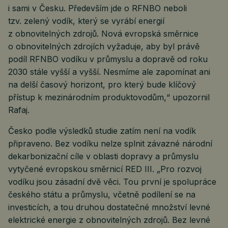
i sami v Česku. Především jde o RFNBO neboli
tzv. zelený vodík, který se vyrábí energií
z obnovitelných zdrojů. Nová evropská směrnice
o obnovitelných zdrojích vyžaduje, aby byl právě
podíl RFNBO vodíku v průmyslu a dopravě od roku
2030 stále vyšší a vyšší. Nesmíme ale zapomínat ani
na delší časový horizont, pro který bude klíčový
přístup k mezinárodním produktovodům,“ upozornil
Rafaj.
Česko podle výsledků studie zatím není na vodík
připraveno. Bez vodíku nelze splnit závazné národní
dekarbonizační cíle v oblasti dopravy a průmyslu
vytyčené evropskou směrnicí RED III. „Pro rozvoj
vodíku jsou zásadní dvě věci. Tou první je spolupráce
českého státu a průmyslu, včetně podílení se na
investicích, a tou druhou dostatečné množství levné
elektrické energie z obnovitelných zdrojů. Bez levné