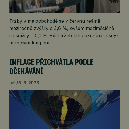
Tržby v maloobchodě se v červnu reálně
meziročně zvýšily o 3,6 %, ovšem meziměsíčně
se snížily o 0,1 %. Růst tržeb tak pokračuje, i když
mírnějším tempem.
INFLACE PŘICHVÁTLA PODLE
OČEKÁVÁNÍ
jef
5. 8. 2026