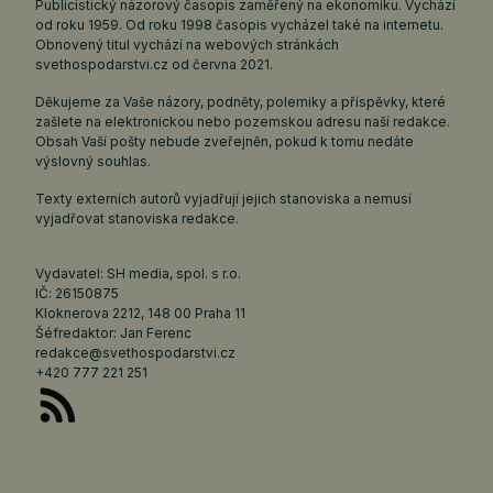
Publicistický názorový časopis zaměřený na ekonomiku. Vychází
od roku 1959. Od roku 1998 časopis vycházel také na internetu.
Obnovený titul vychází na webových stránkách
svethospodarstvi.cz
od června 2021.
Děkujeme za Vaše názory, podněty, polemiky a příspěvky, které
zašlete na elektronickou nebo pozemskou adresu naší redakce.
Obsah Vaší pošty nebude zveřejněn, pokud k tomu nedáte
výslovný souhlas.
Texty externích autorů vyjadřují jejich stanoviska a nemusí
vyjadřovat stanoviska redakce.
Vydavatel: SH media, spol. s r.o.
IČ: 26150875
Kloknerova 2212, 148 00 Praha 11
Šéfredaktor: Jan Ferenc
redakce@svethospodarstvi.cz
+420 777 221 251