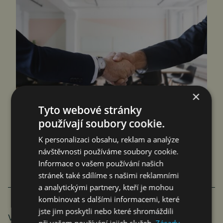
×
Tyto webové stránky
ORGANIZACE EVROPSKÝCH ZEMÍ SE
používají soubory cookie.
ROZHODLA POKRAČOVAT VE
K personalizaci obsahu, reklam a analýze
ZDRAŽOVÁNÍ ELEKTŘINY
návštěvnosti používáme soubory cookie.
Informace o vašem používání našich
Jan Ferenc
Komentáře
7. 11. 2023
3 min.
stránek také sdílíme s našimi reklamními
a analytickými partnery, kteří je mohou
kombinovat s dalšími informacemi, které
jste jim poskytli nebo které shromáždili
Výzkum vznikl pro podcast Vysoké napětí, který