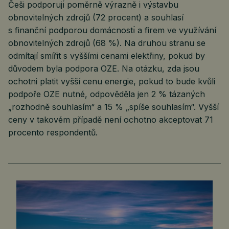
Češi podporujı́ poměrně výrazně i výstavbu
obnovitelných zdrojů (72 procent) a souhlasí
s finanční podporou domácnostı́ a firem ve využívání
obnovitelných zdrojů (68 %). Na druhou stranu se
odmítají smířit s vyššími cenami elektřiny, pokud by
důvodem byla podpora OZE. Na otázku, zda jsou
ochotni platit vyšší cenu energie, pokud to bude kvůli
podpoře OZE nutné, odpověděla jen 2 % tázaných
„rozhodně souhlasím“ a 15 % „spíše souhlasím“. Vyšší
ceny v takovém případě není ochotno akceptovat 71
procento respondentů.