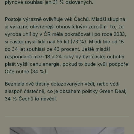
plynové souhlasí jen 31 % oslovených.
Postoje výrazně ovlivňuje věk Čechů. Mladší skupina
je výrazně otevřenější obnovitelným zdrojům. To, že
výroba uhlí by v ČR měla pokračovat i po roce 2033,
si častěji myslí lidé nad 55 let (73 %). Mladí lidé od 18
do 34 let souhlasí ze 43 procent. Ještě mladší
respondenti mezi 18 a 24 roky by byli častěji ochotni
platit vyšší cenu energie, pokud to bude kvůli podpoře
OZE nutné (34 %).
Bezmála dvě třetiny dotazovaných vědí, nebo vědí
alespoň částečně, co je obsahem politiky Green Deal,
34 % Čechů to nevědí.