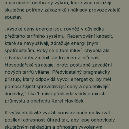
a maximální odebraný výkon, které více odrážejí
skutečné potřeby zákazníků i náklady provozovatelů
soustav.
„Vysoké ceny energie jsou rovněž v důsledku
přežitého tarifního systému. Rezervování kapacit,
které se nevyužívají, zdražuje energii jiným
spotřebitelům. Roky se o tom mluví, chyběla ale
odvaha tarify změnit. Je to jeden z cílů naší
Hospodářské strategie, proto postupné zavádění
nových tarifů vítáme. Předvídatelný pragmatický
přístup, který odpovídá vývoji energetiky, by měl
pomoci zajistit spravedlivější ceny a spolehlivější
dodávky,“ říká 1. místopředseda vlády a ministr
průmyslu a obchodu Karel Havlíček.
K vyšší efektivitě využití soustav bude motivovat
posílení adresnosti úhrad tak, aby lépe odpovídaly
skutečným nákladům a přínosům vyvolaným