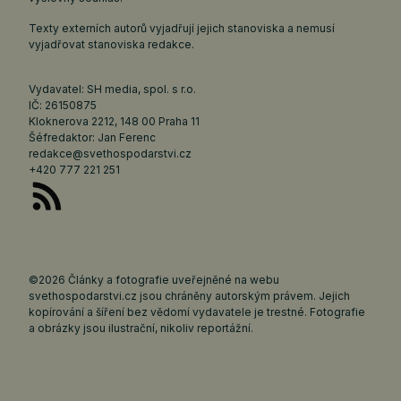
Texty externích autorů vyjadřují jejich stanoviska a nemusí
vyjadřovat stanoviska redakce.
Vydavatel: SH media, spol. s r.o.
IČ: 26150875
Kloknerova 2212, 148 00 Praha 11
Šéfredaktor: Jan Ferenc
redakce@svethospodarstvi.cz
+420 777 221 251
©2026 Články a fotografie uveřejněné na webu
svethospodarstvi.cz jsou chráněny autorským právem. Jejich
kopírování a šíření bez vědomí vydavatele je trestné. Fotografie
a obrázky jsou ilustrační, nikoliv reportážní.