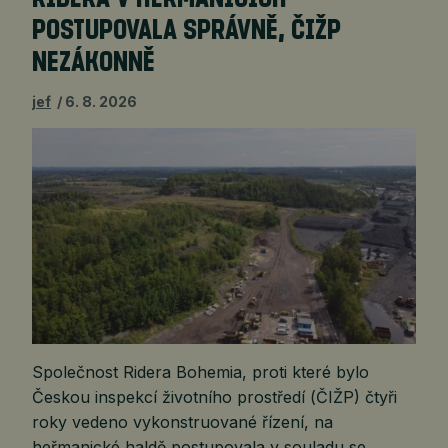
POSTUPOVALA SPRÁVNĚ, ČIŽP
NEZÁKONNĚ
jef
6. 8. 2026
Společnost Ridera Bohemia, proti které bylo
Českou inspekcí životního prostředí (ČIŽP) čtyři
roky vedeno vykonstruované řízení, na
heřmanické haldě postupovala v souladu se