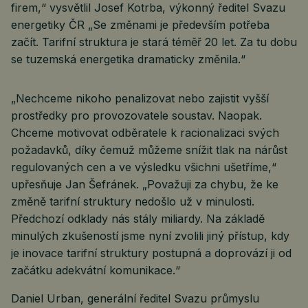
firem,“ vysvětlil Josef Kotrba, výkonný ředitel Svazu
energetiky ČR „Se změnami je především potřeba
začít. Tarifní struktura je stará téměř 20 let. Za tu dobu
se tuzemská energetika dramaticky změnila.“
„Nechceme nikoho penalizovat nebo zajistit vyšší
prostředky pro provozovatele soustav. Naopak.
Chceme motivovat odběratele k racionalizaci svých
požadavků, díky čemuž můžeme snížit tlak na nárůst
regulovaných cen a ve výsledku všichni ušetříme,“
upřesňuje Jan Šefránek. „Považuji za chybu, že ke
změně tarifní struktury nedošlo už v minulosti.
Předchozí odklady nás stály miliardy. Na základě
minulých zkušeností jsme nyní zvolili jiný přístup, kdy
je inovace tarifní struktury postupná a doprovází ji od
začátku adekvátní komunikace.“
Daniel Urban, generální ředitel Svazu průmyslu