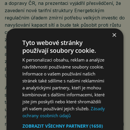
a dopravy ČR, na prezentaci vyjádřil přesvědčení, že
zavedení nové tarifní struktury Energetickým
regulačním úřadem zmírní potřebu velkých investic do
navyšování kapacit sítí a bude tak působit proti růstu
cen elektřiny pro velké odběratele. „Cena elektřiny
×
zásadně ovlivňuje konkurenceschopnost českých
Tyto webové stránky
energeticky náročných firem na evropském
používají soubory cookie.
a světovém trhu. Regulovaná složka ceny, která
K personalizaci obsahu, reklam a analýze
zahrnuje zejména náklady na sítě, k tomu významně
návštěvnosti používáme soubory cookie.
přispívá v Česku i v dalších zemích,“ připomněl
Informace o vašem používání našich
Urban.
stránek také sdílíme s našimi reklamními
a analytickými partnery, kteří je mohou
Aktuální změny zpoplatnění se týkají přibližně 25 tisíc
kombinovat s dalšími informacemi, které
subjektů na vyšších napěťových hladinách. Změnu
jste jim poskytli nebo které shromáždili
tarifní struktury na hladině nízkého napětí (NN), tedy
při vašem používání jejich služeb.
Zásady
u domácností a malých podnikatelů, ERÚ plánuje od
ochrany osobních údajů
roku 2028 formou pilotních projektů. Následně od
roku 2030 dojde k širšímu nasazení, zpočátku na bázi
ZOBRAZIT VŠECHNY PARTNERY
(1650)