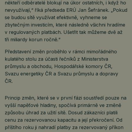
někteří odběratelé blokují na úkor ostatních, i když ho
nevyužívají,“ říká předseda ERÚ Jan Šefránek. „Pokud
se budou sítě využívat efektivně, vyhneme se
zbytečným investicím, které následně všichni hradíme
v regulovaných platbách. Ušetřit tak můžeme dvě až
tři miliardy korun ročně.“
Představení změn proběhlo v rámci mimořádného
kulatého stolu za účasti řečníků z Ministerstva
průmyslu a obchodu, Hospodářské komory ČR,
Svazu energetiky ČR a Svazu průmyslu a dopravy
ČR.
Princip změn, které se v první fázi soustředí pouze na
vyšší napěťové hladiny, spočívá primárně ve změně
způsobu úhrad za užití sítě. Dosud zákazníci platili
cenu za rezervovanou kapacitu a její překročení. Od
příštího roku ji nahradí platby za rezervovaný příkon