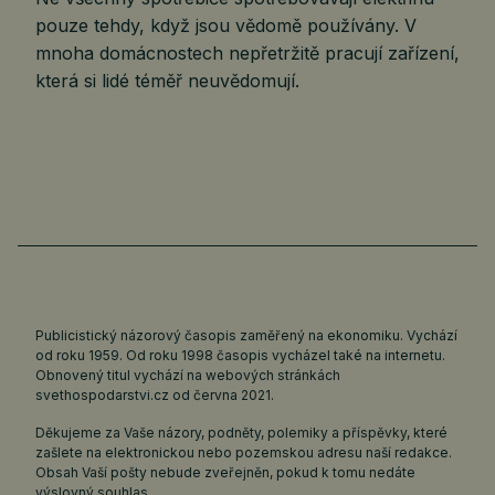
pouze tehdy, když jsou vědomě používány. V
mnoha domácnostech nepřetržitě pracují zařízení,
která si lidé téměř neuvědomují.
Publicistický názorový časopis zaměřený na ekonomiku. Vychází
od roku 1959. Od roku 1998 časopis vycházel také na internetu.
Obnovený titul vychází na webových stránkách
svethospodarstvi.cz
od června 2021.
Děkujeme za Vaše názory, podněty, polemiky a příspěvky, které
zašlete na elektronickou nebo pozemskou adresu naší redakce.
Obsah Vaší pošty nebude zveřejněn, pokud k tomu nedáte
výslovný souhlas.