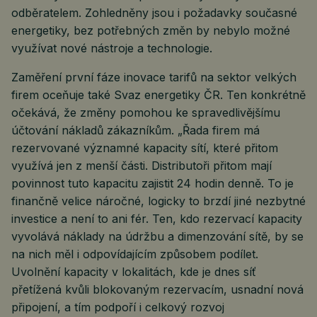
odběratelem. Zohledněny jsou i požadavky současné
energetiky, bez potřebných změn by nebylo možné
využívat nové nástroje a technologie.
Zaměření první fáze inovace tarifů na sektor velkých
firem oceňuje také Svaz energetiky ČR. Ten konkrétně
očekává, že změny pomohou ke spravedlivějšímu
účtování nákladů zákazníkům. „Řada firem má
rezervované významné kapacity sítí, které přitom
využívá jen z menší části. Distributoři přitom mají
povinnost tuto kapacitu zajistit 24 hodin denně. To je
finančně velice náročné, logicky to brzdí jiné nezbytné
investice a není to ani fér. Ten, kdo rezervací kapacity
vyvolává náklady na údržbu a dimenzování sítě, by se
na nich měl i odpovídajícím způsobem podílet.
Uvolnění kapacity v lokalitách, kde je dnes síť
přetížená kvůli blokovaným rezervacím, usnadní nová
připojení, a tím podpoří i celkový rozvoj