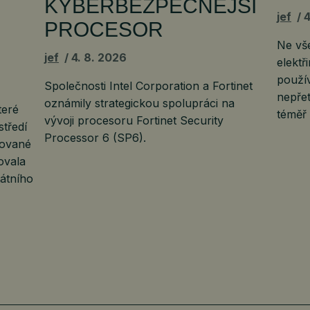
KYBERBEZPEČNĚJŠÍ
jef
4
PROCESOR
Ne vš
jef
4. 8. 2026
elektř
použí
Společnosti Intel Corporation a Fortinet
nepřet
oznámily strategickou spolupráci na
teré
téměř
vývoji procesoru Fortinet Security
středí
Processor 6 (SP6).
uované
ovala
átního