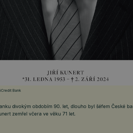
niCredit Bank
anku divokým obdobím 90. let, dlouho byl šéfem České b
Kunert zemřel včera ve věku 71 let.