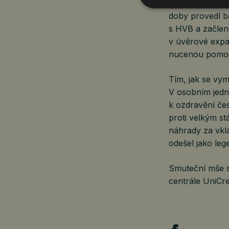
Živnostenské b
doby provedl b
s HVB a začlen
v úvěrové expan
nucenou pomocí
Tím, jak se vy
V osobním jedná
k ozdravění če
proti velkým s
náhrady za vkla
odešel jako le
Smuteční mše s
centrále UniCr