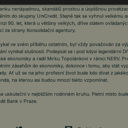
anky a později UniCredit Bank od roku 1992 až do roku 20
anku nenápadnou, skandálů prostou a úspěšnou privatizací 
ěním do skupiny UniCredit. Stejně tak se vyhnul velkému
zi 90. let, která u většiny velkých, dříve státem ovládaný
 ze strany Konsolidační agentury.
mykal ve svém příběhu ostatním, byl vždy považován za vý
ní vynikal slušností. Podepsal se i pod kdysi legendární 
ské ekonomiky a radil Mirku Topolánkovi v rámci NERV. Pr
tátním zásahům do ekonomiky, dokonce i tomu, aby stát vyp
dy. Ať už se na jeho profesní život bude kdo dívat z jakéko
genda, na kterou asi budou mnozí takto vzpomínat.
e uskuteční v nejbližším rodinném kruhu. Pietní místo bud
edit Bank v Praze.