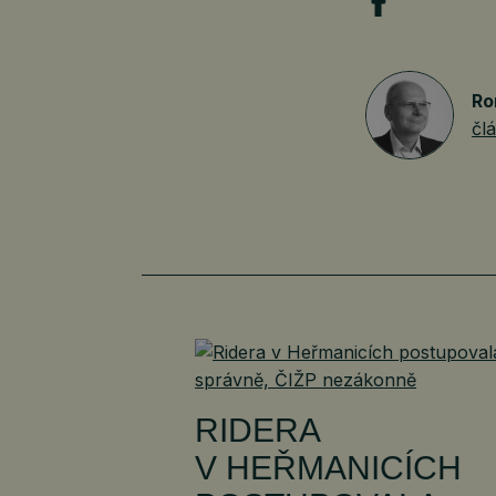
Ro
čl
RIDERA
V HEŘMANICÍCH