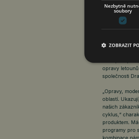
Nezbytně nutn
Výrazně posíli
soubory
a podpory prov
představuje mez
Tento segment 
letuschopnosti 
ZOBRAZIT P
V roce 2025 Ae
roku podepsalo
opravy letounů
společnosti Dr
„Opravy, moder
oblastí. Ukazu
našich zákazník
cyklus,“ chara
produktem. Mám
programy pro s
kombinace nám d