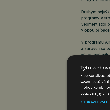
Druhým nejvýzn
programy Aerost
Segment stojí 
v obou případe
V programu Air
a zároveň se po
významný milní
Embraer C-390 
Tyto webové
vojenský transp
K personalizaci 
vašem používání n
„Civilní progra
mohou kombinovat
o čtvrtinu potv
používání jejich 
i spolehlivost
ZOBRAZIT VŠEC
i světovém let