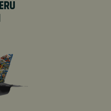
AERU
M