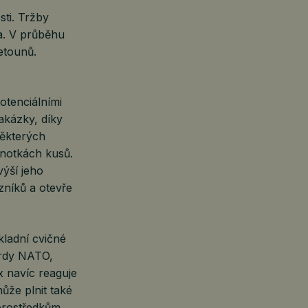
ti. Tržby
a. V průběhu
letounů.
otenciálními
akázky, díky
některých
dnotkách kusů.
ýší jeho
zníků a otevře
kladní cvičné
ardy NATO,
 navíc reaguje
ůže plnit také
prostředkům.