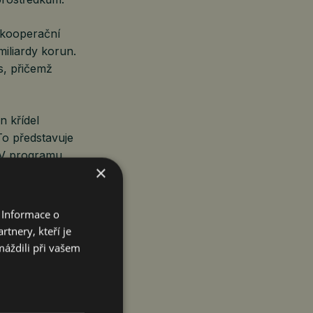
 kooperační
iliardy korun.
s, přičemž
 křídel
To představuje
. V programu
×
ů pro tento
 Informace o
tnery, kteří je
ní růst
máždili při vašem
, kvalitu
 evropském