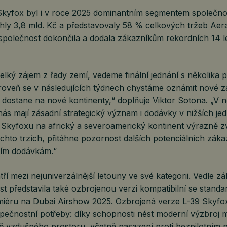
kyfox byl i v roce 2025 dominantním segmentem společnos
ly 3,8 mld. Kč a představovaly 58 % celkových tržeb Aer
společnost dokončila a dodala zákazníkům rekordních 14 
elký zájem z řady zemí, vedeme finální jednání s několika p
roveň se v následujících týdnech chystáme oznámit nové z
 dostane na nové kontinenty,“ doplňuje Viktor Sotona. „V 
ás mají zásadní strategický význam i dodávky v nižších je
Skyfoxu na africký a severoamerický kontinent výrazně zv
těchto trzích, přitáhne pozornost dalších potenciálních záka
cím dodávkám.“
ří mezi nejuniverzálnější letouny ve své kategorii. Vedle zá
t představila také ozbrojenou verzi kompatibilní se stand
miéru na Dubai Airshow 2025. Ozbrojená verze L-39 Skyfox
pečnostní potřeby: díky schopnosti nést moderní výzbroj m
ě vzdušného prostoru, včetně nasazení proti bezpilotním 