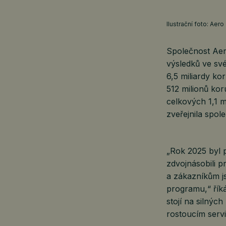
Ilustrační foto: Aero
Společnost Aer
výsledků ve své
6,5 miliardy ko
512 milionů kor
celkových 1,1 m
zveřejnila spol
„Rok 2025 byl 
zdvojnásobili p
a zákazníkům js
programu,“ řík
stojí na silnýc
rostoucím serv