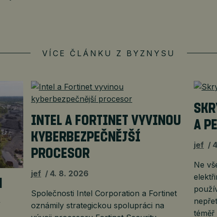
VÍCE ČLÁNKU Z BYZNYSU
SKR
INTEL A FORTINET VYVINOU
A P
KYBERBEZPEČNĚJŠÍ
jef
4
PROCESOR
Ne vš
jef
4. 8. 2026
elektř
H
použí
Společnosti Intel Corporation a Fortinet
,
nepřet
oznámily strategickou spolupráci na
téměř