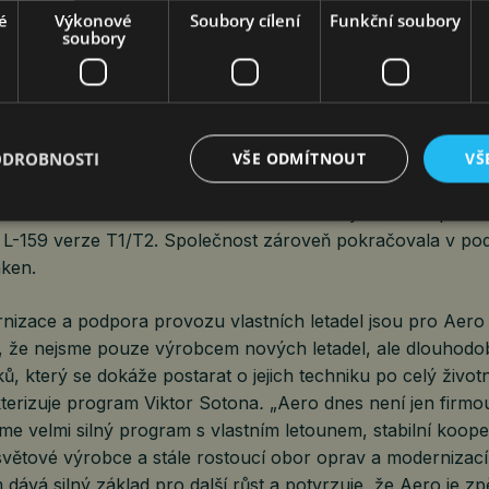
é
Výkonové
Soubory cílení
Funkční soubory
ly také obory vojenských programů, generálních oprav, mo
soubory
ozu. Segment MRO/FOSS dosáhl v roce 2025 tržeb 1,062 
iroční růst o 22 procent.
zahrnuje zejména generální opravy letounů L-39 a L-159,
a servisní činnosti poskytované zákazníkům v České republi
ODROBNOSTI
VŠE ODMÍTNOUT
VŠ
ro dokončilo generální opravy letounů pro bulharské letec
 víceletou smlouvu s Ministerstvem obrany České republik
 L-159 verze T1/T2. Společnost zároveň pokračovala v podp
aken.
nizace a podpora provozu vlastních letadel jsou pro Aero 
jí, že nejsme pouze výrobcem nových letadel, ale dlouho
ů, který se dokáže postarat o jejich techniku po celý životn
kterizuje program Viktor Sotona
.
„Aero dnes není jen firmo
e velmi silný program s vlastním letounem, stabilní koope
větové výrobce a stále rostoucí obor oprav a modernizací 
ává silný základ pro další růst a potvrzuje, že Aero je zp