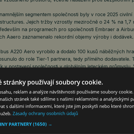
amnějším segmentem společnosti byly v roce 2025 civilní
ructures. Jejich tržby vzrostly meziročně o 24 % na 1,7 m
především na programech pro společnosti Embraer a Airbu
ch Aaero zaznamenalo rekordní objemy výroby i dodávek.
bus A220 Aero vyrobilo a dodalo 100 kusů náběžných hran
sunulo do role Tier-1 partnera, tedy přímého dodavatele. 
k v postavení společnosti v globálním leteckém průmyslu
dodalo Aaero téměř 7 kompletních sad strukturálních celk
 stránky používají soubory cookie.
ortní letoun.
obsahu, reklam a analýze návštěvnosti používáme soubory cookie.
ašich stránek také sdílíme s našimi reklamními a analytickými par
my jsou stále důležitějším pilířem našeho podnikání. Meziroč
 s dalšími informacemi, které jste jim poskytli nebo které shro
rzuje vysokou důvěru globálních výrobců v naše schopnosti
služeb.
Zásady ochrany osobních údajů
 dodávek. Aero se díky těmto programům pevně ukotvuje v
HNY PARTNERY
(1650) →
eckém průmyslu,“ hodnotí Sotona.