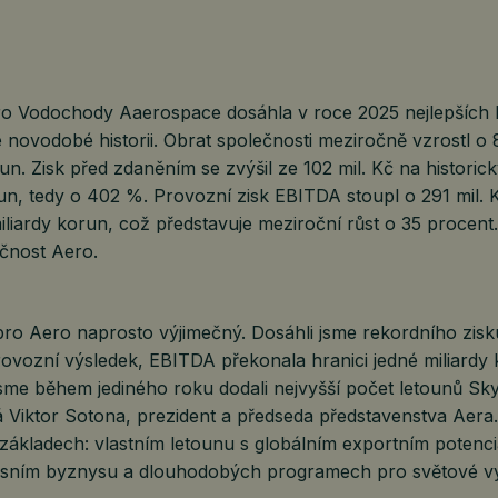
o Vodochody Aaerospace dosáhla v roce 2025 nejlepších
 novodobé historii. Obrat společnosti meziročně vzrostl o
run. Zisk před zdaněním se zvýšil ze 102 mil. Kč na historic
un, tedy o 402 %. Provozní zisk EBITDA stoupl o 291 mil. 
iliardy korun, což představuje meziroční růst o 35 procent
ečnost Aero.
pro Aero naprosto výjimečný. Dosáhli jsme rekordního zisk
rovozní výsledek, EBITDA překonala hranici jedné miliardy
me během jediného roku dodali nejvyšší počet letounů Skyf
á Viktor Sotona, prezident a předseda představenstva Aera
h základech: vlastním letounu s globálním exportním potenc
isním byznysu a dlouhodobých programech pro světové vý