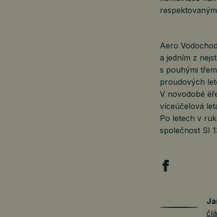
respektovanými
Aero Vodochody
a jedním z nejs
s pouhými třem
proudových let
V novodobé éře
víceúčelová let
Po letech v ru
společnost SI 1
Ja
čl