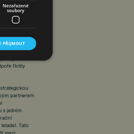
Nezařazené
dernizací
soubory
mld. Kč, což
 podporu
ce i zahraničí.
E PŘIJMOUT
tvo a ke konci
y na generální
oře flotily
strategickou
dobým partnerem
í
u s jedním
rační
letadel. Tato
ět mezi