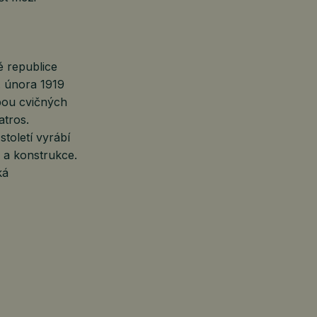
é republice
. února 1919
bou cvičných
atros.
toletí vyrábí
j a konstrukce.
ká