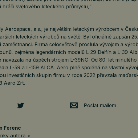
 hráči světového leteckého průmyslu,“
 Aerospace, a.s., je největším leteckým výrobcem v Česk
tarších leteckých výrobců na světě. Byl oficiálně zapsán 25
i zaměstnanci. Firma celosvětově proslula vývojem a výro
ounů, zejména legendárních modelů L-29 Delfín a L-39 Alb
 navázala na úspěch strojem L-39NG. Od 80. let minulého s
adla L-59 a L-159 ALCA. Aero plně spoléhá na vlastní vývo
kou investičních skupin firmu v roce 2022 převzala maďars
3 Aero Zrt.
Poslat mailem
n Ferenc
ánky autora >