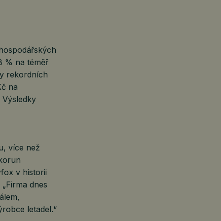
 hospodářských
 8 % na téměř
ky rekordních
Kč na
. Výsledky
u, více než
 korun
ox v historii
. „Firma dnes
iálem,
robce letadel.“