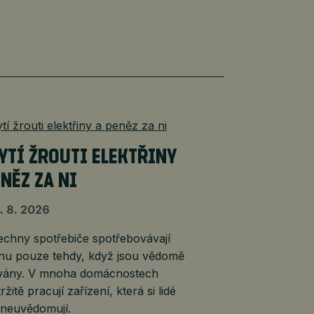
YTÍ ŽROUTI ELEKTŘINY
ENĚZ ZA NI
. 8. 2026
echny spotřebiče spotřebovávají
inu pouze tehdy, když jsou vědomě
vány. V mnoha domácnostech
ržitě pracují zařízení, která si lidé
 neuvědomují.