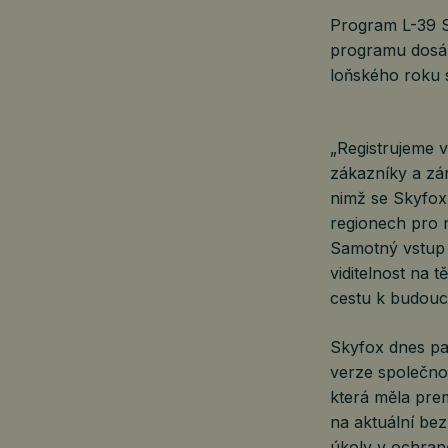
Program L-39 S
programu dosáh
loňského roku 
„Registrujeme v
zákazníky a zá
nimž se Skyfox
regionech pro n
Samotný vstup 
viditelnost na 
cestu k budou
Skyfox dnes pat
verze společnos
která měla pre
na aktuální bez
úkoly v ochran