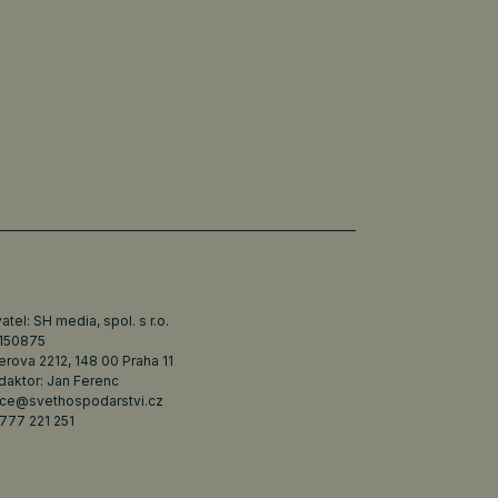
tel: SH media, spol. s r.o.
6150875
erova 2212, 148 00 Praha 11
daktor: Jan Ferenc
ce@svethospodarstvi.cz
777 221 251