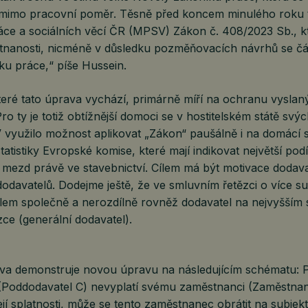
imo pracovní poměr. Těsně před koncem minulého roku to
ráce a sociálních věcí ČR (MPSV) Zákon č. 408/2023 Sb., k
nanosti, nicméně v důsledku pozměňovacích návrhů se č
ku práce,“ píše Hussein.
teré tato úprava vychází, primárně míří na ochranu vyslan
o ty je totiž obtížnější domoci se v hostitelském státě svýc
yužilo možnost aplikovat „Zákon“ paušálně i na domácí su
atistiky Evropské komise, které mají indikovat největší podí
mezd právě ve stavebnictví. Cílem má být motivace dodava
odavatelů. Dodejme ještě, že ve smluvním řetězci o více s
elem společně a nerozdílně rovněž dodavatel na nejvyšším 
zce (generální dodavatel).
va demonstruje novou úpravu na následujícím schématu: 
(Poddodavatel C) nevyplatí svému zaměstnanci (Zaměstna
jí splatnosti, může se tento zaměstnanec obrátit na subjek