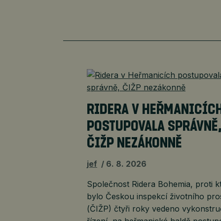
RIDERA V HEŘMANICÍC
POSTUPOVALA SPRÁVNĚ
ČIŽP NEZÁKONNĚ
jef
6. 8. 2026
Společnost Ridera Bohemia, proti k
bylo Českou inspekcí životního pro
(ČIŽP) čtyři roky vedeno vykonstr
řízení, na heřmanické haldě postup