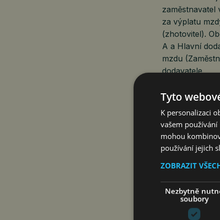
zaměstnavatel 
za výplatu mzdy
(zhotovitel). 
A a Hlavní dod
mzdu (Zaměstna
dodavatele.
Tyto webové
V případě nevy
písemně vyzvat 
K personalizaci 
obsahovat stano
vašem používání n
údaje zahrnují
mohou kombinovat
období, za kte
používání jejich 
ZOBRAZIT VŠEC
Zároveň je povi
včetně odvodů a
Nezbytně nutn
dotčený zaměst
soubory
u ručitele zan
k uhrazení nev