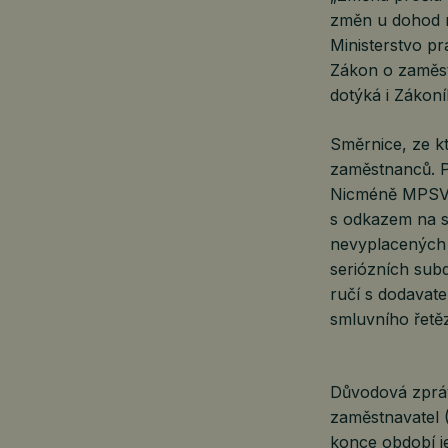
změn u dohod m
Ministerstvo p
Zákon o zaměst
dotýká i Zákoní
Směrnice, ze k
zaměstnanců. Pr
Nicméně MPSV v
s odkazem na st
nevyplacených 
seriózních subd
ručí s dodavat
smluvního řetě
Důvodová zprá
zaměstnavatel 
konce období je