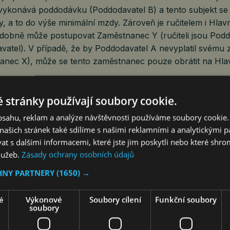
vykonává poddodávku (Poddodavatel B) a tento subjekt se 
, a to do výše minimální mzdy. Zároveň je ručitelem i Hlav
Obdobně může postupovat Zaměstnanec Y (ručiteli jsou Pod
avatel). V případě, že by Poddodavatel A nevyplatil svému
nec X), může se tento zaměstnanec pouze obrátit na Hla
 stránky používají soubory cookie.
placení mzdy zaměstnavatelem v období splatnosti může 
ručitele k jejímu vyplacení. Výzva zaměstnance vůči ručite
obsahu, reklam a analýze návštěvnosti používáme soubory cookie.
vený výčet údajů tak, aby bylo možné splnit ručitelský zá
ašich stránek také sdílíme s našimi reklamními a analytickými par
 např. označení zaměstnance a zaměstnavatele, druh vyko
 s dalšími informacemi, které jste jim poskytli nebo které shro
ré uplatňuje mzdové nároky nebo i údaje potřebné pro výp
služeb.
Zásady ochrany osobních údajů
HNY PARTNERY
(1650) →
nností ručitele uhradit mzdové nároky do 10 dnů od obdrž
 taktéž informovat zaměstnavatele o výši vyplacených část
é
Výkonové
Soubory cílení
Funkční soubory
nanec neučiní výzvu do 3 měsíců od splatnosti, právo upla
soubory
iká. Prakticky tak zaměstnanec subdodavatele může dodavat
yplacené mzdy i 4 měsíce po dokončení příslušné subdodá