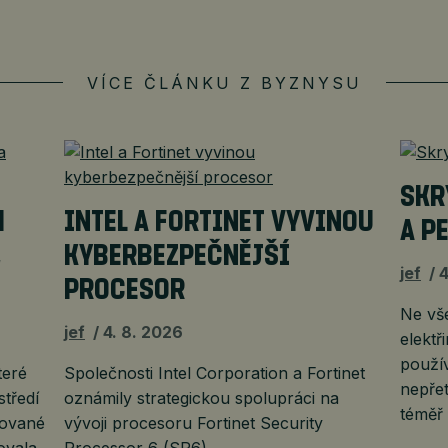
VÍCE ČLÁNKU Z BYZNYSU
SKR
H
INTEL A FORTINET VYVINOU
A P
,
KYBERBEZPEČNĚJŠÍ
jef
4
PROCESOR
Ne vš
jef
4. 8. 2026
elektř
použí
teré
Společnosti Intel Corporation a Fortinet
nepřet
středí
oznámily strategickou spolupráci na
téměř
uované
vývoji procesoru Fortinet Security
ovala
Processor 6 (SP6).