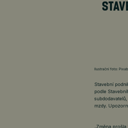
STAV
Ilustrační foto: Pixa
Stavební podnik
podle Stavební
subdodavatelů, 
mzdy. Upozorni
„Změna prošla 