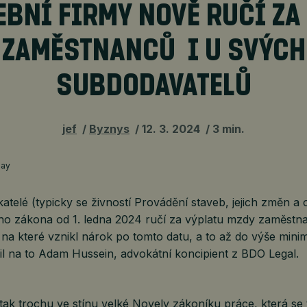
EBNÍ FIRMY NOVĚ RUČÍ ZA
ZAMĚSTNANCŮ I U SVÝCH
SUBDODAVATELŮ
jef
Byznys
12. 3. 2024
3 min.
bay
atelé (typicky se živností Provádění staveb, jejich změn a 
ho zákona od 1. ledna 2024 ručí za výplatu mzdy zaměstn
na které vznikl nárok po tomto datu, a to až do výše minim
l na to Adam Hussein, advokátní koncipient z BDO Legal.
tak trochu ve stínu velké Novely zákoníku práce, která se