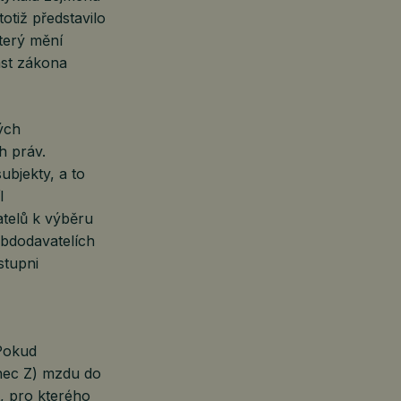
tiž představilo
terý mění
ást zákona
ých
h práv.
bjekty, a to
l
telů k výběru
ubdodavatelích
stupni
Pokud
nec Z) mzdu do
t, pro kterého