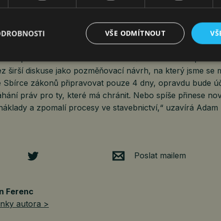
vat o tom, že novela s sebou přináší do praxe řadu novýc
ODROBNOSTI
VŠE ODMÍTNOUT
VŠ
ch povinností. Zároveň, čím širší bude ručení, tím větší bude
eny jako tzv. rizikovou přirážku. Zdražit by tak mohly zejm
u komplikované subdodavatelské řetězce. Pak si lze poklád
ez širší diskuse jako pozměňovací návrh, na který jsme se 
e Sbírce zákonů připravovat pouze 4 dny, opravdu bude 
hání práv pro ty, které má chránit. Nebo spíše přinese no
 náklady a zpomalí procesy ve stavebnictví,“ uzavírá Adam
Poslat mailem
n Ferenc
ánky autora >