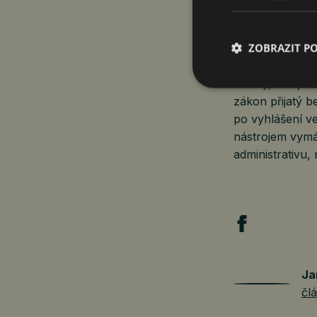
„Nelze pochybo
ZOBRAZIT P
administrativní
promítnutí do c
stavby, kde jso
zákon přijatý b
po vyhlášení v
nástrojem vymá
administrativu,
Ja
čl