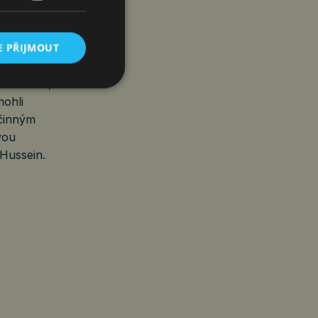
h
E PŘIJMOUT
 tlak na jeho
éna velké
at otázku, zda
mohli
účinným
vou
 Hussein.