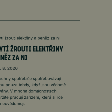
YTÍ ŽROUTI ELEKTŘINY
ENĚZ ZA NI
. 8. 2026
echny spotřebiče spotřebovávají
inu pouze tehdy, když jsou vědomě
vány. V mnoha domácnostech
ržitě pracují zařízení, která si lidé
 neuvědomují.