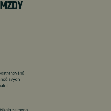
 MZDY
odstraňování)
anců svých
ální
 týkala zejména