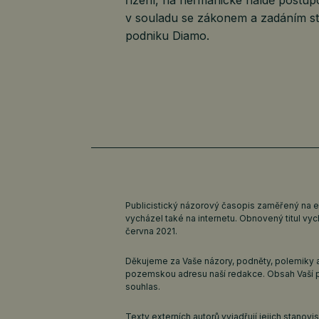
v souladu se zákonem a zadáním st
podniku Diamo.
Publicistický názorový časopis zaměřený na 
vycházel také na internetu. Obnovený titul v
června 2021.
Děkujeme za Vaše názory, podněty, polemiky a
pozemskou adresu naší redakce. Obsah Vaší 
souhlas.
Texty externích autorů vyjadřují jejich stanov