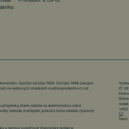
átního
ekonomiku. Vychází od roku 1959. Od roku 1998 časopis
Vydava
ychází na webových stránkách
svethospodarstvi.cz
od
IČ: 2
Klokn
Šéfre
redak
 příspěvky, které zašlete na elektronickou nebo
+420 
pošty nebude zveřejněn, pokud k tomu nedáte výslovný
iska a nemusí vyjadřovat stanoviska redakce.