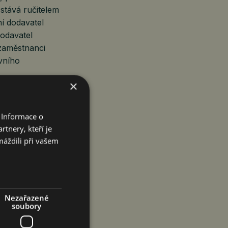
stává ručitelem
ní dodavatel
dodavatel
 zaměstnanci
vního
×
zaměstnanec
li musí
 Informace o
vazek. Tyto
tnery, kteří je
návané práce,
máždili při vašem
očet odvodů.
ení výzvy,
ek. Jestliže
Nezařazené
tnit nárok
soubory
ele vyzvat
vky.