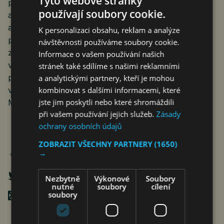
Tyto webové stránky
pouze z průmyslových závodů Skupiny MOL,
používají soubory cookie.
ale v budoucnu nabídne řešení pro celý průmysl
a vodíkovou mobilitu. Po rafinerii v Százhalombattě
K personalizaci obsahu, reklam a analýze
přeneseme technologii do dalších dvou výrobních
návštěvnosti používáme soubory cookie.
závodů Skupiny MOL, aby byl proces výroby paliva
Informace o vašem používání našich
v každé z našich rafinerií udržitelnější,“ řekl
stránek také sdílíme s našimi reklamními
při slavnostním otevření nového závodu na výrobu
a analytickými partnery, kteří je mohou
vodíku József Molnár, generální ředitel Skupiny
kombinovat s dalšími informacemi, které
jste jim poskytli nebo které shromáždili
MOL.
při vašem používání jejich služeb.
Zásady
ochrany osobních údajů
ZOBRAZIT VŠECHNY PARTNERY
(1650)
→
Nezbytně
Výkonové
Soubory
nutné
soubory
cílení
soubory
Poslat mailem