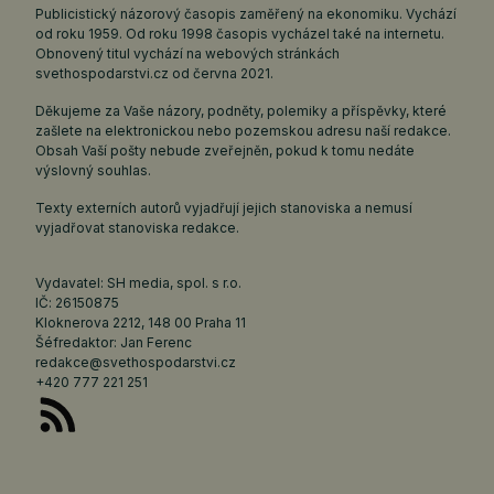
Publicistický názorový časopis zaměřený na ekonomiku. Vychází
od roku 1959. Od roku 1998 časopis vycházel také na internetu.
Obnovený titul vychází na webových stránkách
svethospodarstvi.cz
od června 2021.
Děkujeme za Vaše názory, podněty, polemiky a příspěvky, které
zašlete na elektronickou nebo pozemskou adresu naší redakce.
Obsah Vaší pošty nebude zveřejněn, pokud k tomu nedáte
výslovný souhlas.
Texty externích autorů vyjadřují jejich stanoviska a nemusí
vyjadřovat stanoviska redakce.
Vydavatel: SH media, spol. s r.o.
IČ: 26150875
Kloknerova 2212, 148 00 Praha 11
Šéfredaktor: Jan Ferenc
redakce@svethospodarstvi.cz
+420 777 221 251