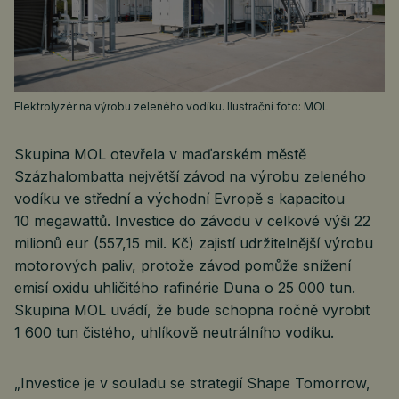
Elektrolyzér na výrobu zeleného vodíku. Ilustrační foto: MOL
Skupina MOL otevřela v maďarském městě
Százhalombatta největší závod na výrobu zeleného
vodíku ve střední a východní Evropě s kapacitou
10 megawattů. Investice do závodu v celkové výši 22
milionů eur (557,15 mil. Kč) zajistí udržitelnější výrobu
motorových paliv, protože závod pomůže snížení
emisí oxidu uhličitého rafinérie Duna o 25 000 tun.
Skupina MOL uvádí, že bude schopna ročně vyrobit
1 600 tun čistého, uhlíkově neutrálního vodíku.
„Investice je v souladu se strategií Shape Tomorrow,