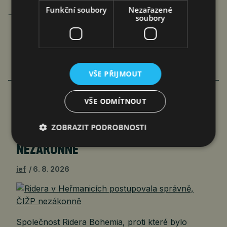
Jan Ferenc
Funkční soubory
Nezařazené
soubory
články autora >
VŠE PŘIJMOUT
VÍCE ČLÁNKU Z BYZNYSU
VŠE ODMÍTNOUT
RIDERA V HEŘMANICÍCH
ZOBRAZIT PODROBNOSTI
POSTUPOVALA SPRÁVNĚ, ČIŽP
NEZÁKONNĚ
jef
6. 8. 2026
Společnost Ridera Bohemia, proti které bylo