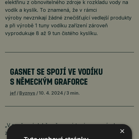
elektřinu z obnovitelného zdroje k rozkladu vody na
vodík a kyslík. To znamená, že v rámci
výroby nevznikají žádné znečišťující vedlejší produkty
a při výrobě 1 tuny vodíku zařízení zároveň
vyprodukuje 8 až 9 tun čistého kyslíku.
GASNET SE SPOJÍ VE VODÍKU
S NĚMECKÝM GRAFORCE
jef
Byznys
10. 4. 2024
3 min.
„V současné době naše nová továrna na výrobu
×
zeleného vodíku snižuje zátěž životního prostředí