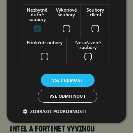
Nezbytně
Výkonové
Soubory
nutné
soubory
cílení
soubory
Funkční soubory
Nezařazené
soubory
Společnost Ridera Bohemia, proti které bylo
VŠE PŘIJMOUT
Českou inspekcí životního prostředí (ČIŽP) čtyři
roky vedeno vykonstruované řízení, na
VŠE ODMÍTNOUT
heřmanické haldě postupovala v souladu se
zákonem a zadáním státního podniku Diamo.
ZOBRAZIT PODROBNOSTI
INTEL A FORTINET VYVINOU