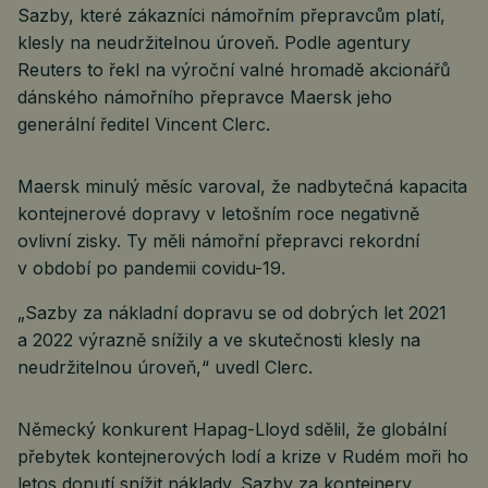
Sazby, které zákazníci námořním přepravcům platí,
klesly na neudržitelnou úroveň. Podle agentury
Reuters to řekl na výroční valné hromadě akcionářů
dánského námořního přepravce Maersk jeho
generální ředitel Vincent Clerc.
Maersk minulý měsíc varoval, že nadbytečná kapacita
kontejnerové dopravy v letošním roce negativně
ovlivní zisky. Ty měli námořní přepravci rekordní
v období po pandemii covidu-19.
„Sazby za nákladní dopravu se od dobrých let 2021
a 2022 výrazně snížily a ve skutečnosti klesly na
neudržitelnou úroveň,“ uvedl Clerc.
Německý konkurent Hapag-Lloyd sdělil, že globální
přebytek kontejnerových lodí a krize v Rudém moři ho
letos donutí snížit náklady. Sazby za kontejnery