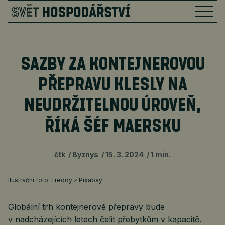
SAZBY ZA KONTEJNEROVOU
PŘEPRAVU KLESLY NA
NEUDRŽITELNOU ÚROVEŇ,
ŘÍKÁ ŠÉF MAERSKU
čtk
Byznys
15. 3. 2024
1 min.
Ilustrační foto: Freddy z Pixabay
Globální trh kontejnerové přepravy bude
v nadcházejících letech čelit přebytkům v kapacitě.