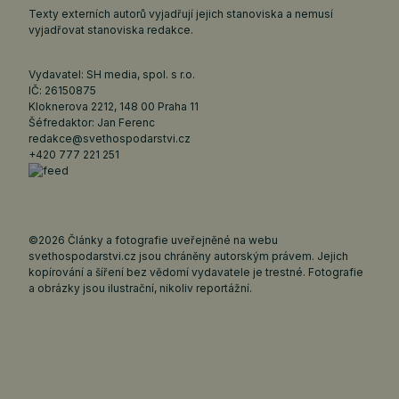
Texty externích autorů vyjadřují jejich stanoviska a nemusí
vyjadřovat stanoviska redakce.
Vydavatel: SH media, spol. s r.o.
IČ: 26150875
Kloknerova 2212, 148 00 Praha 11
Šéfredaktor: Jan Ferenc
redakce@svethospodarstvi.cz
+420 777 221 251
©2026 Články a fotografie uveřejněné na webu
svethospodarstvi.cz jsou chráněny autorským právem. Jejich
kopírování a šíření bez vědomí vydavatele je trestné. Fotografie
a obrázky jsou ilustrační, nikoliv reportážní.