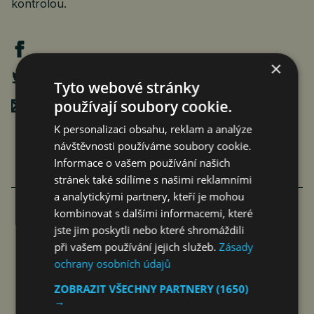
kontrolou.
×
Tyto webové stránky
používají soubory cookie.
Poslat mailem
K personalizaci obsahu, reklam a analýze
návštěvnosti používáme soubory cookie.
Informace o vašem používání našich
stránek také sdílíme s našimi reklamními
VÍCE ČLÁNKU Z BYZNYSU
a analytickými partnery, kteří je mohou
kombinovat s dalšími informacemi, které
jste jim poskytli nebo které shromáždili
RIDERA V HEŘMANICÍCH
při vašem používání jejich služeb.
Zásady
POSTUPOVALA SPRÁVNĚ, ČIŽP
ochrany osobních údajů
NEZÁKONNĚ
ZOBRAZIT VŠECHNY PARTNERY
(1650)
→
jef
6. 8. 2026