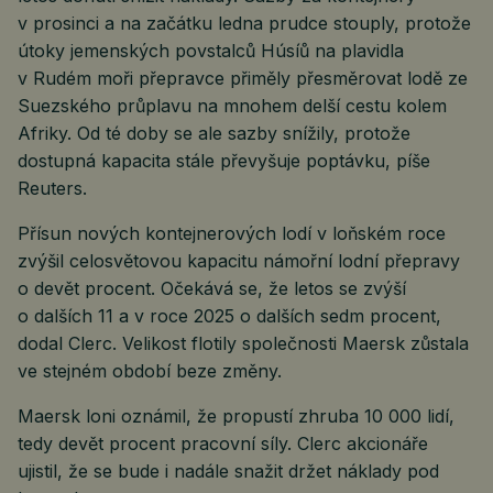
v prosinci a na začátku ledna prudce stouply, protože
útoky jemenských povstalců Húsíů na plavidla
v Rudém moři přepravce přiměly přesměrovat lodě ze
Suezského průplavu na mnohem delší cestu kolem
Afriky. Od té doby se ale sazby snížily, protože
dostupná kapacita stále převyšuje poptávku, píše
Reuters.
Přísun nových kontejnerových lodí v loňském roce
zvýšil celosvětovou kapacitu námořní lodní přepravy
o devět procent. Očekává se, že letos se zvýší
o dalších 11 a v roce 2025 o dalších sedm procent,
dodal Clerc. Velikost flotily společnosti Maersk zůstala
ve stejném období beze změny.
Maersk loni oznámil, že propustí zhruba 10 000 lidí,
tedy devět procent pracovní síly. Clerc akcionáře
ujistil, že se bude i nadále snažit držet náklady pod