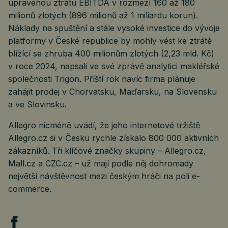
upravenou ztrátu EBITDA v rozmezí 160 až 180
milionů zlotých (896 milionů až 1 miliardu korun).
Náklady na spuštění a stále vysoké investice do vývoje
platformy v České republice by mohly vést ke ztrátě
blížící se zhruba 400 milionům zlotých (2,23 mld. Kč)
v roce 2024, napsali ve své zprávě analytici makléřské
společnosti Trigon. Příští rok navíc firma plánuje
zahájit prodej v Chorvatsku, Maďarsku, na Slovensku
a ve Slovinsku.
Allegro nicméně uvádí, že jeho internetové tržiště
Allegro.cz si v Česku rychle získalo 800 000 aktivních
zákazníků. Tři klíčové značky skupiny – Allegro.cz,
Mall.cz a CZC.cz – už mají podle něj dohromady
největší návštěvnost mezi českým hráči na poli e-
commerce.