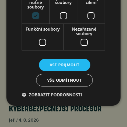
nutné
soubory
cílení
soubory
Funkční soubory
Nezařazené
soubory
Společnost Ridera Bohemia, proti které bylo
Českou inspekcí životního prostředí (ČIŽP) čtyři
VŠE PŘIJMOUT
roky vedeno vykonstruované řízení, na
heřmanické haldě postupovala v souladu se
VŠE ODMÍTNOUT
zákonem a zadáním státního podniku Diamo.
ZOBRAZIT PODROBNOSTI
INTEL A FORTINET VYVINOU
KYBERBEZPEČNĚJŠÍ PROCESOR
jef
4. 8. 2026