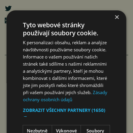
×
Poslat mailem
Tyto webové stránky
používají soubory cookie.
K personalizaci obsahu, reklam a analýze
návštěvnosti používáme soubory cookie.
VÍCE ČLÁNKU Z BYZNYSU
Informace o vašem používání našich
stránek také sdílíme s našimi reklamními
a analytickými partnery, kteří je mohou
RIDERA V HEŘMANICÍCH
kombinovat s dalšími informacemi, které
POSTUPOVALA SPRÁVNĚ, ČIŽP
jste jim poskytli nebo které shromáždili
při vašem používání jejich služeb.
Zásady
NEZÁKONNĚ
ochrany osobních údajů
jef
6. 8. 2026
ZOBRAZIT VŠECHNY PARTNERY
(1650)
→
Nezbytně
Výkonové
Soubory