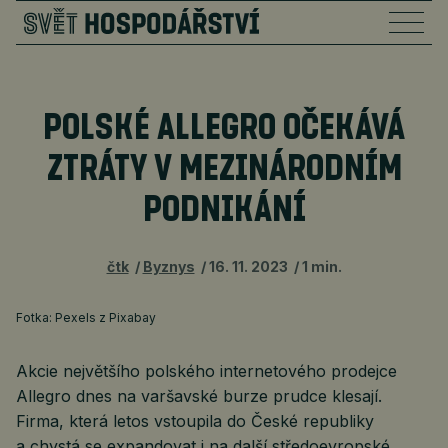
POLSKÉ ALLEGRO OČEKÁVÁ
ZTRÁTY V MEZINÁRODNÍM
PODNIKÁNÍ
čtk
Byznys
16. 11. 2023
1 min.
Fotka: Pexels z Pixabay
Akcie největšího polského internetového prodejce
Allegro dnes na varšavské burze prudce klesají.
Firma, která letos vstoupila do České republiky
a chystá se expandovat i na další středoevropské