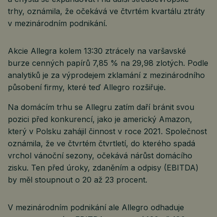
trhy, oznámila, že očekává ve čtvrtém kvartálu ztráty
v mezinárodním podnikání.
Akcie Allegra kolem 13:30 ztrácely na varšavské
burze cenných papírů 7,85 % na 29,98 zlotých. Podle
analytiků je za výprodejem zklamání z mezinárodního
působení firmy, které teď Allegro rozšiřuje.
Na domácím trhu se Allegru zatím daří bránit svou
pozici před konkurencí, jako je americký Amazon,
který v Polsku zahájil činnost v roce 2021. Společnost
oznámila, že ve čtvrtém čtvrtletí, do kterého spadá
vrchol vánoční sezony, očekává nárůst domácího
zisku. Ten před úroky, zdaněním a odpisy (EBITDA)
by měl stoupnout o 20 až 23 procent.
V mezinárodním podnikání ale Allegro odhaduje